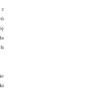
 z
eń
tę
la
ch
ie
ki