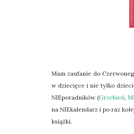
Mam zaufanie do Czerwonego 
w dziecięce i nie tylko dzieci
NIEporadników (
Grzebień
,
Mł
na NIEkalendarz i po raz ko
książki.