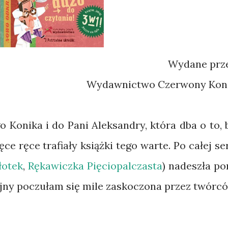
Wydane prz
Wydawnictwo Czerwony Kon
Konika i do Pani Aleksandry, która dba o to, 
ęce ręce trafiały książki tego warte. Po całej ser
otek
,
Rękawiczka Pięciopalczasta
) nadeszła po
lejny poczułam się mile zaskoczona przez twórc