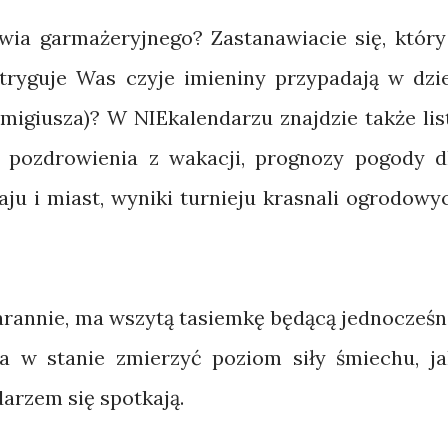
ia garmażeryjnego? Zastanawiacie się, który
ntryguje Was czyje imieniny przypadają w dzi
igiusza)? W NIEkalendarzu znajdzie także lis
 pozdrowienia z wakacji, prognozy pogody d
ju i miast, wyniki turnieju krasnali ogrodowy
arannie, ma wszytą tasiemkę będącą jednocześn
na w stanie zmierzyć poziom siły śmiechu, ja
darzem się spotkają.