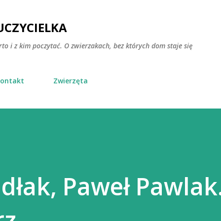
Przejdź do głównej zawartości
CZYCIELKA
rto i z kim poczytać. O zwierzakach, bez których dom staje się
ontakt
Zwierzęta
dłak, Paweł Pawlak
z.