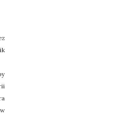
ez
ik
by
ii
ra
ów