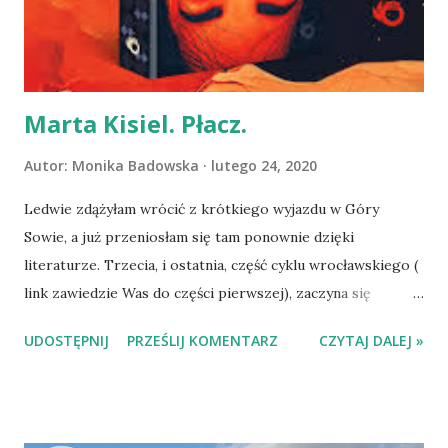
spotkała nas miła niespodzianka. Pani konduktor
zaproponowała nam przedział służbowy. Dojechałyśmy
nikomu nie wadząc, do mie...
Marta Kisiel. Płacz.
Autor:
Monika Badowska
lutego 24, 2020
Ledwie zdążyłam wrócić z krótkiego wyjazdu w Góry
Sowie, a już przeniosłam się tam ponownie dzięki
literaturze. Trzecia, i ostatnia, część cyklu wrocławskiego (
link zawiedzie Was do części pierwszej), zaczyna się
bowiem we Wrocławiu, ale później przenosi się na
UDOSTĘPNIJ
PRZEŚLIJ KOMENTARZ
CZYTAJ DALEJ »
południowy-wschód od Wałbrzycha. Przyznaję - byłam
ignorantką, lecz własna podróż, podkreślona powieścią
Marty Kisiel, otworzyła mi szerzej oczy. Eleonora zniknęła.
Telefon Dżusi jest atakowany wielokrotnie, a gdy kobieta