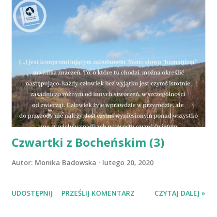
decyduje się odebrać słyszy w nim jedynie jakieś
niezidentyfikowane głosy i szumy. Ciotka dziewczyn, Klara,
odwiedza wciąż siostry Bolesne, wyglądając jak jeden wielki
wyrzut sumienia. I wówczas wydarza się coś, co elektryzuje
wszystkich, co sprawia, że zaczynają działać wspólnie, miast
pogrążać się w żałowaniu dni za szybko mijających, okazji
niewykorzystanych, czynów dokonanych. Wyruszają, by
odnaleźć Eleonorę, gdyż pomiędzy dźwiękami realnego
świata dobiega ich jej głos. Głos wołający o pomoc. ...
Czwartki z Bocheńskim (3)
Autor:
Monika Badowska
lutego 20, 2020
UDOSTĘPNIJ
PRZEŚLIJ KOMENTARZ
CZYTAJ DALEJ »