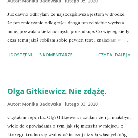
Autor:
Monika Badowska
lutego 05, 2020
Już dawno odkryłam, że najszczęśliwsza jestem w drodze,
że przemierzanie odległości, droga przed siebie wycisza
mnie, pozwala okiełznać myśli, porządkuje. Co więcej, kiedy
czas temu jakiś robiłam sobie pewien test , znalazłam w nim
potwierdzenie na moje umiłowanie wędrówki. Książka
UDOSTĘPNIJ
3 KOMENTARZE
CZYTAJ DALEJ »
Słone ścieżki Raynor Winn, zdawała się być zatem idealną dla
mnie lekturą. Czy była? Raynor i Moth tracą wszystko ci
mieli. Zostaje im trochę mebli, a z osób bliskich - dzieci.
Utrata domu stanowi dla ich obojga, nie tylko w wymiarze
Olga Gitkiewicz. Nie zdążę.
fizycznym, ale także mentalnym - ogromny cios. Minęli już
50 urodziny i nagle z dnia na dzień stali się bezdomni. Co
Autor:
Monika Badowska
lutego 03, 2020
gorsza - Moth słyszy diagnozę lekarską, która w prosty
Czytałam reportaż Olgi Gitkiewicz i czułam, że i ja miałabym
sposób komunikuje mu, że umiera, a wszelki wysiłek
wiele do opowiadania o tym, jak się mieszka w miejscu, z
fizyczny może owo żegnanie się z życiem przyspieszyć. Co
którego trudno się wydostać inaczej niż siłą własnych nóg
robią? Zainspirowani przewodnikiem Paddy'ego Dillona