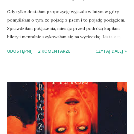
Gdy tylko dostałam propozycję wyjazdu w lutym w góry,
pomyślałam o tym, że pojadę z psem i to pojadę pociągiem.
Sprawdziłam połączenia, miesiąc przed podróżą kupiłam
bilety i mentalnie szykowałam się na wycieczkę. Lista z tym,
co do zabrania (psiego) niezbędne zawisła na drzwiach
UDOSTĘPNIJ
2 KOMENTARZE
CZYTAJ DALEJ »
szafy na kilka dni przed wyjazdem. Ekwipunek Amber zajął
połowę niewielkiego plecaka, choć uczciwie przyznaję, że
głównie było to jedzenie. Wiedziałam bowiem, że będziemy
chodzić, i to dużo, więc zapasy energetycznie musimy mieć.
Amber nieco obawiała się wejścia do pociągu (stary skład z
wysokimi schodami z kratki), ale wniesiona na rękach, tylko
przez chwilę wykazywała ekscytację. Pociąg miał przedziały,
a my - wg biletu - miałyśmy siedzieć pod oknem. W trosce
jednak o dobrostan pasażerów wymaszerowałyśmy na
korytarz, gdzie ja zajęłam krzesełko, a psica podłogę. I tu