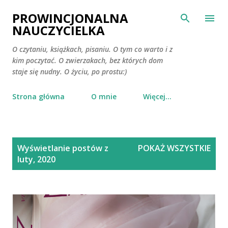
Przejdź do głównej zawartości
PROWINCJONALNA
NAUCZYCIELKA
O czytaniu, książkach, pisaniu. O tym co warto i z
kim poczytać. O zwierzakach, bez których dom
staje się nudny. O życiu, po prostu:)
Strona główna
O mnie
Więcej…
P
Wyświetlanie postów z
POKAŻ WSZYSTKIE
o
luty, 2020
s
t
y