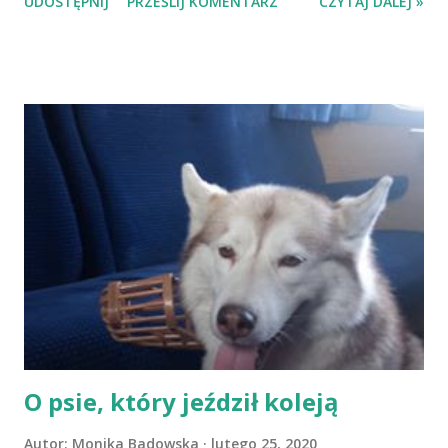
UDOSTĘPNIJ
PRZEŚLIJ KOMENTARZ
CZYTAJ DALEJ »
Co więcej, nigdy nie spodziewała się, że takie właśnie będzie
wiodła: żony, matki, pracownicy, kobiety, która ponad swoje
potrzeby każdorazowo stawia potrzeby innych. Potrzeby,
chęci, upodobania. Siebie spycha na dalszy plan i uczy
swoich najbliższych tego, że można ją marginalizować.
Bodźcem do zmiany jest podsłuchana w kawiarni rozmowa i
następstwa owego podsłuchiwania. Julia nieśmiało próbuje
nowego, odważa się na coś, czego jak sądziła dotychczas,
robić nie powinna. Dzięki tym małym krokom, w kobiecie
budzi się ta, która głowę miała pełną marzeń, wiedziała, co
lubi, dążyła do realizacji swoich pasji i żyła pełnią życia.
Zamrożona to historia kobiet zogniskowana w postaci
jednej z ...
O psie, który jeździł koleją
Autor:
Monika Badowska
lutego 25, 2020