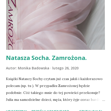
Natasza Socha. Zamrożona.
Autor:
Monika Badowska
lutego 26, 2020
Książki Nataszy Sochy czytam już czas jakiś i każdorazowo
polecam (np. tu ). W przypadku Zamrożonej będzie
podobnie. Cóż takiego mnie do tej powieści przekonuje?
Julia ma samodzielne dzieci, męża, który żyje coraz bardziej
obok, a nie z nią, pracę i życie, jakiego dla siebie nie chciała.