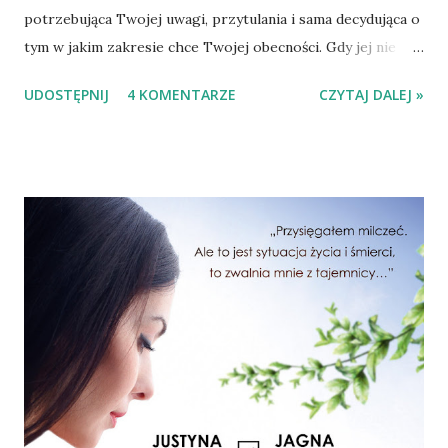
potrzebująca Twojej uwagi, przytulania i sama decydująca o
tym w jakim zakresie chce Twojej obecności. Gdy jej nie
chciała, umiała to wyraźnie pokazać. Miała wyjątkowy
UDOSTĘPNIJ
4 KOMENTARZE
CZYTAJ DALEJ »
apetyt. Na życie, jedzenie, poznawanie nowego, przytulanie
i bliskość. Wędrowała ze mną przez różne mieszkania,
różne strony Polski, spędzała długie godziny w
samochodzie i wszędzie tam, gdzie dotarłyśmy ważne było
dla niej to, by móc zasnąć wtuloną we mnie. Była ciekawska,
odważna, szła przez życie z zachłannością i przełamując
własne lęki. Przypadło na mną sporo problemów
zdrowotnych, ale nie poddawała się - walczyłyśmy obydwie.
Tylko temu ostatniemu nie daliśmy rady - ani my w domu,
ani nasz lekarz. To było piękne 12 lat. I choć dziś mi
strasznie trudno nie widzieć jej czekającej na śniadanie na
kuchennym blacie, nie czuć jej ciężaru na swoim brzuchu,
nie słyszeć jej mruczenia, to przepe...