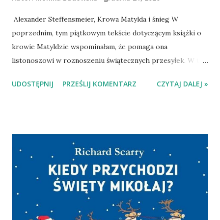
Alexander Steffensmeier, Krowa Matylda i śnieg W
poprzednim, tym piątkowym tekście dotyczącym książki o
krowie Matyldzie wspominałam, że pomaga ona
listonoszowi w roznoszeniu świątecznych przesyłek. W tej
części - wydanej w formacie A4, dużymi ilustracjami - mamy
UDOSTĘPNIJ
PRZEŚLIJ KOMENTARZ
CZYTAJ DALEJ »
szansę nieco bardziej przyjrzeć się tej współpracy. A gdy
już dobiega ona - 24 grudnia - do końca, a w koszu na
plecach Matyldy znajdują się jedynie prezenty dla niej i jej
rodziny, krowa żegna się z listonoszem i wyrusza w drogę
do domu. Tyle tylko, że drogę przysypał śnieg i zalezienie
domu wcale nie jest łatwe... Na szczęście wszystko dobrze
się kończy. Choć prezenty, które przygotował listonosz
niekoniecznie trafiły do tych osób, o których myślał
ofiarodawca ;-) Pisałam to wielokrotnie, ale napisze raz
jeszcze - uwielbiam ciepło i humor płynący z opowieści o