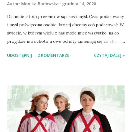
Autor:
Monika Badowska
grudnia 14, 2020
Dla mnie istotą prezentów są czas i myśl. Czas podarowany
i myśl poświęcona osobie, której chcemy coś podarować. W
świecie, w którym wielu z nas może mieć wszystko, na co
przyjdzie mu ochota, a owe ochoty zmieniają się co chwila,
ów czas i myśl jawią mi się jako nadrzędne. I stąd też
UDOSTĘPNIJ
2 KOMENTARZE
CZYTAJ DALEJ »
pomysły na prezenty nietypowe i niosące ze sobą coś
innego niż kolejny przedmiot. 1) Aplikacja Miazga (
https://fitmatkawariatka.pl/aplikacja-miazga/ ) stworzona
przez kobietę dla kobiet. Tych ćwiczących w domu,
chcących coś zmienić w swoim życiu, zdeterminowanych. Jej
twórczyni, znana jako Fit Matka Wariatka, brzmi dla mnie
wiarygodnie. Tym wiarygodniej, że niedawno założyła
Fundację opiekującą się zwierzętami i wpływy z zakupy
aplikacji współfinansują działanie Fundacji. Na Joannę
trafiłam przypadkiem, była jedną z zaangażowanych w