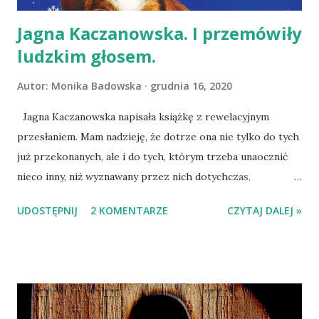
Jestem ...
Jagna Kaczanowska. I przemówiły
ludzkim głosem.
Autor:
Monika Badowska
grudnia 16, 2020
Jagna Kaczanowska napisała książkę z rewelacyjnym
przesłaniem. Mam nadzieję, że dotrze ona nie tylko do tych
już przekonanych, ale i do tych, którym trzeba unaocznić
nieco inny, niż wyznawany przez nich dotychczas,
światopogląd. Zbliża się Boże Narodzenie. W rodzinach
UDOSTĘPNIJ
2 KOMENTARZE
CZYTAJ DALEJ »
pełnych, niepełnych (z różnych przyczyn), szczęśliwych i
znacznie mniej, w domach eleganckich i tych nieco
zabałaganionych pojawiają się zwierzęta. I to wcale nie te,
które widać na okładce książki. A jakie? Ptaki, dziki, karp,
który wylądować miał na wigilijnym stole, osioł z
przykościelnej stajenki, ptasznik i jeszcze kilka innych.