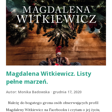
graficznymi, utrwali w ich myśleniu opowieść o kimś, kto nie
jest mamą ani tatą, a kto raz do roku składa wymarzone
prezenty pod choinką. Emilia Kiereś, O kolędach gawęda
Emilia Kiereś miała doskonały pomysł na snucie opowieść o
o Bożym Narodzeniu przez pryzmat kolęd i pastorałek. Jak
pisze - kultura polska szacuje, że znamy ich około 500 - a
przecież w kościołach czy rodzinach śpiewamy, o ile w
ogóle, zaledwie kilka. O kolędach gawęda ułożona jest tak,
że autorka prezentuje kolędę: słowa i zap...
Magdalena Witkiewicz. Listy
pełne marzeń.
Autor:
Monika Badowska
grudnia 17, 2020
Należę do bogatego grona osób obserwujących profil
Magdaleny Witkiewicz na Facebooku i czytam o jej życiu,