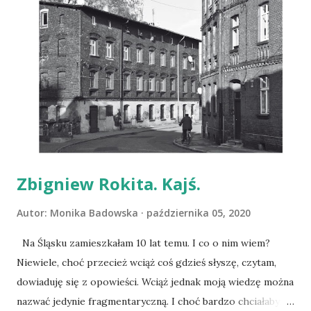
dziecięcego uporu. Każdy z bohaterów powieści Nataszy
Sochy traci kogoś bliskiego. I czy jest to matka, czy
przyjaciel, z którym poróżniła Aleksa kobieta, mąż mający
romans z kobietą nijaką, każde z nich dostaje szansę na
rozmowę. Godzinę, podczas której mogą porozmawiać tak
jak nigdy wcześniej im się nie zdarzało, szczerze i bez lęku.
Lubię pisanie Nataszy Sochy i choć nie wszystkie jej książki
są mi bliskie, ta się taka stała. Najmocn...
Zbigniew Rokita. Kajś.
Autor:
Monika Badowska
października 05, 2020
Na Śląsku zamieszkałam 10 lat temu. I co o nim wiem?
Niewiele, choć przecież wciąż coś gdzieś słyszę, czytam,
dowiaduję się z opowieści. Wciąż jednak moją wiedzę można
nazwać jedynie fragmentaryczną. I choć bardzo chciałabym