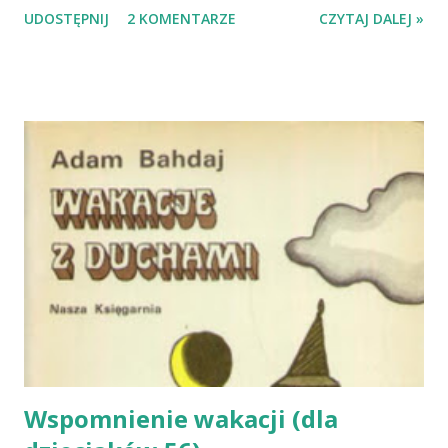
UDOSTĘPNIJ
2 KOMENTARZE
CZYTAJ DALEJ »
na liście wyzwaniowych lektur. Powstrzymam się od
streszczania wszelkich wyjaśnień procesu kształtowania
nawyków jakie w swojej książce podaje James Clear. Skupię
się jedynie na kilku sformułowaniach, które miały znaczenie
dla mnie. Pierwsze - szalenie uderzające porównanie. Jeśli
wyruszasz w swoim życiu w drogę do osiągnięcia celu, to
rób tak, by iść nią najprościej jak potrafisz. Krok po kroku,
działanie po działaniu, mając ów cel wciąż przed sobą. Jeśli
samolot ruszając z lotniska zmieni kurs o 2-3 stopnie,
doleci zupełnie w inne miejsce niż było planowane. Jedynym
sposobem na zrobienie postępów są małe kroki
wykonywane codziennie. Świetnie wiem, że nie jest to łatwe,
codziennie obiecuję ...
Wspomnienie wakacji (dla