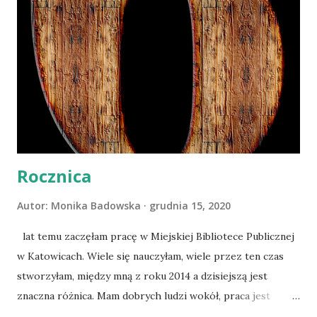
Drogi ich wszystkich (no, może z pominięciem dzików), a
właściwie ludzi, z którymi się spotkały, krzyżują się albo w
klinice weterynaryjnej Puszek Okruszek albo w sklepie
zoologicznym Gady i Ssaki. Nie jest jednak aż tak bardzo
istotne gdzie, znacznie ważniejsze jest to jakie zmiany w
życiu ludzi wprowadza obecność zwierząt. Ona bowiem ma
kolosalne znaczenie dla wymowy książki. Cieszę s...
Rocznica
Autor:
Monika Badowska
grudnia 15, 2020
lat temu zaczęłam pracę w Miejskiej Bibliotece Publicznej
w Katowicach. Wiele się nauczyłam, wiele przez ten czas
stworzyłam, między mną z roku 2014 a dzisiejszą jest
znaczna różnica. Mam dobrych ludzi wokół, praca jest
nietuzinkowa i wymagająca niesztampowego myślenia, a