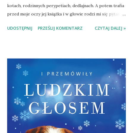
kotach, rodzinnych perypetiach, dedlajnach. A potem trafia
przed moje oczy jej książka i w głowie rodzi mi się pytanie
- "jak?". W jaki sposób między pieczeniem chleba,
UDOSTĘPNIJ
PRZEŚLIJ KOMENTARZ
CZYTAJ DALEJ »
odchowywaniem kocich osesków, dzierganiem chust i
kupowaniem lodówki można wymyślić i spisać taką
opowieść? Główną postacią powieści jest Maryla, kobieta
zdecydowanie należąca do grona seniorów. I choć w
pewnych kwestiach bywa miła, w innych apodyktyczna, to
robi też coś co pewnego dnia sprawia, że do jej domu
listonosz przynosi list, nietypowy. Z prokuratury. A potem
wędrujemy w przeszłość, poznajemy Marylę znacznie
młodszą i obserwując jej losy dowiadujemy się co sprawiło,
że jest jaka jest, a do jej domu trafia całe mnóstwo listów z
marzeniami. I dlaczego znaczna większość mieszkańców
staje murem za nią wówczas, gdy ktoś próbuje wmówić
organom ścigania, że starsza pani popełnia przestępstwa.