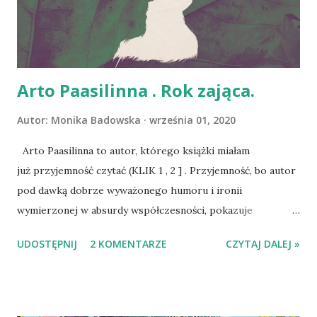
współczesnego - zestawionego w układzie 1:1, by móc
porównać, śledzić dalsze losy, obserwować zmiany. No i nie
bardzo dostałam, to czego szukałam. Dostałam coś innego...
W...
Arto Paasilinna . Rok zająca.
Autor:
Monika Badowska
września 01, 2020
Arto Paasilinna to autor, którego książki miałam
już przyjemność czytać (KLIK 1 , 2 ] . Przyjemność, bo autor
pod dawką dobrze wyważonego humoru i ironii
wymierzonej w absurdy współczesności, pokazuje
doskonale ludzką naturę. Czy w Roku zająca czyni
UDOSTĘPNIJ
2 KOMENTARZE
CZYTAJ DALEJ »
podobnie? Główny bohater powieści, Kaarlo Vatanen, żyje
niejako siła przyzwyczajenia i rozpędu, jak wielu z nas.
Praca, dom, obowiązki, niewiele czasu wolnego, powinności,
oczekiwania, ciągłe ściganie się z czasem. Są chwile