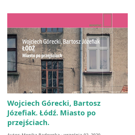
zwolniona. Eileen, babcia Leeny, mieszkająca w niewielkim
miasteczku starsza pani pragnie podbudować swoje
poczucie wartości i szuka mężczyzny, z którym spędzi
resztę dni. Uświadamia sobie, że po tym jak opuścił ją mąż,
chce spróbować innego życia niż znała, chce przypomnieć
sobie o swoich marzeniach i tęsknotach. I wówczas pada
propozycja - zamieńmy się miejscami. Z początku starsza z
kobiet wzbrania się, ale jednak kusi ją wizja przygody,
przepraszam PRZYGODY, w Londynie i decyduje się
przenieść do mieszkania wnuczki, które ta wynajmuje z
dwoma innymi osobami. Sama zostawia Leenie swój dom, z...
Wojciech Górecki, Bartosz
Józefiak. Łódź. Miasto po
przejściach.
Autor:
Monika Badowska
września 02, 2020