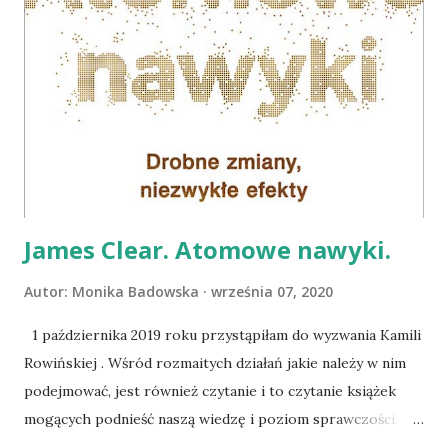
wzywa ją brat matki, Iwo, wspominając o informacjach
istotnych dla ratowania Idy. Wuj i siostrzenica spotykają się,
wuj zdradza tajemnicę spowiedzi i zaczyna się opowieść
wyjaśniająca wszelkie zawiłości rodzinne. Doceniam, że
autorki napisały powieść dotykającą tematyki trudnej i
wciąż stanowiącej społeczne tabu. Bycie dawcą, czy krwi,
czy szpiku, wciąż obrośnięte j...
James Clear. Atomowe nawyki.
Autor:
Monika Badowska
września 07, 2020
1 października 2019 roku przystąpiłam do wyzwania Kamili
Rowińskiej . Wśród rozmaitych działań jakie należy w nim
podejmować, jest również czytanie i to czytanie książek
mogących podnieść naszą wiedzę i poziom sprawczości.
Taką książką są niewątpliwe Atomowe nawyki znajdujące się