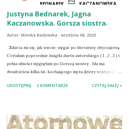
Justyna Bednarek, Jagna
Kaczanowska. Gorsza siostra.
Autor:
Monika Badowska
września 08, 2020
Zdarza mi się, jak wiecie, sięgać po literaturę obyczajową.
Czytałam poprzednie książki duetu autorskiego ( 1 , 2 , 3 ) i
pełna ufności sięgnęłam po Gorszą siostrę . Ida ma
dwadzieścia kilka lat, kochającego męża (który występuje w
książce bardzo marginalnie), córeczkę oraz białaczkę,
UDOSTĘPNIJ
2 KOMENTARZE
CZYTAJ DALEJ »
szansę w której daje tylko przeszczep. Nie ma jednak
dawcy i niknie z dnia na dzień, z czym zdecydowanie nie
może pogodzić się jej matka. Urszuli, żyjącej chorobą
córki, śni się matka powtarzająca zdanie o tym, że krew jest
najważniejsza. I byłaby Urszula przyjęła to za majak
zmęczonego umysłu, gdyby nie to, że do klasztoru w Tyńcu