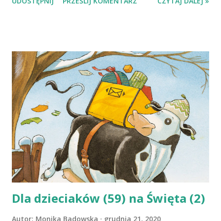
UDOSTĘPNIJ
PRZEŚLIJ KOMENTARZ
CZYTAJ DALEJ »
młodszych i starszych do fascynującej podróży przez świat
najważniejszej - jak głosi podtytuł i jak świetnie wiemy -
substancji na Ziemi. Obfitośc wiedzy zachwyciła mnie i
zaskoczyła. O wodzie piszę się tu bowiem i w kontekście
procesów produkcyjnych, do których jest niezbędna, ale
również w kontekście praw człowieka. Pojawia się pytanie o
to, czyja jest woda i o korelację wody i zmian pogodowych.
Mowa jest o budowie ciała człowieka i wody z jakiej składają
się organizmy żywe, o rolnictwie, które wykorzystuje
wodę, o zakładach uzdatniających i wielu, wielu innych
rzeczach, które stanowić mogą dobrą podstawę do
dalszego zgłębiania tematu. To dobra, wartościowa książka.
Przyjrzyjcie się jej koniecznie. Christopher Lloyd, M...
Dla dzieciaków (59) na Święta (2)
Autor:
Monika Badowska
grudnia 21, 2020