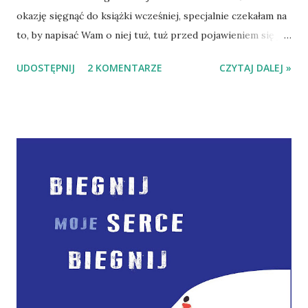
okazję sięgnąć do książki wcześniej, specjalnie czekałam na
to, by napisać Wam o niej tuż, tuż przed pojawieniem się jej
na półkach księgarni. Dlaczego? Każdą książkę o Małych
UDOSTĘPNIJ
2 KOMENTARZE
CZYTAJ DALEJ »
Lichu i jego dziecięcym podopiecznym czytam dwukrotnie.
Pierwsze czytanie jest zachłanne, by na szybko dotrzeć do
tego, co można nazwać przesłaniem Marty Kisiel. drugie -
znacznie spokojniejsze, z docenianiem smaczków, żartów,
wartości jakie autorka podkreśla swoim pisaniem. Tym
razem urządziłam sobie również powrót do wcześniejszych
tomów: Tajemnicy Niebożątka i Anioła z kamienia .* Licho
chce przeżyć przygodę. Ominęło go wszystko to, czego
doświadczał Bożydar i marzy, tęskni, pragnie Przygody.
Rodzina się zgadza, chłopiec i anioł zostają wyposażeni w
rower z przyczepką i wyekspediowani do cioci Ody, u
której jest Kuleczka, Bazyl, Ossa, przestrzeń i niczym
nieskrępowana (lub tak się wydaje) wolność....