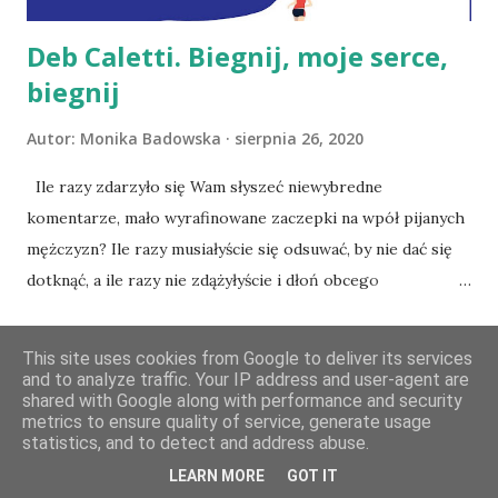
Deb Caletti. Biegnij, moje serce,
biegnij
Autor:
Monika Badowska
sierpnia 26, 2020
Ile razy zdarzyło się Wam słyszeć niewybredne
komentarze, mało wyrafinowane zaczepki na wpół pijanych
mężczyzn? Ile razy musiałyście się odsuwać, by nie dać się
dotknąć, a ile razy nie zdążyłyście i dłoń obcego
nietrzeźwego mężczyzny, któremu wydaje się, że jest miły i
UDOSTĘPNIJ
1 KOMENTARZ
CZYTAJ DALEJ »
zabawny i, że może tak robić, złapała Was za rękę, pośladek,
This site uses cookies from Google to deliver its services
ramię? Dla Annabelle ten jeden raz to za dużo. Przepojona
and to analyze traffic. Your IP address and user-agent are
shared with Google along with performance and security
złością na sytuację, w której się znalazła i na to, co
metrics to ensure quality of service, generate usage
wydarzyło się w przeszłości, zaczyna biec. Biegnie przed
statistics, and to detect and address abuse.
siebie, w zwykłych ubraniach, tak jakby każdym krokiem
LEARN MORE
GOT IT