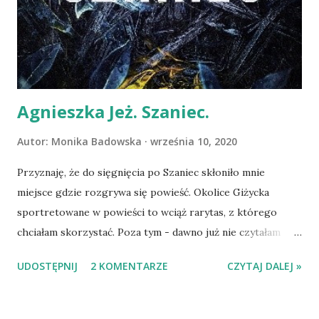
stawia opór. Nie będzie zatem o jajkach, ale o innych
przymiotach tychże jakże niedocenianych stworzeń. Gdy
pewnego dnia kury dostrzegają, że zniknęło dwoje spośród
nich, natychmiast zaczynają szukać przyczyny. Zara...
Agnieszka Jeż. Szaniec.
Autor:
Monika Badowska
września 10, 2020
Przyznaję, że do sięgnięcia po Szaniec skłoniło mnie
miejsce gdzie rozgrywa się powieść. Okolice Giżycka
sportretowane w powieści to wciąż rarytas, z którego
chciałam skorzystać. Poza tym - dawno już nie czytałam
kryminału i trochę byłam ciekawa jak się odnajdę w powieści
UDOSTĘPNIJ
2 KOMENTARZE
CZYTAJ DALEJ »
debiutującej na tym polu Agnieszki Jeż. Bohaterowie
powieści to policyjny duet składający się z Janusza Kosonia
zbliżającego się do emerytury, z lekka odłączonego od życia