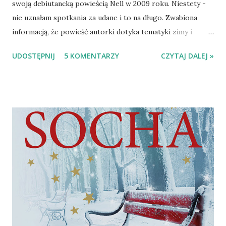
swoją debiutancką powieścią Nell w 2009 roku. Niestety -
nie uznałam spotkania za udane i to na długo. Zwabiona
informacją, że powieść autorki dotyka tematyki zimy i
Bożego Narodzenia zdecydowałam się na powrót do
UDOSTĘPNIJ
5 KOMENTARZY
CZYTAJ DALEJ »
twórczości Rybkowskiej. Czy jest lepiej niż było? Berenika
Popielawska, bohaterka powieści Uśmiech zimy , ma
dorosłe dzieci, jest po rozwodzie i mieszka z rodzicami,
którzy wymagają stałej opieki. Pracuje dorywczo, w
najróżniejszych miejscach, bo z nieokreślonych przyczyn
nie może znaleźć stałego zatrudnienia. Pewnego dnia
dostaje list z kancelarii prawnej, gdzie dowiaduje się o
odziedziczonym w spadku domu wraz z rozległym terenem
na Podlasiu, Warunkiem przyjęcia spadku jest to, że
Berenika przemieszka w podarowanym domu przez rok.
Mogłaby zrezygnować, ale dzieci - już dorosłe - namawiają
ją argumentując utratą taaakich pieniędzy jakie może