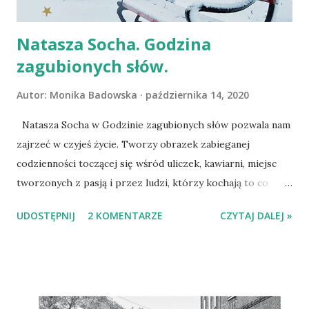
otrzymać po sprzedaży domu i ziemi za rok. Kobieta jedzie
wraz z parterem i prawn...
Natasza Socha. Godzina
zagubionych słów.
Autor:
Monika Badowska
października 14, 2020
Natasza Socha w Godzinie zagubionych słów pozwala nam
zajrzeć w czyjeś życie. Tworzy obrazek zabieganej
codzienności toczącej się wśród uliczek, kawiarni, miejsc
tworzonych z pasją i przez ludzi, którzy kochają to co
robią. Okazuje się jednak, że są sprawy, których nie należy
UDOSTĘPNIJ
2 KOMENTARZE
CZYTAJ DALEJ »
odkładać - nawet jeśli wydaje się nam, że coś jest pilniejsze.
Te sprawy to rozmowy z bliskimi, słowa na wypowiedzenie
których czekamy, nie wiadomo z jakiego powodu, gesty,
które cofamy w ostatniej chwili z obawy przed
ośmieszeniem, czy racja jakiej nie przyznajmy z niemalże