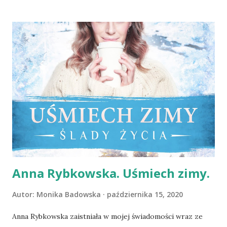
to są to próżne obawy. Z pewnością milej byłoby czytać
wiedząc o tym jak wyglądały losy poszczególnych
pielęgniarek i lekarzy, ale i bez tego możemy wejść w
historię, poczuć dramaty i radości jakie staja się udziałem
bohaterów. Życie szpitala, domu pielęgniarskiego, a nade
wszystko sióstr i pacjentów przeplata się, jak każdego z
nas, z chwil dobrych i tych nieco mniej. Dla niektórych zima
jest czasem nadziei, dla innych - pożegnania. Dla jednych -
początku, by dla kogoś oznaczać koniec. Czytałam i
zastanawiałam się jak bardzo inaczej brzmiałby opis lat 50
XX wieku, gdyby książka powstała wtedy lub zale...
Anna Rybkowska. Uśmiech zimy.
Autor:
Monika Badowska
października 15, 2020
Anna Rybkowska zaistniała w mojej świadomości wraz ze