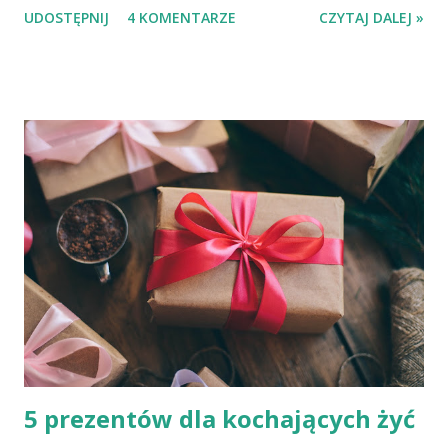
UDOSTĘPNIJ
4 KOMENTARZE
CZYTAJ DALEJ »
bieżący rok pokazał nam wszystkim jak ważne są biblioteki
dla naszego samopoczucia. Dziękuję za wszelkie
doświadczenia, rozmowy, spotkania, za tabelki, projekty,
zrealizowane szkolenia, spotkania, konferencje, wizyty na
targach. Za możliwość bycia po drugiej stronie
bibliotecznego życia. Dziękuję też tym, którzy mnie do
tego poczucia spełnienia w bibliotecznym świecie
przygotowali: Rodzicom, p. Grażynie Mazurek z licealnej
biblioteki, polonistkom ze szkoły podstawowej i liceum,
bibliotekarkom z Braniewa. Wam i sobie z tej ładnej okazji
życzę samym przyjemnych wizyt w bibliotekach i
nieustających olśnień literackich.
5 prezentów dla kochających żyć