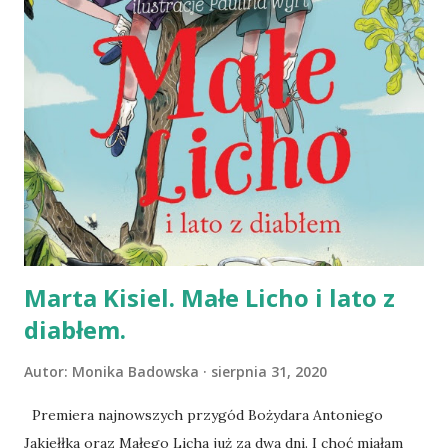
przebłysków, zmęczenia, chwile, w których odzywa się
pragnienie zmiany, ale ... To tylko chwile. Dla Kaarlo taką
chwilą było potrącenie zająca. Wracał z kolegą z wyjazdu
służbowego, potrącili zwierzę i dziennikarz zostawił na
szosie kolegę i auto, by odnaleźć rannego, jak podejrzewał,
szaraka. I z każdym krokiem, którym oddalał się od
samochodu i wchodził w las, zmieniało się jego życie. To
niemalże iluminacja - olśnienie ukazujące w całej swoje
prostocie jak wiele brakował...
Marta Kisiel. Małe Licho i lato z
diabłem.
Autor:
Monika Badowska
sierpnia 31, 2020
Premiera najnowszych przygód Bożydara Antoniego
Jakiełłka oraz Małego Licha już za dwa dni. I choć miałam