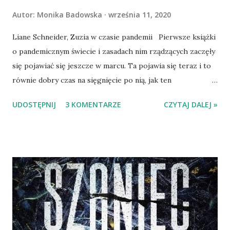
Autor:
Monika Badowska
września 11, 2020
Liane Schneider, Zuzia w czasie pandemii Pierwsze książki
o pandemicznym świecie i zasadach nim rządzących zaczęły
się pojawiać się jeszcze w marcu. Ta pojawia się teraz i to
równie dobry czas na sięgnięcie po nią, jak ten
wczesnowiosenny. Wszyscy jesteśmy zmęczeni zmianami,
UDOSTĘPNIJ
3 KOMENTARZE
CZYTAJ DALEJ »
nie zawsze umiemy zrozumieć chaos panujący wokół nas, a
dzieciom trudno jest pojąć czemu pewnych rzeczy wciąż
nie można robić. Możliwość utożsamienia się z lubianą
bohaterką, stwarza szansę na to, by umiejętnie omówić to,
co się dzieje i czego jesteśmy świadkami i uczestnikami.
Lauren Gordon, Kury, czyli krótka historia o wspólnocie
Kury. Pierze, dzioby, rozmaita kolorystyka i duża chęć do
gdakania. I choć wypadałoby tu napisać o kolejnym
skojarzeniu z kurami - czyli jajkach - moje wegańskie serce