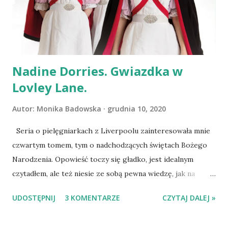
ratowanie psów z Radys. Trafiłam, zostałam i z podziwem
patrzę na kobiety tworzące miazgową społeczność .
Dostęp do aplikacji to prezent z gatunku: delikatny i
charytatyw...
Nadine Dorries. Gwiazdka w
Lovley Lane.
Autor:
Monika Badowska
grudnia 10, 2020
Seria o pielęgniarkach z Liverpoolu zainteresowała mnie
czwartym tomem, tym o nadchodzących świętach Bożego
Narodzenia. Opowieść toczy się gładko, jest idealnym
czytadłem, ale też niesie ze sobą pewna wiedzę, jak na
przykład ta, że niegdyś siostry nie mogły być mężatkami.
UDOSTĘPNIJ
3 KOMENTARZE
CZYTAJ DALEJ »
Jeśli obawiacie się, że bez znajomości wcześniejszych
tomów historia Lovley Lane stanie się dla Was nieczytelna