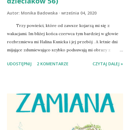
dzieciaków 56)
Autor:
Monika Badowska
września 04, 2020
Trzy powieści, które od zawsze kojarzą mi się z
wakacjami. Im bliżej końca czerwca tym bardziej w głowie
rozbrzmiewa mi Halina Kunicka i jej przebój . A letnie dni
mijające zdumiewająco szybko podsuwają mi obrazy z
książek i filmów i młodych ludziach nurzających się w
UDOSTĘPNIJ
2 KOMENTARZE
CZYTAJ DALEJ »
rozkoszach wakacyjnej przygody. Wakacje z duchami Adama
Bahdaja to opowieść o kilkorgu nastolatkach, którzy
podczas letniego pobytu w leśniczówce postanawiają zająć
się pracą detektywistyczną. Okazja jest ku temu doskonała,
bo na pobliskim zamku straszy, a ktoś przeprowadza
tajemnicze, choć niby archeologiczne, poszukiwania. Adam
Bahdaj miał szczęście do ekranizacji swoich powieści. I
Wakacje z duchami i Podróż za jeden uśmiech zrealizował