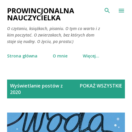
Przejdź do głównej zawartości
PROWINCJONALNA
NAUCZYCIELKA
O czytaniu, książkach, pisaniu. O tym co warto i z
kim poczytać. O zwierzakach, bez których dom
staje się nudny. O życiu, po prostu:)
Strona główna
O mnie
Więcej…
P
Wyświetlanie postów z
POKAŻ WSZYSTKIE
o
2020
s
t
y