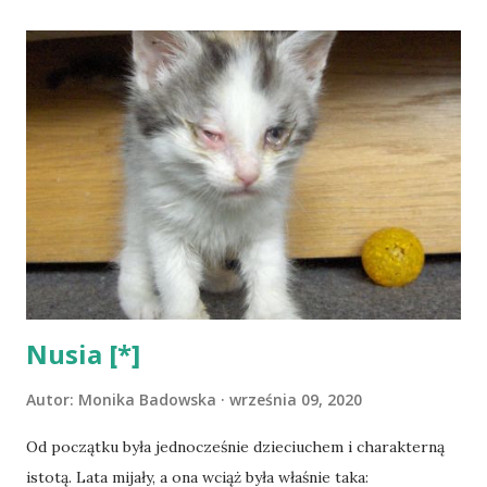
i Wiery Jezierskiej, od dwóch lat pełniącej służbę, wciąż
jeszcze naiwnej, z zapałem i gniewem patrzącej na świat, w
którym tacy jak ona i jej partner powinni być niosącymi
prawo i porządek. I są, wbrew wszystkiemu. Zostają
wezwani do starego majątku, miejsca, w którym po
wyremontowaniu i nadaniu mu ascetycznego stylu
organizowane są turnusy wypoczynkowo-surwiwalowe dla
kilku osób, w niebotycznej scenie. Zmarłym, a jak się
okazuje po oględzinach patologa zabitym, jest starszy
ksiądz. W jego pokoju znaleziono kartkę z biblijnym
cytatem mówiącym o ze...
Nusia [*]
Autor:
Monika Badowska
września 09, 2020
Od początku była jednocześnie dzieciuchem i charakterną
istotą. Lata mijały, a ona wciąż była właśnie taka: