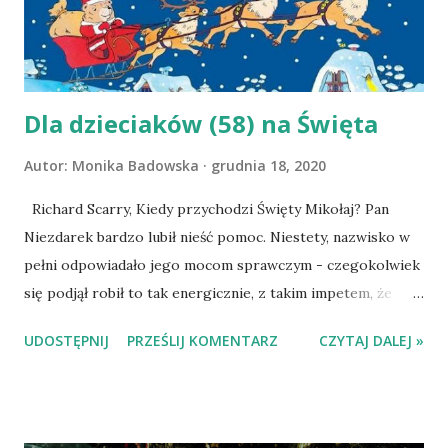
krowie Matyldzie:-) Sven Nordqvist, Goście na Boże
Narodzenie Findus nie może się doczekać świąt. Pettson
też, ale podchodzi do nich bardziej racjonalnie - ma w...
Dla dzieciaków (58) na Święta
Autor:
Monika Badowska
grudnia 18, 2020
Richard Scarry, Kiedy przychodzi Święty Mikołaj? Pan
Niezdarek bardzo lubił nieść pomoc. Niestety, nazwisko w
pełni odpowiadało jego mocom sprawczym - czegokolwiek
się podjął robił to tak energicznie, z takim impetem, że
zamiast pomocy okazywało się być kłopotem. Zniechęcony
UDOSTĘPNIJ
PRZEŚLIJ KOMENTARZ
CZYTAJ DALEJ »
pan Niezdarek postanawia wyruszyć do miejsca, gdzie - jak
sądzi - jego pomoc zostanie doceniona i mile przyjęta.
Wyrusza do domu Świętego Misiokołaja. Barwna, prosta
opowieść powiedzie dzieci, zaintryguje szczegółami