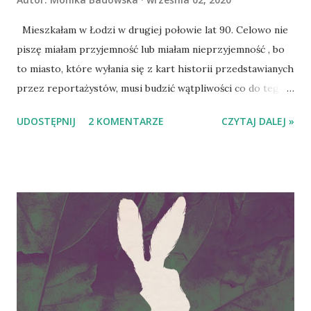
Mieszkałam w Łodzi w drugiej połowie lat 90. Celowo nie
piszę miałam przyjemność lub miałam nieprzyjemność , bo
to miasto, które wyłania się z kart historii przedstawianych
przez reportażystów, musi budzić wątpliwości co do tego,
do jakiej kategorii relacji zaliczyć mieszkanie w nim.
UDOSTĘPNIJ
2 KOMENTARZE
CZYTAJ DALEJ »
Pamiętam stary dworzec Łódź Fabryczna i Łódź Kaliska.
Pamiętam Piotrkowską rozpaloną słońcem, otwarcie
pierwszego w Polsce supermarketu Billy, Kurczaki, Aleję
Włókniarzy i ekshibicjonistę czatującego na kobiety
zmierzające na przystanek tramwajowy w Parku Zdrowie.
Pamiętam wynajmowane pokoje (choć na szczęście
ustrzegłam się tych w mieszkaniach bez toalety), dorywcze
prace i piękny zielony rower, który kupiłam za pierwszą
wypłatę (zastąpił mi komunikację miejską). Szukałam w
książce o Łodzi takiego miasta jakie pamiętam. Takiego i