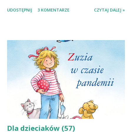
się czuć Ślązaczką, to nie czuję, bym miała prawo tak o
UDOSTĘPNIJ
3 KOMENTARZE
CZYTAJ DALEJ »
sobie mówić. A jak w splątanej śląskiej rzeczywistości
sytuuje się Zbigniew Rokita? Którędy zawiedzie nas, by
pokazać Śląsk jaki odkrywał dla siebie. Kajś... Tak po prostu.
Pomiędzy opinie ważne i ważniejsze, racje władców i
zwykłych ludzi, dążenia i tęsknoty, marzenia i pragnienia,
pomiędzy wspomnienia przywoływane i te nadal
przemilczane. Lektura Kajś Zbigniewa Rokity do podróż w
czasie, ale i w tożsamość. Wędrówka świetnie znanymi
ścieżkami, które nagle odkrywają swoje inne, przeszłe, ja.
Wędrówka do wyobrażonego i tego z przyszłości podszyta
nadziejami i obawami. Wędrówka, w której przewodnicy
przybierają nowe miana, bo tego od nich wymaga historia.
Dopiero podczas pisania tej książki zdałem sobie s...
Dla dzieciaków (57)