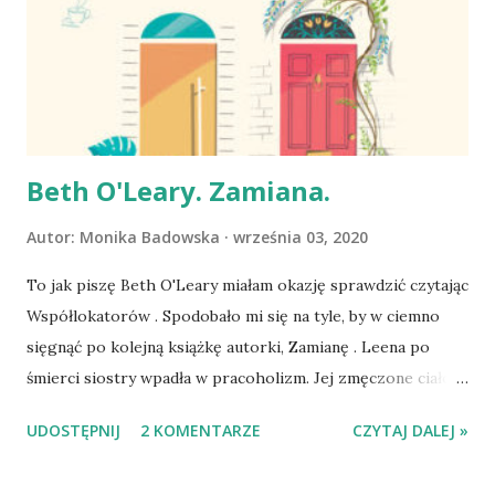
Stanisław Jędryka ( tu o nim posłuchacie i poczytacie o
filmie), a obydwa seriale zapadły w pamięć wielu setkom
widzów. Mnie jednak ukształtowały w znacznej mierze (tak
widzę to dziś, ponownie czytając o wędrówce Poldka i
Dudusia z ciotką Ulką) ...
Beth O'Leary. Zamiana.
Autor:
Monika Badowska
września 03, 2020
To jak piszę Beth O'Leary miałam okazję sprawdzić czytając
Współlokatorów . Spodobało mi się na tyle, by w ciemno
sięgnąć po kolejną książkę autorki, Zamianę . Leena po
śmierci siostry wpadła w pracoholizm. Jej zmęczone ciało,
mózg i psychika odmawiają posłuszeństwa podczas jednej z
UDOSTĘPNIJ
2 KOMENTARZE
CZYTAJ DALEJ »
ważniejszych prezentacji w firmie. Od szefowej otrzymuje
ultimatum - idzie na dwumiesięczny urlop lub zostanie