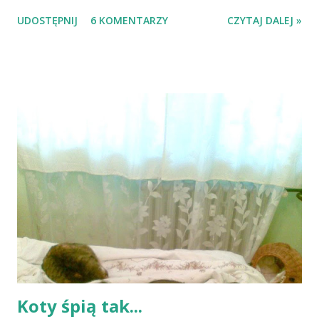
jest nim Sobek, "ni to zwierzątko, ni ludzik", a rodzicem jest
UDOSTĘPNIJ
6 KOMENTARZY
CZYTAJ DALEJ »
pan Piwko, zwyczajny księgowy - to oczywiste jest, że ich
przygody i wspólne perypetie muszą być wyjątkowe do
potęgi entej! Pan Piwko, którego życie do pojawienia się
Sobka było nudne i przewidywalne, dzięki Sobkowi odkrywa,
że można żyć inaczej - pełną piersią, spontanicznie i
wesoło. A Sobek - mimo, że chwilami irytujący (kto z nas nie
ma czasem ochoty udusić własnej latorośli?!), dzięki
prostocie w postrzeganiu świata, nie wiadomo kiedy
kradnie czytelnikowi serce (co z resztą do Sobka jest
bardzo podobne). Rodzicom gwarantuję, że w trakcie
lektury na pewno nie będą się nudzić! Dzieci pokochają
Sobka za jego niesforność i iście ułańską fantazję. Ja sama
już tęsknię za Sobkiem i...
Koty śpią tak...