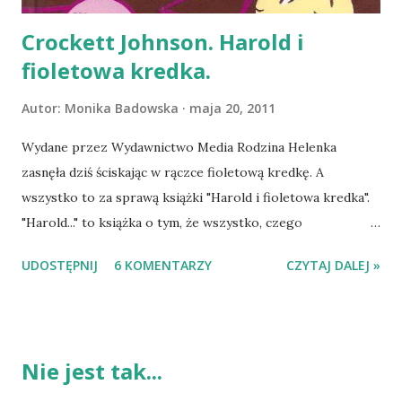
Crockett Johnson. Harold i
fioletowa kredka.
Autor:
Monika Badowska
maja 20, 2011
Wydane przez Wydawnictwo Media Rodzina Helenka
zasnęła dziś ściskając w rączce fioletową kredkę. A
wszystko to za sprawą książki "Harold i fioletowa kredka".
"Harold..." to książka o tym, że wszystko, czego
potrzebujemy, mamy tak na prawdę w sobie. Harold za
UDOSTĘPNIJ
6 KOMENTARZY
CZYTAJ DALEJ »
pomocą swojej zaczarowanej, fioletowej kredki stwarza
świat takim, jaki chce ("Pewnego wieczoru Harold
postanowił wyruszyć na spacer w blasku księżyca. Księżyca
jednak nie było, a Harold potrzebował księżyca, żeby
Nie jest tak...
spacerować w jego blasku"). Dzięki swojej wyobraźni
chłopiec przeżywa przygody i wędruje po świecie, aby w