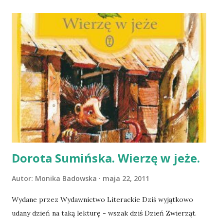
znaczną, a tylko moje niedopatrzenie sprawiło, ze
dotychczas nie miałyśmy okazji się poznać. Do przedszkola
Basi przychodzi nowy kolega. Ma ciemniejszą, niż inne
dzieci, skórę, i nic nie mówi. Titi, bo tak chłopiec ma na
imię, chowa się pod stół i rysuje dziwne obrazki -
czerwone słońce i ludzi leżących na ziemi. Co gorsza -
Amalka, przyjaciółka Basi, siedzi razem z nim pod stołem,
bez Basi. Złość dziewczynki zwraca się w stronę nowego
kolegi. Basia jest doskonałym symbolem naszych lęków i
niechęci do tego, co inne i nieznane. Dzięki niej możemy
zrozumieć, że wystarczy, by p...
Dorota Sumińska. Wierzę w jeże.
Autor:
Monika Badowska
maja 22, 2011
Wydane przez Wydawnictwo Literackie Dziś wyjątkowo
udany dzień na taką lekturę - wszak dziś Dzień Zwierząt.