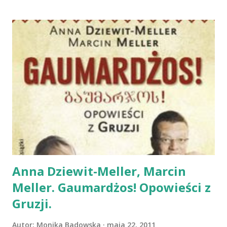
realizuje radośnie swoje marzenia. Pan Wrona, jej
przyjaciel, jest szalenie racjonalnym osobnikiem i
osobnikiem, przez swój racjonalizm, nieco uciążliwym.
Wciąż narzeka, że krowy nie jeżdżą na rowerze, że Mama
Mu nie pojmuje idei łapania ryb, a na gospodynię przebraną
w Świętą Łucję stosuje gaśnicę. Mama Mu i Pan Wrona
tworzą wielce udany duet. Pan Wrona potrzebny jest
krowie i młodym czytelnikom, bo gdyby nie on, to skąd by
było wiadome jaki ograniczenia nakłada na nas rozsądek,
społeczeństwo, czy stereotypowe twierdzenia. Gdyby nie
obecność Pana Wrony, Mama Mu nie byłaby tak intrygująca.
Jednocześnie, gdy...
Anna Dziewit-Meller, Marcin
Meller. Gaumardżos! Opowieści z
Gruzji.
Autor:
Monika Badowska
maja 22, 2011