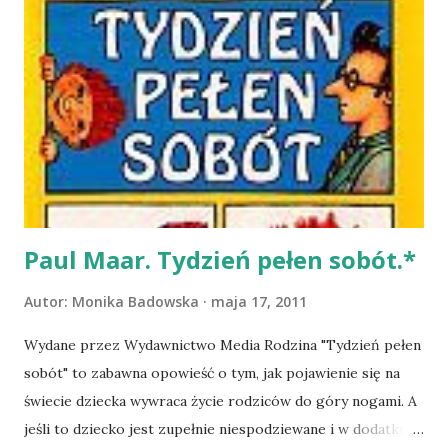
poczekać. "Czerwień Rubinu" jest historią z tajemnicą, z
dreszczykiem niepewności. Gwen ma oddaną, rozsądną
przyjaciółkę, kochającą, acz zapracowaną matkę, młodsze
rodzeństwo i tylko to odróżnia ją od rówieśników, że
widuje duchy, że może z nimi rozmawiać. Nie mogę pozbyć
się wrażenia, że pierwszy tom jest podprowadzeniem do
kolejnych części. Owszem - są momenty, w których emocje
towarzyszące opisywanym wydarzeniom są bardzo silne, a
nowe doświadczenia w życi...
Paul Maar. Tydzień pełen sobót.*
Autor:
Monika Badowska
maja 17, 2011
Wydane przez Wydawnictwo Media Rodzina "Tydzień pełen
sobót" to zabawna opowieść o tym, jak pojawienie się na
świecie dziecka wywraca życie rodziców do góry nogami. A
jeśli to dziecko jest zupełnie niespodziewane i w dodatku