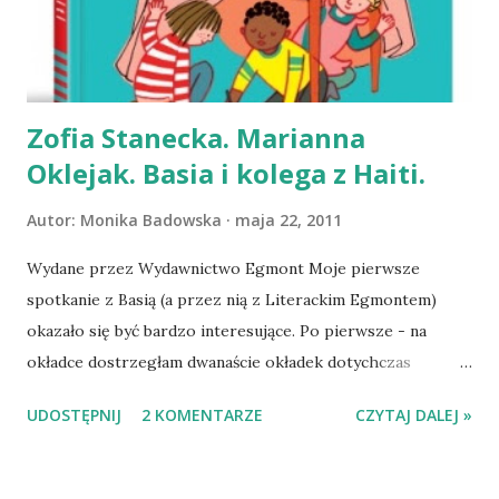
Anna Dziewit-Meller śpiewała z Gruzinami, a ja myślałam o
linku, który gdzieś powinnam mieć zapisany, a który wiódł
do strony z gruzińskimi pieśniami. Znalazłam odnośnik do
Mes...
Zofia Stanecka. Marianna
Oklejak. Basia i kolega z Haiti.
Autor:
Monika Badowska
maja 22, 2011
Wydane przez Wydawnictwo Egmont Moje pierwsze
spotkanie z Basią (a przez nią z Literackim Egmontem)
okazało się być bardzo interesujące. Po pierwsze - na
okładce dostrzegłam dwanaście okładek dotychczas
wydanych książeczek [+ćwiczenia], po drugie - nieco
UDOSTĘPNIJ
2 KOMENTARZE
CZYTAJ DALEJ »
poniżej logotypy dwudziestu siedmiu instytucji
wspierających publikowanie książek o Basi. Uświadomiłam
sobie, że Basia to nie byle kto, że jest personą znaną i