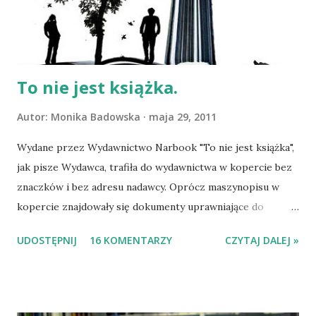
towarzyszenie uprzyjemnia codzienna audycja radiowa
Sąsiadki Dorothy. Fannie Flagg pisze tworząc
(odtwarzając?) przyjazny i pełen nadziei klimat
prowincjonalnego miasta dumneg...
To nie jest książka.
Autor:
Monika Badowska
maja 29, 2011
Wydane przez Wydawnictwo Narbook "To nie jest książka",
jak pisze Wydawca, trafiła do wydawnictwa w kopercie bez
znaczków i bez adresu nadawcy. Oprócz maszynopisu w
kopercie znajdowały się dokumenty uprawniające do
publikowania opowieści. Historia książki o przedziwnym
UDOSTĘPNIJ
16 KOMENTARZY
CZYTAJ DALEJ »
tytule doskonale koresponduje z jej treścią. Wieśka i Miłosz
są uczniami maturalnej klasy. Ona owładnięta jest manią
życia bez końca, on umiera na raka. Zainteresowanie Wieśki
powoduje, że młodzi ludzie, dotychczas nie mający ze sobą