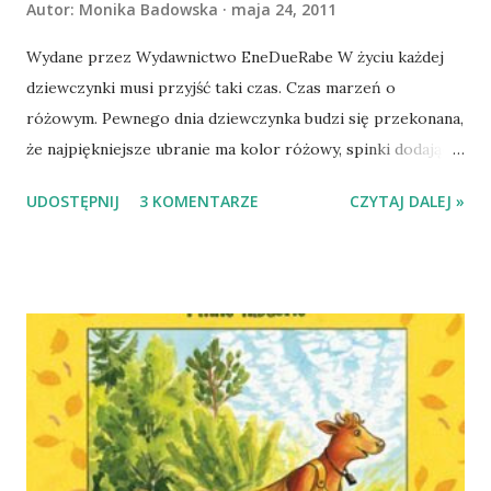
Autor:
Monika Badowska
maja 24, 2011
Wydane przez Wydawnictwo EneDueRabe W życiu każdej
dziewczynki musi przyjść taki czas. Czas marzeń o
różowym. Pewnego dnia dziewczynka budzi się przekonana,
że najpiękniejsze ubranie ma kolor różowy, spinki dodające
urody błyszczą różem, a różowy pałac dla lalek jest
UDOSTĘPNIJ
3 KOMENTARZE
CZYTAJ DALEJ »
wytworem magicznym, acz pożądanym. Co jednak jeśli w
garderobie dziewczynka nie ma nic różowego, a i pokój
pozbawiony jest akcentów kolorystycznych tej
najpiękniejszej z barw? Taki oto problem dotyka bohaterkę
książki Amandy Eriksson. Na szczęście dziewczynka ma
dziadka, który jest najlepszym dziadkiem na świecie. Wie on
bowiem, że marzeniem dziewczynek jest bycie księżniczką,
a księżniczka musi mieć dużo różowego wokół siebie.
Przybywając na odsiecz wnuczce dziadek zabiera ze sobą
różne materiały we właściwej barwie, barwniki, tasiemki i