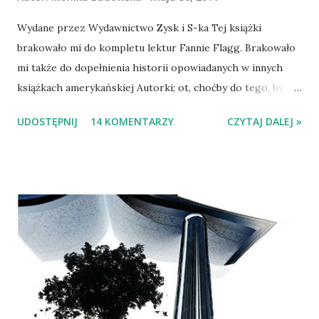
Wydane przez Wydawnictwo Zysk i S-ka Tej książki
brakowało mi do kompletu lektur Fannie Flagg. Brakowało
mi także do dopełnienia historii opowiadanych w innych
książkach amerykańskiej Autorki; ot, choćby do tego, by
poznać Sąsiadkę Dorothy. Gdy już przeczytałam, przyznam,
UDOSTĘPNIJ
14 KOMENTARZY
CZYTAJ DALEJ »
że kolejny raz dałam się porwać opowieści Fannie Flagg,
kolejny raz odwiedzając Elmwood Springs poczułam chęć
zamieszkania w tej idyllicznej okolicy, która swój charakter
zawdzięczała ludziom i ich życzliwości, a nie temu, że
omijały ją nieszczęścia i zjawiska
mogące budzić zmartwienia. Akcja powieści rozpoczyna się
w latach czterdziestych, a kończy w siedemdziesiątych.
Przez ten czas obserwujemy życie mieszkańców
miasteczka południowego Missouri, towarzyszymy im w
radościach i smutkach, w dorastaniu i starzeniu się, a owe