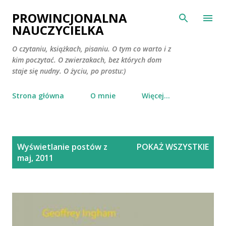
Przejdź do głównej zawartości
PROWINCJONALNA
NAUCZYCIELKA
O czytaniu, książkach, pisaniu. O tym co warto i z
kim poczytać. O zwierzakach, bez których dom
staje się nudny. O życiu, po prostu:)
Strona główna
O mnie
Więcej…
P
Wyświetlanie postów z
POKAŻ WSZYSTKIE
o
maj, 2011
s
t
y