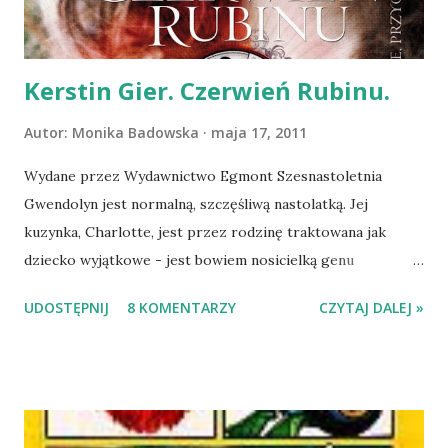
Tematy takie jak metafizyka i byt to kanon, ale później robi
się naprawdę kolorowo :-) Spis treści książ...
Kerstin Gier. Czerwień Rubinu.
Autor:
Monika Badowska
maja 17, 2011
Wydane przez Wydawnictwo Egmont Szesnastoletnia
Gwendolyn jest normalną, szczęśliwą nastolatką. Jej
kuzynka, Charlotte, jest przez rodzinę traktowana jak
dziecko wyjątkowe - jest bowiem nosicielką genu
pozwalającego podróżować w czasie. Gdy to jednak Gwen
UDOSTĘPNIJ
8 KOMENTARZY
CZYTAJ DALEJ »
zaczyna odczuwać mdłości i przenosi się do czasów
minionych, jej życie oraz życie jej rodziny ulega
gwałtownym przemianom. Od razu powiem - to pierwsza z
trzech części. Jeśli zatem, podobnie jak ja, po lekturze
poczujecie niedosyt, to na kolejną część trzeba będzie