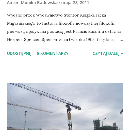
Autor:
Monika Badowska
maja 28, 2011
Wydane przez Wydawnictwo Stentor Książka Jacka
Migasińskiego to historia filozofii, nowożytnej filozofii:
pierwszą opisywana postacią jest Francis Bacon, a ostatnia
Herbert Spencer. Spencer zmarł w roku 1903, trzy lata po
Nietzschem, a mimo to Migasiński w swojej książce
UDOSTĘPNIJ
8 KOMENTARZY
CZYTAJ DALEJ »
sylwetkę Spencera przedstawia, a Nietzschego nie. Dzieje
się tak dlatego, że, jak autor wyjaśnia, twórczość
Nietzschego można uznać za początek nowej epoki, czyli
filozofii współczesnej. Tu warto zauważyć, że z podobnego
założenia wyszedł Tadeusza Gadacz, który w pierwszym
tomie „Historii filozofii XX wieku” jako pierwszego filozofa
przedstawia właśnie Nietzschego, który przecież zmarł w
ostatnim roku wieku XIX. Migasiński porządnie poukładał
swoją książkę, rzekłabym – tradycyjnie; po eksperymencie
Gadacza we wspomnianej już „Historii filozofii XX wieku”,