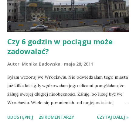
Migasińskiego czyta się, że tak powiem, wygodnie (co nie
znaczy, że Gadacz swoje dzieło ułożył nieporządnie). I
bardzo mi się podoba, że w podtytule napisan...
Czy 6 godzin w pociągu może
zadowalać?
Autor:
Monika Badowska
maja 28, 2011
Byłam wczoraj we Wrocławiu. Nie odwiedzałam tego miasta
już kilka lat i gdy wędrowałam jego ulicami pomyślałam, że
żałuję swojej długiej nieobecności. Żałuję, bo lubię być we
Wrocławiu. Wiele się pozmieniało od mojej ostatniej
bytności w mieście nad Odrą. Są też rzeczy niezmienne i
UDOSTĘPNIJ
29 KOMENTARZY
CZYTAJ DALEJ »
budzące moją olbrzymią sympatię: Zastanowiły mnie te
postacie: Udało mi się znaleźć wyjaśnienie na blogu o