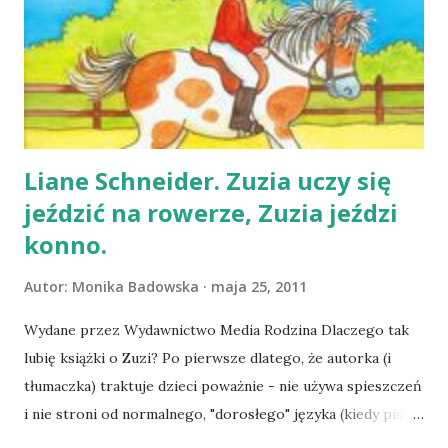
odzyskanie szacunku i zarobienie pieniędzy. Z książkami
Krajewskiego jest tak, że mimo odrażających scen
opisujących spelunki, śmierdzące zaułki, różne paskudne
rzeczy, które ludzie robią sobie wzajemnie, czyta się je
sprawnie i co więcej - angażują uwagę czytelnika. Za
każdym razem, gdy pojawia się nowa powieść, nie ...
Liane Schneider. Zuzia uczy się
jeździć na rowerze, Zuzia jeździ
konno.
Autor:
Monika Badowska
maja 25, 2011
Wydane przez Wydawnictwo Media Rodzina Dlaczego tak
lubię książki o Zuzi? Po pierwsze dlatego, że autorka (i
tłumaczka) traktuje dzieci poważnie - nie używa spieszczeń
i nie stroni od normalnego, "dorosłego" języka (kiedy pisze
o koniach używa takich słów jak "wędzidło", "popręg",