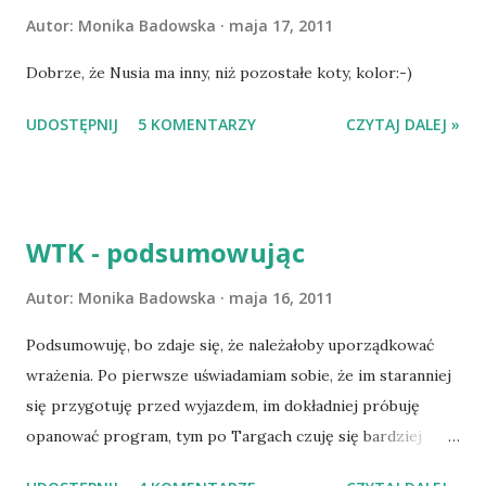
Autor:
Monika Badowska
maja 17, 2011
Dobrze, że Nusia ma inny, niż pozostałe koty, kolor:-)
UDOSTĘPNIJ
5 KOMENTARZY
CZYTAJ DALEJ »
WTK - podsumowując
Autor:
Monika Badowska
maja 16, 2011
Podsumowuję, bo zdaje się, że należałoby uporządkować
wrażenia. Po pierwsze uświadamiam sobie, że im staranniej
się przygotuję przed wyjazdem, im dokładniej próbuję
opanować program, tym po Targach czuję się bardziej
sfrustrowana, bo najczęściej nie dotrę nigdzie tam, gdzie -