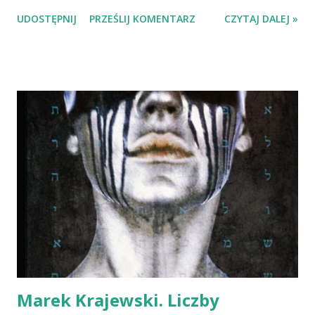
na siebie i ku własnym korzyściom. Jego historię Dorota
UDOSTĘPNIJ
PRZEŚLIJ KOMENTARZ
CZYTAJ DALEJ »
Gellner opisuje opierając się na związkach
frazeologicznych, używanymi bardzo często i równie
często z brakiem zrozumienia tego, co ów oznacza.
Autorka bawi się słowami tworząc opowieść o dziecku w
czepku urodzonym i dzięki tej zabawie osiąga humor
abstrakcyjny i, powiedzmy sobie szczerze, nie
przemawiający do każdego. Wierni czytelnicy Pani Gellner z
pewnością zauważą podobieństwa łączące "Dziecko..." i
"Zająca", a ci, których zachwycił uroczy marchwewkożerca, z
pewnością zauroczy także najnowsza opowieść Pani Doroty
zilustrowana idealnie przez Kacpra Dudka. Życzę udanej
lektury:-) Zapewniam, że nie będziecie się nudzić!
Marek Krajewski. Liczby