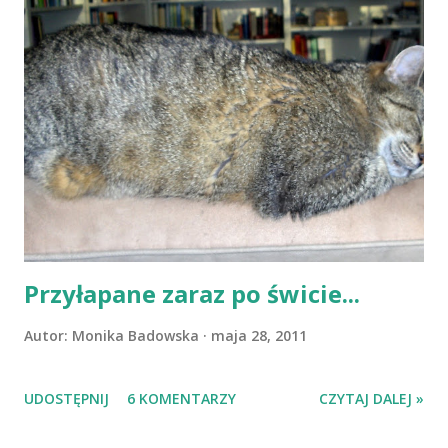
wiele wspólnego, zaczynają wspólnie szukać książki, która,
jak głoszą informacje znalezione przez dziewczynę, kryje w
sobie sposób na nieśmiertelność. Szukając księgi
zatytułowanej "To nie jest książka" trafiają do przedziwnej
biblioteki - nieuporządkowanej, będącej poza
finansowaniem państwowym i co za tym idzie poza
państwowym zarządzaniem. Każdy korzystający z Biblioteki
musi znaleźć swoje imię, adekwatne do literatury po którą
sięga, każdy kto przekracza próg Bibli...
Przyłapane zaraz po świcie...
Autor:
Monika Badowska
maja 28, 2011
UDOSTĘPNIJ
6 KOMENTARZY
CZYTAJ DALEJ »