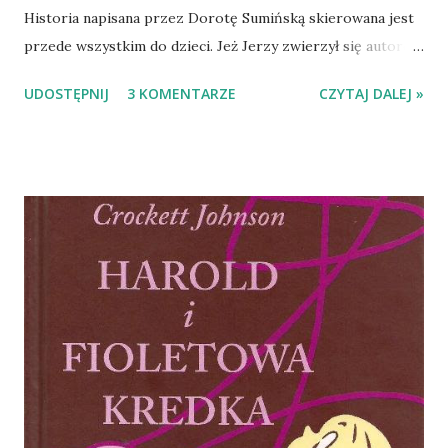
Historia napisana przez Dorotę Sumińską skierowana jest
przede wszystkim do dzieci. Jeż Jerzy zwierzył się autorce
ze swoich doświadczeń, a ona zadbała o to, by opowieści
UDOSTĘPNIJ
3 KOMENTARZE
CZYTAJ DALEJ »
jeża trafiły do czytelników. Jeż Jerzy wspomina swoje
pierwsze dni - przytulną norkę, mamę pachnącą ciepłym
mlekiem, siostrę i dwóch braci. Przywołuje również dzień,
w którym mama wyszła z norki i już do niej nie wróciła, a
jeżątka zaczęły ginąć z głodu i zimna. Jerzy miał szczęście -
ludzie znaleźli go zanim umarł. W domu przybranej,
ludzkiej, mamy Jerzy miał okazję poznać różne zwierzęta.
Rozmawiał z psami, muchą, pająkiem, komarem i
karaczanem. Gdy zmienił pudełko na przepiękny dom
wypełniony sianem w ogrodzie poznawał kolejnych
przedstawicieli fauny - mysz, zaskrońca, ropuchę, itp. Co
ważne - podczas każdego spotkania jeż Jerzy (a przy nim
czytelnicy) dowiadywał się wielu istotnych rzeczy na tem...