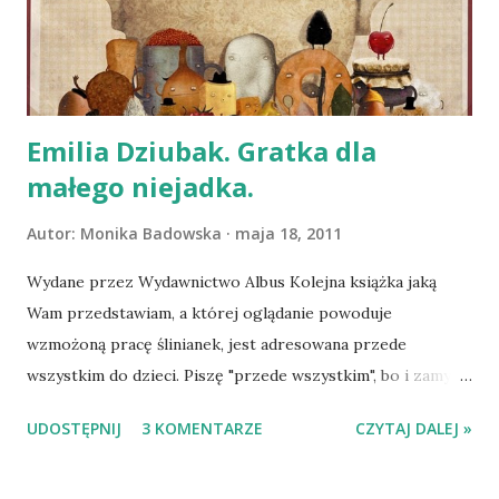
Emilia Dziubak. Gratka dla
małego niejadka.
Autor:
Monika Badowska
maja 18, 2011
Wydane przez Wydawnictwo Albus Kolejna książka jaką
Wam przedstawiam, a której oglądanie powoduje
wzmożoną pracę ślinianek, jest adresowana przede
wszystkim do dzieci. Piszę "przede wszystkim", bo i zamysł,
i grafika kuszą urokiem także dorosłych. Układ książki
UDOSTĘPNIJ
3 KOMENTARZE
CZYTAJ DALEJ »
przypomina kulinarne poradniki - witaminy ważne dla
zdrowia, propozycje przekąsek, zupek, dań głównych,