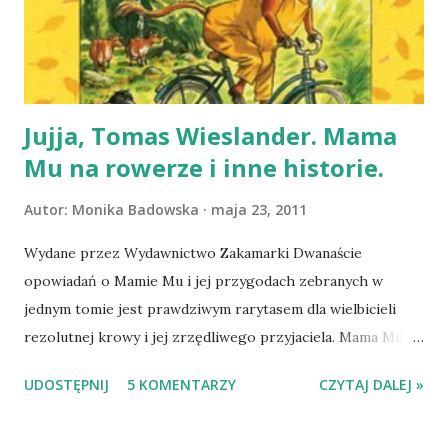
maszynę do szycia. Ciekawe są powody, dla których
dziewczynka chce zostać księżniczką. Fascynujące jest też
to, jak w krótkim czasie i bez wielkiego nakładu
finansowego, może...
Jujja, Tomas Wieslander. Mama
Mu na rowerze i inne historie.
Autor:
Monika Badowska
maja 23, 2011
Wydane przez Wydawnictwo Zakamarki Dwanaście
opowiadań o Mamie Mu i jej przygodach zebranych w
jednym tomie jest prawdziwym rarytasem dla wielbicieli
rezolutnej krowy i jej zrzędliwego przyjaciela. Mama Mu
nie chce być standardową krową. Marzy o odwiedzeniu
UDOSTĘPNIJ
5 KOMENTARZY
CZYTAJ DALEJ »
miasta, jeździe na rowerze, odwiedzeniu biblioteki,
nurkowaniu, tańczeniu i byciu Mucją. Marzy i co więcej -