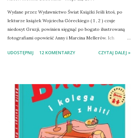
Wydane przez Wydawnictwo Świat Książki Jeśli ktoś, po
lekturze książek Wojciecha Góreckiego ( 1 , 2 ) czuje
niedosyt Gruzji, powinien sięgnąć po bogato ilustrowaną
fotografiami opowieść Anny i Marcina Mellerów. Ich
związki z Gruzinami są barwne, intensywne, a że obydwoje
UDOSTĘPNIJ
12 KOMENTARZY
CZYTAJ DALEJ »
piszą o nich udanie, to i lektura jest przyjemną. Nawet
bardzo:-) Opowieść pokazuje obyczaje gruzińskie, a przez
to, że narratorami jest i kobieta, i mężczyzna, uzyskujemy
interesujący dwugłos. Anna Dziewit-Meller skłania się ku
obserwacjom dotyczącym roli kobiet w społeczeństwie
macho, jej mąż dostrzega frywolniejszą stronę spotkań
przy stole. Obydwoje zgłębiają kulinaria, opisują
przygotowania do własnego ślubu, która to ceremonia
odbyła się w Tibilisi, przedstawiają sposób podróżowania
po kraju i jego polityczno-historyczne uwarunkowania.