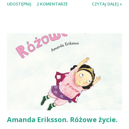
UDOSTĘPNIJ
2 KOMENTARZE
CZYTAJ DALEJ »
"strzemię"). Po drugie dlatego, że Zuzia jest dzieckiem
takim jak inne - zwyczajną małą dziewczynką. Po trzecie
dlatego, że książki z tej serii są po prostu mądre, ładne i
tanie (7,90 zł za książeczkę!). "Zuzia uczy się jeździć na
rowerze" i "Zuzia jeździ konno" to już nasze kolejne
książeczki z serii i mogę je polecić wszystkim rodzicom!
Przed nami nauka jazdy na rowerze, więc teraz, po lekturze
książki o Zuzi, Helenka wie, że inne dzieci też się
przewracają i że to normalne kiedy człowiek się czegoś
uczy. Zuzi nie da się nie lubić, czyta się też z przyjemnością
:) P.S. Jeśli idziecie w odwiedziny do dziecka, któremu
właśnie urodziło się młod...
Amanda Eriksson. Różowe życie.