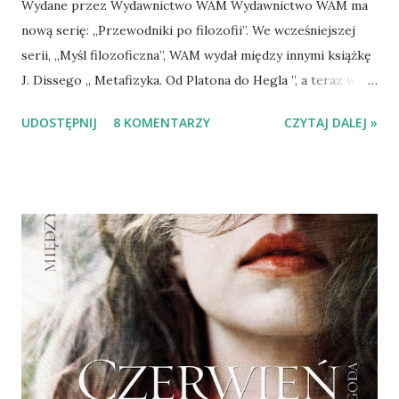
Wydane przez Wydawnictwo WAM Wydawnictwo WAM ma
nową serię: „Przewodniki po filozofii”. We wcześniejszej
serii, „Myśl filozoficzna”, WAM wydał między innymi książkę
J. Dissego „ Metafizyka. Od Platona do Hegla ”, a teraz w
serii nowej „Przewodnik po metafizyce”. „Przewodnik” to
UDOSTĘPNIJ
8 KOMENTARZY
CZYTAJ DALEJ »
praca zbiorowa, duża rzecz, tom z indeksami oraz notami o
autorach liczy sobie 635 stron. Książka nie jest historią
metafizyki, tylko, jak pisze we „Wstępie” redaktor serii,
Sebastian Tomasz Kołodziejczyk, „systematycznym
opracowaniem problemów, które stanowią trzon filozofii
pierwszej. Równocześnie [zaprezentowane teksty] są
zdaniem sprawy z najnowszych badań i ustaleń dotyczących
bogatej problematyki metafizycznej we współczesnej
filozofii”. Problematyka rzeczywiście jest bogata. Na
początek Kołodziejczyk pisze o tym, czym jest metafizyka,
a dalej Jacek Wojtysiak referuje klasyczne koncepcje bytu.