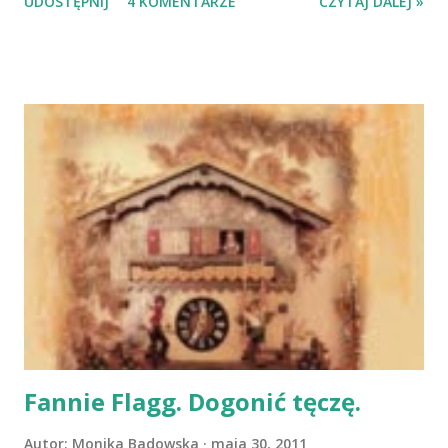
UDOSTĘPNIJ
4 KOMENTARZE
CZYTAJ DALEJ »
kapitalizmie? Ingham wyjaśnia, że to, co zamierza
przedstawić w swoim dziele, na pierwszy rzut oka może
wydwawać się staromodne, bo też i cel Inghama jest nieco
inny, niż cele, które zakładają sobie pozostali autorzy.
Ingham chce bowiem skupić się na klasycznej,
socjologicznej problematyce, czyli na naturze kapitalizmu.
Ta natura to fundamentalne elementy kapitalizmu
postrzegane jako całość, ale też wzajemne tychże
elementów powiązania. Książka wyraźnie dzieli się na dwie
części. W części pierwszej Ingham przedstawia idee
najważniejszych teoretyków, a ci najwięksi to, wedle
Inghama, A. Smith, K. Marks, M. Weber, J. Schumpeter oraz
J. M. Keynes. Na początku każdego rozdziału, przy
nazwisku omawianej postaci, Ingham daje...
Fannie Flagg. Dogonić tęczę.
Autor:
Monika Badowska
maja 30, 2011