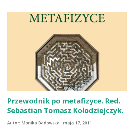
deserów, napojów... Podstawową różnicą jest ta, że
zaprezentowane w "Gratce..." przepisy są poziomem
trudności dopasowane do dziecięcej percepcji, a ilustracje
przedstawiające składniki poszczególnych potrwa są
prawdziwymi dziełami sztuki:-) Poszczególne działy
kulinarne przeplecione są zadaniami dla młodych
czytelników/kucharzy. A to trzeba pokolorować muffinki, a
to pomóc wrócić pestce do domu, czy porównać zawartość
dwóch talerzy z jarzynową i wskazać różnice. Oglądałam tę
książkę już kilka razy. Oglądam wciąż od nowa i nie mogę
się nacieszyć. Tak naprawdę to zabrałam ją do Warszawy, by
zostawić Heli...
Przewodnik po metafizyce. Red.
Sebastian Tomasz Kołodziejczyk.
Autor:
Monika Badowska
maja 17, 2011