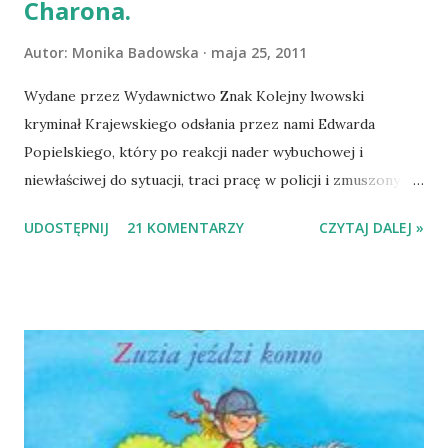
Charona.
Autor:
Monika Badowska
maja 25, 2011
Wydane przez Wydawnictwo Znak Kolejny lwowski
kryminał Krajewskiego odsłania przez nami Edwarda
Popielskiego, który po reakcji nader wybuchowej i
niewłaściwej do sytuacji, traci pracę w policji i zmuszony
jest utrzymywać się z korepetycji. Nagły spadek stanu
UDOSTĘPNIJ
21 KOMENTARZY
CZYTAJ DALEJ »
finansów powoduje równie nagłe i bolesne zubożenie, czyli
obniżenie poziomu życia, do którego Popielski był
przyzwyczajony. Gdy pewnego dnia w jego domu pojawia
się dawna uczennica prosząc o pomoc
w rozwiązaniu zagadki zaginięcia hrabiny, a policjanci
proszą o wsparcie w poszukiwaniach zabójcy
zostawiającego przy ciałach martwych kobiet napisy w
języku hebrajskim przed Popielskim rysuje się szansa na