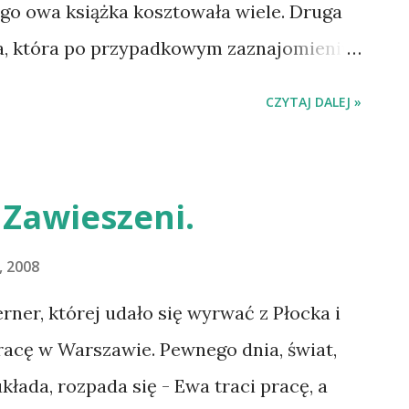
nie było bardziej obcymi sobie. Nigdy
rego owa książka kosztowała wiele. Druga
ch tym samym ciałem, nie znało się
ka, która po przypadkowym zaznajomieniu
 siebie.
przez pisarza postanawia opracować to
CZYTAJ DALEJ »
ny sposób. Książka odpowiada na pytanie
 Zawieszeni.
, 2008
rner, której udało się wyrwać z Płocka i
racę w Warszawie. Pewnego dnia, świat,
łada, rozpada się - Ewa traci pracę, a