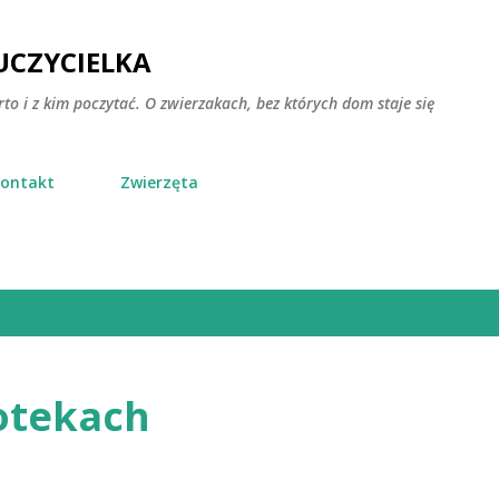
Przejdź do głównej zawartości
CZYCIELKA
rto i z kim poczytać. O zwierzakach, bez których dom staje się
ontakt
Zwierzęta
iotekach