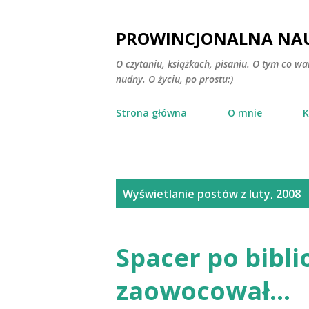
PROWINCJONALNA NAU
O czytaniu, książkach, pisaniu. O tym co wa
nudny. O życiu, po prostu:)
Strona główna
O mnie
K
P
Wyświetlanie postów z luty, 2008
o
s
Spacer po bibl
t
zaowocował...
y