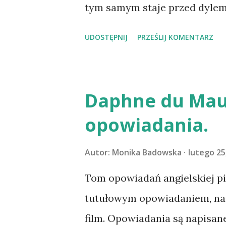
tym samym staje przed dylem
Kanady i tam próbuje odnaleźć
UDOSTĘPNIJ
PRZEŚLIJ KOMENTARZ
zbawienie ludzkości. Bez niej 
głuchnie. Gdy jesteśmy w szko
skończymy. Na studiach wier
Daphne du Mauri
zaczynamy pracować, marzymy
opowiadania.
znów być w szkole, odrabiać l
zakompleksionych nauczyciel
Autor:
Monika Badowska
lutego 25
poczekalni. Tyle, że pociąg ni
Tom opowiadań angielskiej pis
wiedzieć, że w państwie mam 
tutułowym opowiadaniem, na 
ugasi, lekarz wyleczy, a sędz
film. Opowiadania są napisane