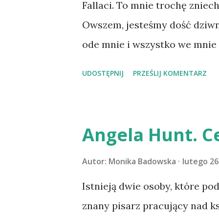
Fallaci. To mnie trochę zniec
leciała po kolei: w parzyste d
Owszem, jesteśmy dość dziwną
nieparzyste dni kolędy, Jemu 
ode mnie i wszystko we mnie za
która była siódma, dlatego ni
ja zachoruję, jeśli ja umrę, um
UDOSTĘPNIJ
PRZEŚLIJ KOMENTARZ
porozumieć się z tobą, ani ty
twojej, zdawałoby się nieogra
twarzy ani mojego wieku, ani
Angela Hunt. C
skąd pochodzę, gdzie się znaj
wyobrazić, nie miałobyś żadn
Autor:
Monika Badowska
lutego 26
biała, czy czarna, młoda czy s
Istnieją dwie osoby, które pod
zastanawiam, czy jesteś już k
znany pisarz pracujący nad k