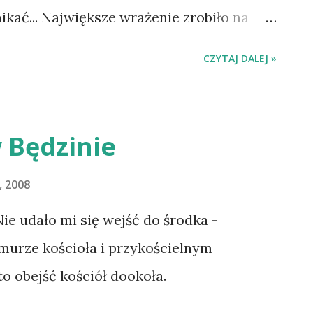
ść kurczowego trzymania toreb...
ikać... Największe wrażenie zrobiło na
e "Stary". Polecam. Bardzo:)
CZYTAJ DALEJ »
 Będzinie
, 2008
ie udało mi się wejść do środka -
 murze kościoła i przykościelnym
o obejść kościół dookoła.