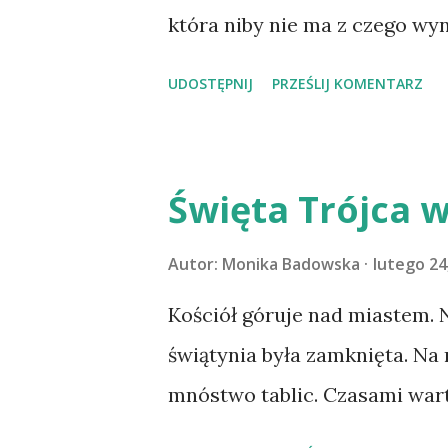
uśmiechniętych ludzi. Mam do
która niby nie ma z czego wyn
mnie opowiadanie zatytułowan
UDOSTĘPNIJ
PRZEŚLIJ KOMENTARZ
Święta Trójca w
Autor:
Monika Badowska
lutego 24
Kościół góruje nad miastem. N
świątynia była zamknięta. Na
mnóstwo tablic. Czasami wart