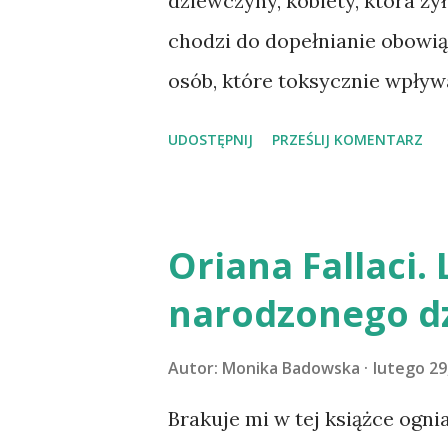
dziewczyny, kobiety, która ży
chodzi do dopełnianie obowi
osób, które toksycznie wpływa
Anieli i jego matka narzucali
UDOSTĘPNIJ
PRZEŚLIJ KOMENTARZ
odmawiając jej jednocześnie 
swoje, nacechowane patologią
jakim Madeyska przedstawia
Oriana Fallaci. 
historię. Warto zerknąć, choć
narodzonego dz
sobie, że On śpiewy lubi, bo 
śpiewa na chwałę Pana Boga, t
Autor:
Monika Badowska
lutego 29
Jakby mocniej. Jakby szlachet
Brakuje mi w tej książce ogni
książeczkę do nabożeństwa i 