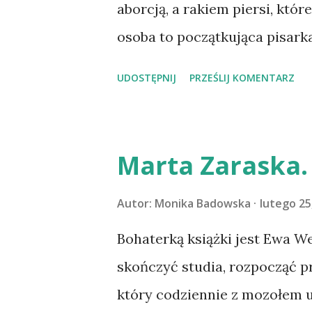
związanych tym samym losem, 
aborcją, a rakiem piersi, któ
dwoje nieznajomych, złączony
osoba to początkująca pisar
mniej, nie było tak dalekimi od
się z materiałami zebranymi 
UDOSTĘPNIJ
PRZEŚLIJ KOMENTARZ
samo zagadnienie, w nieco in
kto i co zyskuje na aborcji?
Marta Zaraska.
Autor:
Monika Badowska
lutego 25
Bohaterką książki jest Ewa We
skończyć studia, rozpocząć p
który codziennie z mozołem uk