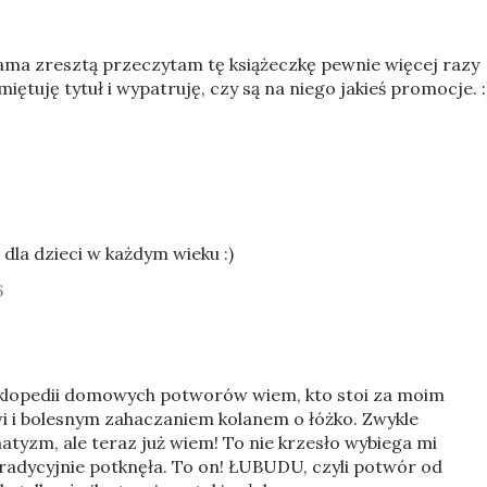
sama zresztą przeczytam tę książeczkę pewnie więcej razy
iętuję tytuł i wypatruję, czy są na niego jakieś promocje. :
dla dzieci w każdym wieku :)
6
yklopedii domowych potworów wiem, kto stoi za moim
wi i bolesnym zahaczaniem kolanem o łóżko. Zwykle
tyzm, ale teraz już wiem! To nie krzesło wybiega mi
tradycyjnie potknęła. To on! ŁUBUDU, czyli potwór od