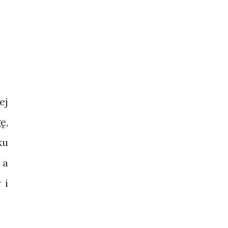
ej
ę,
ku
 a
 i