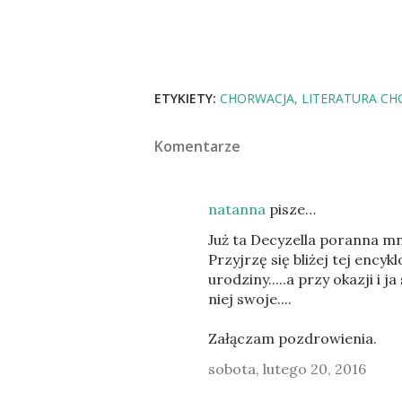
ETYKIETY:
CHORWACJA
LITERATURA C
Komentarze
natanna
pisze…
Już ta Decyzella poranna mni
Przyjrzę się bliżej tej ency
urodziny.....a przy okazji i
niej swoje....
Załączam pozdrowienia.
sobota, lutego 20, 2016