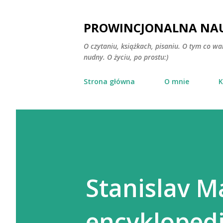
PROWINCJONALNA NAU
O czytaniu, książkach, pisaniu. O tym co wa
nudny. O życiu, po prostu:)
Strona główna
O mnie
K
Stanislav M
encykloped