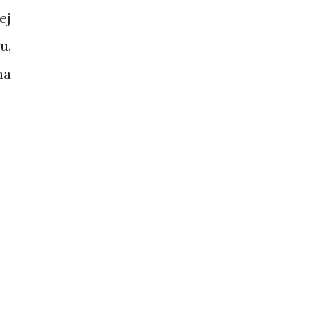
ej
u,
na