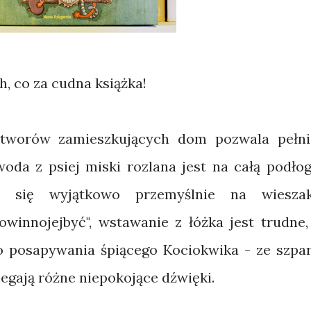
ch, co za cudna książka!
otworów zamieszkujących dom pozwala pełni
da z psiej miski rozlana jest na całą podłog
a się wyjątkowo przemyślnie na wiesza
winnojejbyć", wstawanie z łóżka jest trudne,
 posapywania śpiącego Kociokwika - ze szpar
gają różne niepokojące dźwięki.