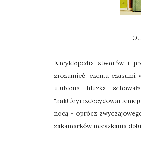
O
Encyklopedia stworów i p
zrozumieć, czemu czasami wo
ulubiona bluzka schował
"naktórymzdecydowanieniepo
nocą - oprócz zwyczajowego
zakamarków mieszkania dobie