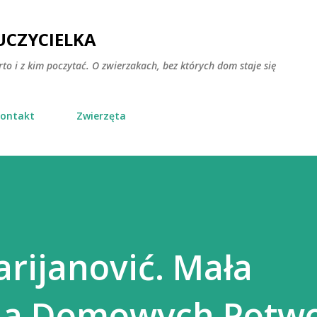
Przejdź do głównej zawartości
CZYCIELKA
rto i z kim poczytać. O zwierzakach, bez których dom staje się
ontakt
Zwierzęta
arijanović. Mała
ia Domowych Potw