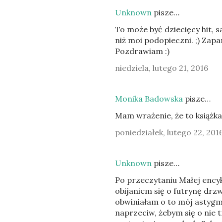
Unknown
pisze…
To może być dziecięcy hit, 
niż moi podopieczni. ;) Zapam
Pozdrawiam :)
niedziela, lutego 21, 2016
Monika Badowska
pisze…
Mam wrażenie, że to książka 
poniedziałek, lutego 22, 201
Unknown
pisze…
Po przeczytaniu Małej enc
obijaniem się o futrynę drz
obwiniałam o to mój astygma
naprzeciw, żebym się o nie 