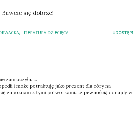
Bawcie się dobrze!
HORWACKA
LITERATURA DZIECIĘCA
UDOSTĘPN
e zauroczyła.....
klopedii i może potraktuję jako prezent dla córy na
 ja się zapoznam z tymi potworkami....z pewnością odnajdę w