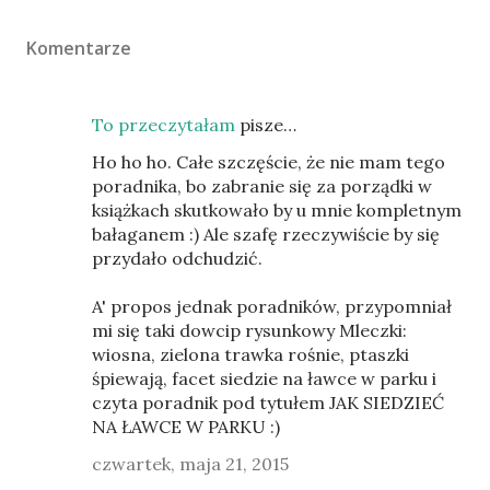
Komentarze
To przeczytałam
pisze…
Ho ho ho. Całe szczęście, że nie mam tego
poradnika, bo zabranie się za porządki w
książkach skutkowało by u mnie kompletnym
bałaganem :) Ale szafę rzeczywiście by się
przydało odchudzić.
A' propos jednak poradników, przypomniał
mi się taki dowcip rysunkowy Mleczki:
wiosna, zielona trawka rośnie, ptaszki
śpiewają, facet siedzie na ławce w parku i
czyta poradnik pod tytułem JAK SIEDZIEĆ
NA ŁAWCE W PARKU :)
czwartek, maja 21, 2015