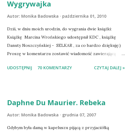
Wygrywajka
Autor:
Monika Badowska
października 01, 2010
Dziś, w dniu moich urodzin, do wygrania dwie książki:
Książkę Marcina Wrońskiego udostępnił KDC , książkę
Danuty Noszczyńskiej - SELKAR , za co bardzo dziękuję:)
Proszę w komentarzu zostawić wiadomość zawierającą
tytuł książki, w losowaniu której chcecie wziąć udział.
UDOSTĘPNIJ
70 KOMENTARZY
CZYTAJ DALEJ »
Losowanie odbędzie się w niedzielę o 8:00. Zapraszam
serdecznie:) * * * WYLOSOWANO :-D Officium Secretum.
Pies Pański. Mogło być gorzej Gratuluję i proszę o kontakt
na m1b1m1m@gmail.com :)
Daphne Du Maurier. Rebeka
Autor:
Monika Badowska
grudnia 07, 2007
Gdybym była damą w kapeluszu pijącą z przyjaciółką