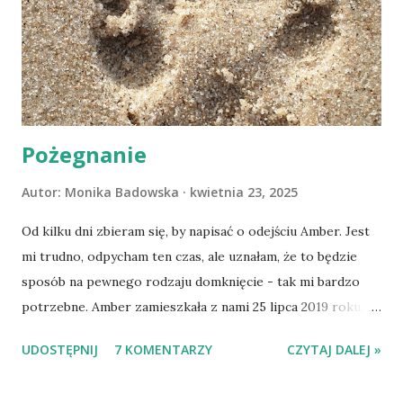
Pożegnanie
Autor:
Monika Badowska
kwietnia 23, 2025
Od kilku dni zbieram się, by napisać o odejściu Amber. Jest
mi trudno, odpycham ten czas, ale uznałam, że to będzie
sposób na pewnego rodzaju domknięcie - tak mi bardzo
potrzebne. Amber zamieszkała z nami 25 lipca 2019 roku.
Wypatrzyłam ją na FB schroniska w Tomaszowie
UDOSTĘPNIJ
7 KOMENTARZY
CZYTAJ DALEJ »
Mazowieckim, pojechaliśmy na wizytę zapoznawczą, a kilka
dni później - już po nią. Ułożona w bagażniku na wygodnym