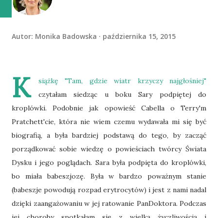
Autor:
Monika Badowska
października 15, 2015
K
siążkę "Tam, gdzie wiatr krzyczy najgłośniej"
czytałam siedząc u boku Sary podpiętej do
kroplówki. Podobnie jak opowieść Cabella o Terry'm
Pratchett'cie, która nie wiem czemu wydawała mi się być
biografią, a była bardziej podstawą do tego, by zacząć
porządkować sobie wiedzę o powieściach twórcy Świata
Dysku i jego poglądach. Sara była podpięta do kroplówki,
bo miała babeszjozę. Była w bardzo poważnym stanie
(babeszje powodują rozpad erytrocytów) i jest z nami nadal
dzięki zaangażowaniu w jej ratowanie PanDoktora. Podczas
jej choroby spotkałam się z wielką życzliwością i