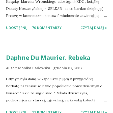
Książkę Marcina Wrońskiego udostępnił KDC , książkę
Danuty Noszczyńskiej - SELKAR , za co bardzo dziękuję:)
Proszę w komentarzu zostawić wiadomość zawierającą
tytuł książki, w losowaniu której chcecie wziąć udział.
UDOSTĘPNIJ
70 KOMENTARZY
CZYTAJ DALEJ »
Losowanie odbędzie się w niedzielę o 8:00. Zapraszam
serdecznie:) * * * WYLOSOWANO :-D Officium Secretum.
Pies Pański. Mogło być gorzej Gratuluję i proszę o kontakt
na m1b1m1m@gmail.com :)
Daphne Du Maurier. Rebeka
Autor:
Monika Badowska
grudnia 07, 2007
Gdybym była damą w kapeluszu pijącą z przyjaciółką
herbatę na tarasie w letnie popołudnie powiedziałabym o
ksiażce: "Jakie to angielskie...". Młoda dziewczyna,
podróżująca ze starszą, zgryźliwą, ciekawską kobietą
dociera do Monte Carlo, gdzie poznaje zamożnego Maxima
UDOSTĘPNIJ
12 KOMENTARZY
CZYTAJ DALEJ »