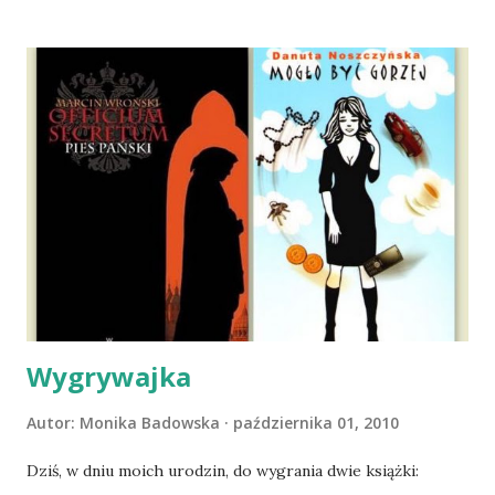
materacu, przeczołgała się na tylne siedzenie i ułożyła na
moich kolanach. Tak dojechaliśmy do domu. O początkach
wspólnego życia przeczytacie TUTAJ i TUTAJ . Gdy już
nieco okrzepliśmy w codzienności z psem, a Amber - z
ludźmi i kotami, pojawił się pomysł na wspólny jesienny
wyjazd w Beskid Niski. Zanim to jednak się stało psica miała
atak padaczki, co spowodowało, że wyjazd odwołaliśmy,
wdrożyliśmy leczenie i od nowa zaczęliśmy oswajać z nami i
wspólnym życiem zdezorientowanego chorobą psa. Udało
się ustabilizować zawirowania zdrowotne i wówczas
zaczęliśmy się cieszyć sobą wzajemnie już na 100%.
Dopier...
Wygrywajka
Autor:
Monika Badowska
października 01, 2010
Dziś, w dniu moich urodzin, do wygrania dwie książki: