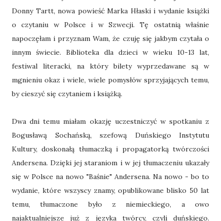
Donny Tartt, nowa powieść Marka Hłaski i wydanie książki
o czytaniu w Polsce i w Szwecji. Tę ostatnią właśnie
napoczęłam i przyznam Wam, że czuję się jakbym czytała o
innym świecie. Biblioteka dla dzieci w wieku 10-13 lat,
festiwal literacki, na który bilety wyprzedawane są w
mgnieniu okaz i wiele, wiele pomysłów sprzyjających temu,
by cieszyć się czytaniem i książką.
Dwa dni temu miałam okazję uczestniczyć w spotkaniu z
Bogusławą Sochańską, szefową Duńskiego Instytutu
Kultury, doskonałą tłumaczką i propagatorką twórczości
Andersena. Dzięki jej staraniom i w jej tłumaczeniu ukazały
się w Polsce na nowo "Baśnie" Andersena. Na nowo - bo to
wydanie, które wszyscy znamy, opublikowane blisko 50 lat
temu, tłumaczone było z niemieckiego, a owo
najaktualniejsze już z języka twórcy, czyli duńskiego.