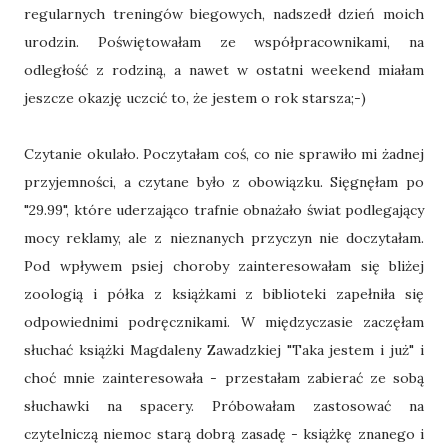
regularnych treningów biegowych, nadszedł dzień moich
urodzin. Poświętowałam ze współpracownikami, na
odległość z rodziną, a nawet w ostatni weekend miałam
jeszcze okazję uczcić to, że jestem o rok starsza;-)
Czytanie okulało. Poczytałam coś, co nie sprawiło mi żadnej
przyjemności, a czytane było z obowiązku. Sięgnęłam po
"29.99", które uderzająco trafnie obnażało świat podlegający
mocy reklamy, ale z nieznanych przyczyn nie doczytałam.
Pod wpływem psiej choroby zainteresowałam się bliżej
zoologią i półka z książkami z biblioteki zapełniła się
odpowiednimi podręcznikami. W międzyczasie zaczęłam
słuchać książki Magdaleny Zawadzkiej "Taka jestem i już" i
choć mnie zainteresowała - przestałam zabierać ze sobą
słuchawki na spacery. Próbowałam zastosować na
czytelniczą niemoc starą dobrą zasadę - książkę znanego i