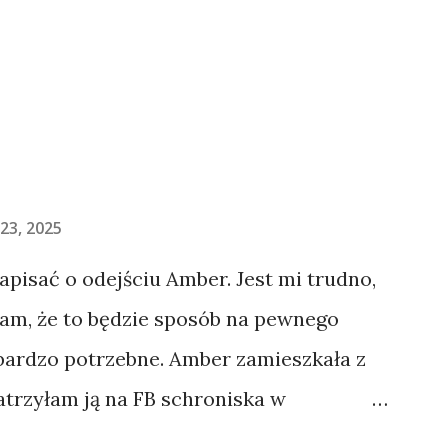
23, 2025
napisać o odejściu Amber. Jest mi trudno,
łam, że to będzie sposób na pewnego
 bardzo potrzebne. Amber zamieszkała z
atrzyłam ją na FB schroniska w
jechaliśmy na wizytę zapoznawczą, a