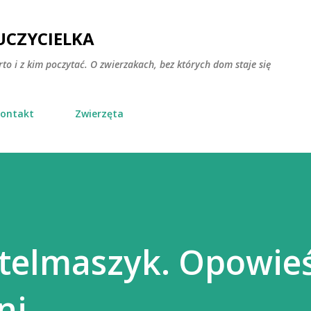
Przejdź do głównej zawartości
CZYCIELKA
rto i z kim poczytać. O zwierzakach, bez których dom staje się
ontakt
Zwierzęta
telmaszyk. Opowieś
ni.