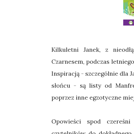
Kilkuletni Janek, z nieod
Czarnesem, podczas letniego
Inspiracją - szczególnie dla 
słońcu - są listy od Manfr
poprzez inne egzotyczne miejs
Opowieści spod czereśni 
czytelników do dokładnego 