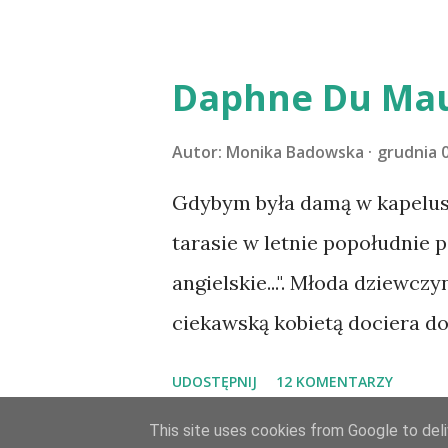
Pański. Mogło być gorzej Grat
m1b1m1m@gmail.com :)
Daphne Du Mau
Autor:
Monika Badowska
grudnia 0
Gdybym była damą w kapeluszu
tarasie w letnie popołudnie p
angielskie...". Młoda dziewczy
ciekawską kobietą dociera d
Maxima de Wintera, właścicie
UDOSTĘPNIJ
12 KOMENTARZY
owdowiałego przed niespełna
This site uses cookies from Google to deliv
Maxim zaczyna opiekować się