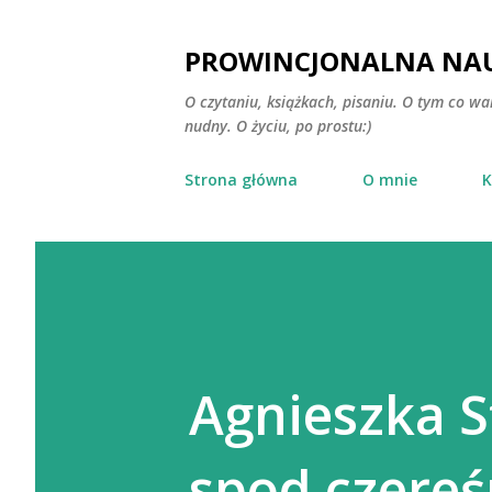
PROWINCJONALNA NAU
O czytaniu, książkach, pisaniu. O tym co wa
nudny. O życiu, po prostu:)
Strona główna
O mnie
K
Agnieszka S
spod czereś