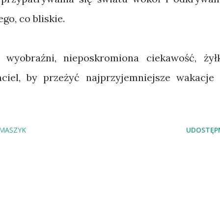
o, co bliskie.
 wyobraźni, nieposkromiona ciekawość, żył
aciel, by przeżyć najprzyjemniejsze wakacje
MASZYK
UDOSTĘPN