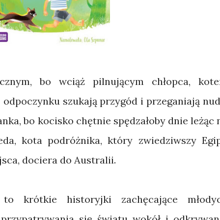
łącznym, bo wciąż pilnującym chłopca, kot
 odpoczynku szukają przygód i przeganiają nud
Janka, bo kocisko chętnie spędzałoby dnie leżąc 
eda, kota podróżnika, który zwiedziwszy Egip
ca, dociera do Australii.
to krótkie historyjki zachęcające młody
przypatrywania się światu wokół i odkrywan