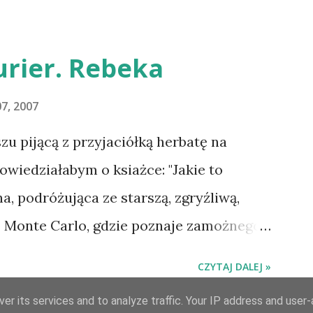
uluję i proszę o kontakt na
rier. Rebeka
7, 2007
 pijącą z przyjaciółką herbatę na
owiedziałabym o ksiażce: "Jakie to
na, podróżująca ze starszą, zgryźliwą,
o Monte Carlo, gdzie poznaje zamożnego
la uroczej posiadłości Manderley,
CZYTAJ DALEJ »
 rokiem. Gdy starsza pani choruje,
er its services and to analyze traffic. Your IP address and user
 dziewczyną, a w dniu, w którym obie