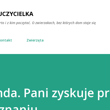
Przejdź do głównej zawartości
CZYCIELKA
rto i z kim poczytać. O zwierzakach, bez których dom staje się
ontakt
Zwierzęta
nda. Pani zyskuje p
znaniu.