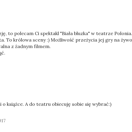
zję, to polecam Ci spektakl "Biała bluzka" w teatrze Polonia
a. To królowa sceny :) Możliwość przeżycia jej gry na żywo
walna z żadnym filmem.
ąć.
 o książce. A do teatru obiecuję sobie się wybrać:)
017