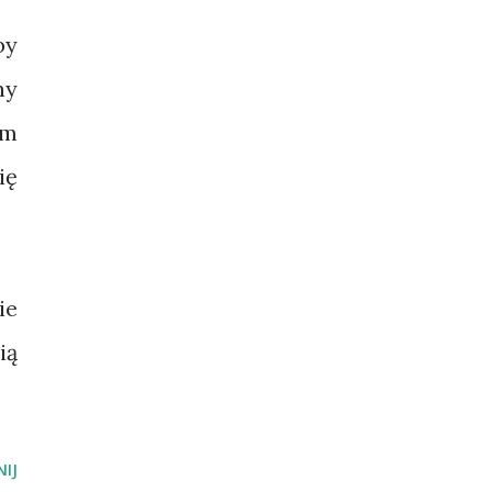
by
ny
ym
ię
ie
ią
IJ