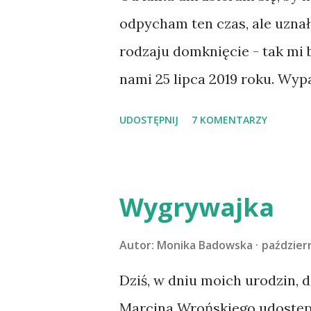
odpycham ten czas, ale uzna
rodzaju domknięcie - tak mi
nami 25 lipca 2019 roku. Wyp
Tomaszowie Mazowieckim, po
UDOSTĘPNIJ
7 KOMENTARZY
kilka dni później - już po n
materacu, przeczołgała się na
kolanach. Tak dojechaliśmy 
Wygrywajka
przeczytacie TUTAJ i TUTAJ 
codzienności z psem, a Amber 
Autor:
Monika Badowska
październ
na wspólny jesienny wyjazd w
Dziś, w dniu moich urodzin, 
psica miała atak padaczki, c
Marcina Wrońskiego udostępn