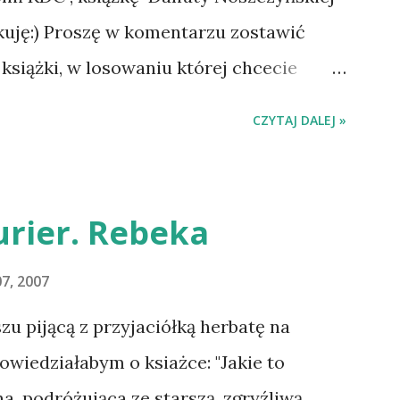
wa zaczęliśmy oswajać z nami i
kuję:) Proszę w komentarzu zostawić
owanego chorobą psa. Udało się
książki, w losowaniu której chcecie
drowotne i wówczas zaczęliśmy się
dzie się w niedzielę o 8:00. Zapraszam
CZYTAJ DALEJ »
 100%. Dopier...
ANO :-D Officium Secretum. Pies
uluję i proszę o kontakt na
rier. Rebeka
7, 2007
 pijącą z przyjaciółką herbatę na
owiedziałabym o ksiażce: "Jakie to
na, podróżująca ze starszą, zgryźliwą,