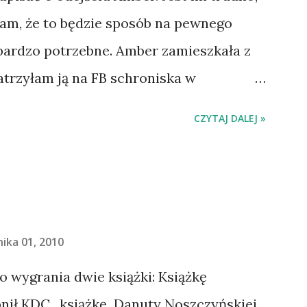
łam, że to będzie sposób na pewnego
 bardzo potrzebne. Amber zamieszkała z
atrzyłam ją na FB schroniska w
jechaliśmy na wizytę zapoznawczą, a
CZYTAJ DALEJ »
ią. Ułożona w bagażniku na wygodnym
 tylne siedzenie i ułożyła na moich
do domu. O początkach wspólnego życia
. Gdy już nieco okrzepliśmy w
- z ludźmi i kotami, pojawił się pomysł
ika 01, 2010
 Beskid Niski. Zanim to jednak się stało
do wygrania dwie książki: Książkę
o spowodowało, że wyjazd odwołaliśmy,
ił KDC , książkę Danuty Noszczyńskiej