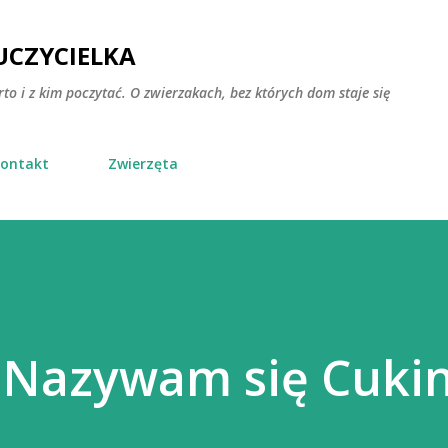
Przejdź do głównej zawartości
CZYCIELKA
rto i z kim poczytać. O zwierzakach, bez których dom staje się
ontakt
Zwierzęta
s. Nazywam się Cukin