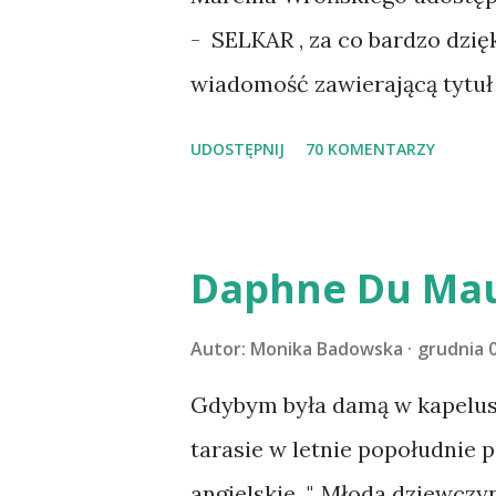
wdrożyliśmy leczenie i od no
- SELKAR , za co bardzo dzię
wspólnym życiem zdezorient
wiadomość zawierającą tytuł 
ustabilizować zawirowania z
wziąć udział. Losowanie odbę
UDOSTĘPNIJ
70 KOMENTARZY
cieszyć sobą wzajemnie już na
serdecznie:) * * * WYLOSOW
Pański. Mogło być gorzej Grat
m1b1m1m@gmail.com :)
Daphne Du Mau
Autor:
Monika Badowska
grudnia 0
Gdybym była damą w kapeluszu
tarasie w letnie popołudnie p
angielskie...". Młoda dziewczy