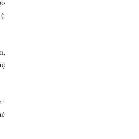
go
(i
m,
ię
 i
uć