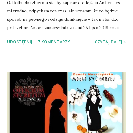
Od kilku dni zbieram się, by napisać o odejściu Amber. Jest
mi trudno, odpycham ten czas, ale uznałam, że to będzie
sposób na pewnego rodzaju domknięcie - tak mi bardzo
potrzebne. Amber zamieszkała z nami 25 lipca 2019 roku.
Wypatrzyłam ją na FB schroniska w Tomaszowie
UDOSTĘPNIJ
7 KOMENTARZY
CZYTAJ DALEJ »
Mazowieckim, pojechaliśmy na wizytę zapoznawczą, a kilka
dni później - już po nią. Ułożona w bagażniku na wygodnym
materacu, przeczołgała się na tylne siedzenie i ułożyła na
moich kolanach. Tak dojechaliśmy do domu. O początkach
wspólnego życia przeczytacie TUTAJ i TUTAJ . Gdy już
nieco okrzepliśmy w codzienności z psem, a Amber - z
ludźmi i kotami, pojawił się pomysł na wspólny jesienny
wyjazd w Beskid Niski. Zanim to jednak się stało psica miała
atak padaczki, co spowodowało, że wyjazd odwołaliśmy,
wdrożyliśmy leczenie i od nowa zaczęliśmy oswajać z nami i
wspólnym życiem zdezorientowanego chorobą psa. Udało