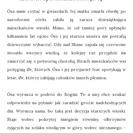
Ósa umie czytać w gwiazdach. Jej matka zmarła chwilę po
narodzeniu córki, zabiła ją zaraza dziesiątkująca
mieszkańców wioski. Mimo, że od tamtej pory upłynęło
kilkanaście lat ojciec Ósy i jej starsza siostra nie potrafią
dziewczynie wybaczyć. Gdy nad Skane zapala się czerwone
śwoatło wszyscy wiedzą, że kolejny raz przyjdzie im
zmierzyć się z potworną chorobą. Strach mieszkańców wsi
potęgują Ør, których Ósa i jej przyjaciel Ivar spotykają w
lesie, Ør, którzy zabijają członków innych plemion.
Ósa wyrusza w podróż do Bogini. To u niej chce szukać
odpowiedzi na pytanie jak zaradzić grozie nadchodzących
dni. Wyrusza sama, bo taka jest decyzja starszych wioski.
Staje wobec pokrytej śniegiem równiny, olbrzymów
żyjących na szlaku wiodącym w góry, wobec nieznanego -