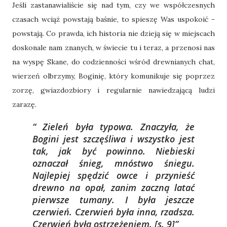
Jeśli zastanawialiście się nad tym, czy we współczesnych
czasach wciąż powstają baśnie, to spieszę Was uspokoić -
powstają. Co prawda, ich historia nie dzieją się w miejscach
doskonale nam znanych, w świecie tu i teraz, a przenosi nas
na wyspę Skane, do codzienności wśród drewnianych chat,
wierzeń olbrzymy, Boginię, który komunikuje się poprzez
zorzę, gwiazdozbiory i regularnie nawiedzającą ludzi
zarazę.
Zieleń była typowa. Znaczyła, że
Bogini jest szczęśliwa i wszystko jest
tak, jak być powinno. Niebieski
oznaczał śnieg, mnóstwo śniegu.
Najlepiej spędzić owce i przynieść
drewno na opał, zanim zaczną latać
pierwsze tumany. I była jeszcze
czerwień. Czerwień była inna, rzadsza.
Czerwień była ostrzeżeniem.
[s. 9]