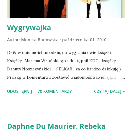
się ustabilizować zawirowania zdrowotne i wówczas
zaczęliśmy się cieszyć sobą wzajemnie już na 100%.
Dopier...
Wygrywajka
Autor:
Monika Badowska
października 01, 2010
Dziś, w dniu moich urodzin, do wygrania dwie książki:
Książkę Marcina Wrońskiego udostępnił KDC , książkę
Danuty Noszczyńskiej - SELKAR , za co bardzo dziękuję:)
Proszę w komentarzu zostawić wiadomość zawierającą
tytuł książki, w losowaniu której chcecie wziąć udział.
UDOSTĘPNIJ
70 KOMENTARZY
CZYTAJ DALEJ »
Losowanie odbędzie się w niedzielę o 8:00. Zapraszam
serdecznie:) * * * WYLOSOWANO :-D Officium Secretum.
Pies Pański. Mogło być gorzej Gratuluję i proszę o kontakt
na m1b1m1m@gmail.com :)
Daphne Du Maurier. Rebeka