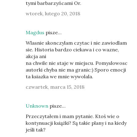
tymi barbarzyńcami Or.
wtorek, lutego 20, 2018
Magdus
pisze…
Wlasnie skonczylam czytac i nie zawiodlam
sie. Historia bardzo ciekawa i co wazne,
akcja ani
na chwile nie staje w miejscu. Pomyslowosc
autorki chyba nie ma granic:) Sporo emocji
ta ksiazka we mnie wywolala.
czwartek, marca 15, 2018
Unknown
pisze…
Przeczytałem i mam pytanie. Ktoś wie o
kontynuacji książki? Są takie plany i na kiedy
jeśli tak?