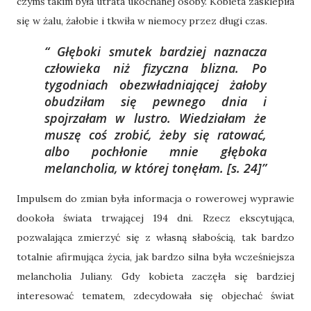
czymś takim była utrata ukochanej osoby. Kobieta zasklepiła
się w żalu, żałobie i tkwiła w niemocy przez długi czas.
Głęboki smutek bardziej naznacza
człowieka niż fizyczna blizna. Po
tygodniach obezwładniającej żałoby
obudziłam się pewnego dnia i
spojrzałam w lustro. Wiedziałam że
muszę coś zrobić, żeby się ratować,
albo pochłonie mnie głęboka
melancholia, w której tonęłam.
[s. 24]
Impulsem do zmian była informacja o rowerowej wyprawie
dookoła świata trwającej 194 dni. Rzecz ekscytująca,
pozwalająca zmierzyć się z własną słabością, tak bardzo
totalnie afirmująca życia, jak bardzo silna była wcześniejsza
melancholia Juliany. Gdy kobieta zaczęła się bardziej
interesować tematem, zdecydowała się objechać świat