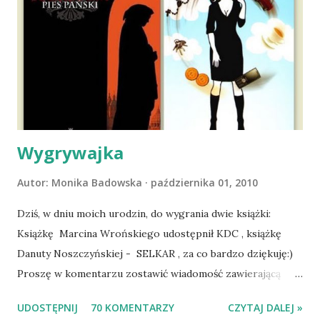
wyjazd w Beskid Niski. Zanim to jednak się stało psica miała
atak padaczki, co spowodowało, że wyjazd odwołaliśmy,
wdrożyliśmy leczenie i od nowa zaczęliśmy oswajać z nami i
wspólnym życiem zdezorientowanego chorobą psa. Udało
się ustabilizować zawirowania zdrowotne i wówczas
zaczęliśmy się cieszyć sobą wzajemnie już na 100%.
Dopier...
Wygrywajka
Autor:
Monika Badowska
października 01, 2010
Dziś, w dniu moich urodzin, do wygrania dwie książki:
Książkę Marcina Wrońskiego udostępnił KDC , książkę
Danuty Noszczyńskiej - SELKAR , za co bardzo dziękuję:)
Proszę w komentarzu zostawić wiadomość zawierającą
tytuł książki, w losowaniu której chcecie wziąć udział.
UDOSTĘPNIJ
70 KOMENTARZY
CZYTAJ DALEJ »
Losowanie odbędzie się w niedzielę o 8:00. Zapraszam