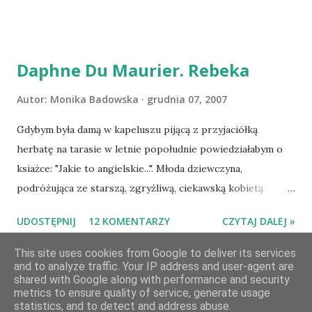
serdecznie:) * * * WYLOSOWANO :-D Officium Secretum.
Pies Pański. Mogło być gorzej Gratuluję i proszę o kontakt
na m1b1m1m@gmail.com :)
Daphne Du Maurier. Rebeka
Autor:
Monika Badowska
grudnia 07, 2007
Gdybym była damą w kapeluszu pijącą z przyjaciółką
herbatę na tarasie w letnie popołudnie powiedziałabym o
ksiażce: "Jakie to angielskie...". Młoda dziewczyna,
podróżująca ze starszą, zgryźliwą, ciekawską kobietą
dociera do Monte Carlo, gdzie poznaje zamożnego Maxima
UDOSTĘPNIJ
12 KOMENTARZY
CZYTAJ DALEJ »
de Wintera, właściciela uroczej posiadłości Manderley,
owdowiałego przed niespełna rokiem. Gdy starsza pani
This site uses cookies from Google to deliver its services
choruje, Maxim zaczyna opiekować się dziewczyną, a w
and to analyze traffic. Your IP address and user-agent are
shared with Google along with performance and security
dniu, w którym obie panie zamierzaja opuścić Monte Carlo,
metrics to ensure quality of service, generate usage
Obsługiwane przez usługę Blogger
prosi ją o rękę. Młoda pani de Winter ma kłopoty z
statistics, and to detect and address abuse.