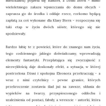
mieszkanek) pojawia się Ramzes, a Dżusi Stern - mimo
wieloletniego zakazu wpuszczania do domu obcych -
zaprasza go do środka i oddaje rzecz, rzekomo będącą
zapłatą za coś wykonane dla Klasy Stern - rozpoczyna się
taki etap w życiu dwóch sióstr, którego się nie
spodziewały.
Bardzo lubię te z powieści, które do znanego nam życia,
tego codziennego jakiego doświadczamy, wprowadzają
elementy fantastyki. Przeplatająca się zwyczajność z
niezwykłością daje doskonały efekt, a sytuacja, w której
postrzelona Dżusi i spokojna Eleonora przekraczają - a
wraz z nimi czytelnicy - pewne granice, których
przekroczenie zostawia ślad już na zawsze, skłania do
wypieków na twarzy, przyspieszonego oddechu i
uzależnienia od postaci, fabuły, a wreszcie - autorki, która