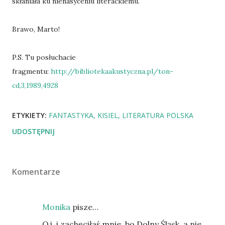
skłaniała ku nienasyceniu literackiemu.
Brawo, Marto!
P.S. Tu posłuchacie
fragmentu:
http://bibliotekaakustyczna.pl/ton-
cd,3,1989,4928
ETYKIETY:
FANTASTYKA
KISIEL
LITERATURA POLSKA
UDOSTĘPNIJ
Komentarze
Monika
pisze…
Oj, i zachęciłaś mnie, bo Dolny Śląsk, a nie