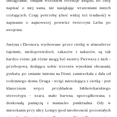
Instagramie, omijam wzrokiem recenzje książki, bo chcę
napisać o niej sama, nie nasiąkając wrażeniami innych
czytających. Czuję potrzebę (choć widzę też trudność) w
napisaniu o najnowszej powieści twórczyni Licha po
swojemu.
Justyna i Eleonora, wychowane przez ciotkę w atmosferze
tajemnic, niedopowiedzeń, zakazów i nakazów, są tak
bardzo różne, jak różne mogą być siostry. Pierwsza z nich -
przebojowa, dodająca sobie wzrostu wysokimi obcasami,
pyskata, po zmianie imienia na Dżusi, zamieszkała z dala od
rodzinnego domu. Druga - wciąż mieszkająca z ciotką - jest
klasycznym wręcz przykładem bibliotekarskiego
stereotypu - szara, mało barwna, uporządkowana, z
doskonałą pamięcią i maniacko punktualna. Gdy w
mieszkaniu przy ulicy Lompy (pod nieobecność pozostałych