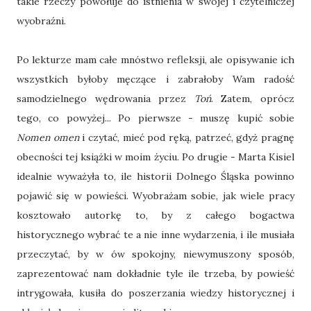
takie rzeczy powołuje do istnienia w swojej i czytelniczej
wyobraźni.
Po lekturze mam całe mnóstwo refleksji, ale opisywanie ich
wszystkich byłoby męczące i zabrałoby Wam radość
samodzielnego wędrowania przez
Toń
. Zatem, oprócz
tego, co powyżej... Po pierwsze - muszę kupić sobie
Nomen omen
i czytać, mieć pod ręką, patrzeć, gdyż pragnę
obecności tej książki w moim życiu. Po drugie - Marta Kisiel
idealnie wyważyła to, ile historii Dolnego Śląska powinno
pojawić się w powieści. Wyobrażam sobie, jak wiele pracy
kosztowało autorkę to, by z całego bogactwa
historycznego wybrać te a nie inne wydarzenia, i ile musiała
przeczytać, by w ów spokojny, niewymuszony sposób,
zaprezentować nam dokładnie tyle ile trzeba, by powieść
intrygowała, kusiła do poszerzania wiedzy historycznej i