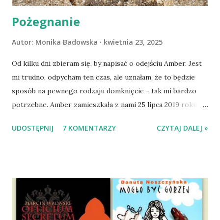
Pożegnanie
Autor:
Monika Badowska
kwietnia 23, 2025
Od kilku dni zbieram się, by napisać o odejściu Amber. Jest
mi trudno, odpycham ten czas, ale uznałam, że to będzie
sposób na pewnego rodzaju domknięcie - tak mi bardzo
potrzebne. Amber zamieszkała z nami 25 lipca 2019 roku.
Wypatrzyłam ją na FB schroniska w Tomaszowie
UDOSTĘPNIJ
7 KOMENTARZY
CZYTAJ DALEJ »
Mazowieckim, pojechaliśmy na wizytę zapoznawczą, a kilka
dni później - już po nią. Ułożona w bagażniku na wygodnym
materacu, przeczołgała się na tylne siedzenie i ułożyła na
moich kolanach. Tak dojechaliśmy do domu. O początkach
wspólnego życia przeczytacie TUTAJ i TUTAJ . Gdy już
nieco okrzepliśmy w codzienności z psem, a Amber - z
ludźmi i kotami, pojawił się pomysł na wspólny jesienny