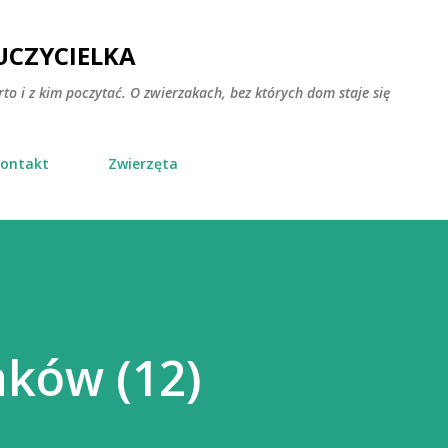
Przejdź do głównej zawartości
CZYCIELKA
rto i z kim poczytać. O zwierzakach, bez których dom staje się
ontakt
Zwierzęta
aków (12)