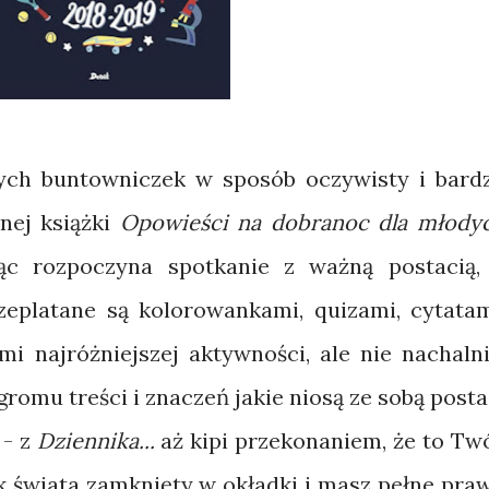
ych buntowniczek w sposób oczywisty i bard
nej książki
Opowieści na dobranoc dla młody
ąc rozpoczyna spotkanie z ważną postacią,
zeplatane są kolorowankami, quizami, cytatam
mi najróżniejszej aktywności, ale nie nachalni
romu treści i znaczeń jakie niosą ze sobą posta
 - z
Dziennika...
aż kipi przekonaniem, że to Twó
 świata zamknięty w okładki i masz pełne pra