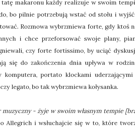
 tatę makaronu każdy realizuje w swoim tempi
do, bo pilnie potrzebują wstać od stołu i wyjść
ektować. Rozmowa wybrzmiewa forte, gdy ktoś n
nnych i chce przeforsować swoje plany, pia
gniewali, czy forte fortissimo, by uciąć dyskusj
ają się do zakończenia dnia upływa w rodzin
y komputera, portato klockami uderzającymi
czy legato, bo tak wybrzmiewa kołysanka.
ór muzyczny - żyje w swoim własnym tempie [br
o Allegrich i wsłuchajcie się w to, które twor