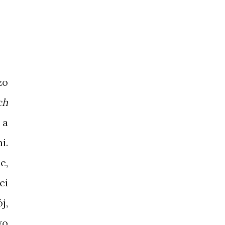
zo
ch
 a
i.
e,
ci
j,
wo