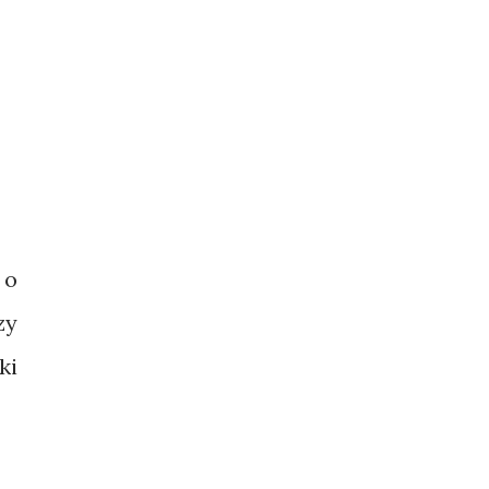
 o
zy
ki