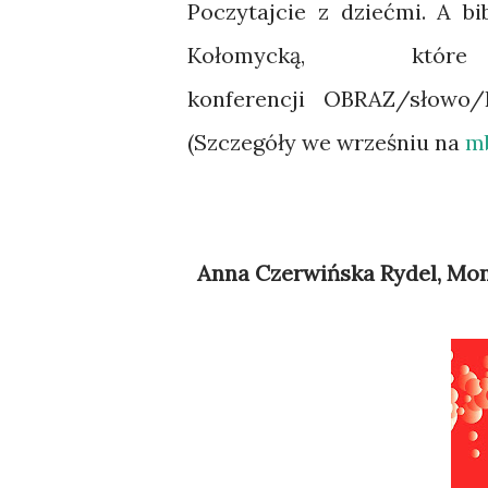
Poczytajcie z dziećmi. A b
Kołomycką, kt
konferencji OBRAZ/słowo/B
(Szczegóły we wrześniu na
mb
Anna Czerwińska Rydel, Mo