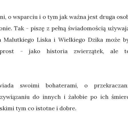
ni, o wsparciu i o tym jak ważna jest druga oso
onie. Tak - piszę z pełną świadomością używaj
ia Malutkiego Liska i Wielkiego Dzika może b
rost - jako historia zwierzątek, ale t
iada swoimi bohaterami, o przekraczan
zywiązaniu do innych i żałobie po ich śmierc
iskimi tym co istotne i dobre.