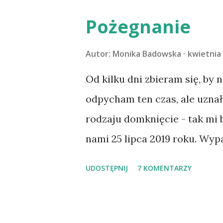
Pożegnanie
Autor:
Monika Badowska
kwietnia 
Od kilku dni zbieram się, by 
odpycham ten czas, ale uzna
rodzaju domknięcie - tak mi
nami 25 lipca 2019 roku. Wyp
Tomaszowie Mazowieckim, po
UDOSTĘPNIJ
7 KOMENTARZY
kilka dni później - już po n
materacu, przeczołgała się na
kolanach. Tak dojechaliśmy 