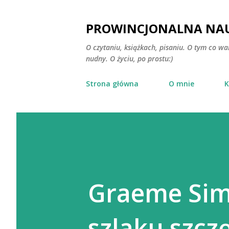
PROWINCJONALNA NAU
O czytaniu, książkach, pisaniu. O tym co wa
nudny. O życiu, po prostu:)
Strona główna
O mnie
K
Graeme Sims
szlaku szczę