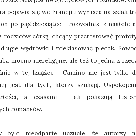
a pojawia się we Francji i wyrusza na szlak tr
 on po pięćdziesiątce - rozwodnik, z nastoletn
a rodziców córką, chcący przetestować protot
długie wędrówki i zdeklasować plecak. Powo
ba mocno niereligijne, ale też to jedna z rzec
nie w tej książce - Camino nie jest tylko d
ej jest dla tych, którzy szukają. Uspokojeni
rtości, a czasami - jak pokazują histor
nych romansów.
y było nieodparte uczucie, że autorzy n