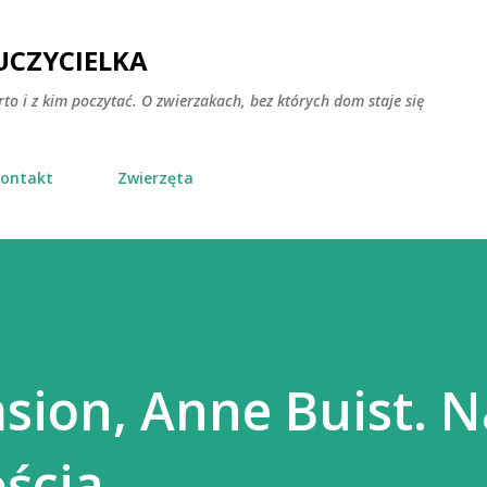
Przejdź do głównej zawartości
CZYCIELKA
rto i z kim poczytać. O zwierzakach, bez których dom staje się
ontakt
Zwierzęta
ion, Anne Buist. N
ścia.