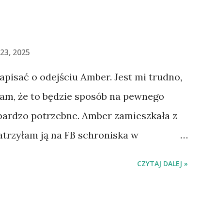
23, 2025
napisać o odejściu Amber. Jest mi trudno,
łam, że to będzie sposób na pewnego
 bardzo potrzebne. Amber zamieszkała z
atrzyłam ją na FB schroniska w
jechaliśmy na wizytę zapoznawczą, a
CZYTAJ DALEJ »
ią. Ułożona w bagażniku na wygodnym
 tylne siedzenie i ułożyła na moich
do domu. O początkach wspólnego życia