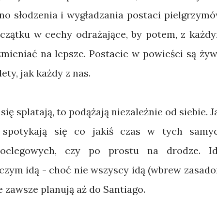
wno słodzenia i wygładzania postaci pielgrzymó
początku w cechy odrażające, by potem, z każd
zmieniać na lepsze. Postacie w powieści są żyw
ety, jak każdy z nas.
się splatają, to podążają niezależnie od siebie. J
 spotykają się co jakiś czas w tych samy
noclegowych, czy po prostu na drodze. Id
z czym idą - choć nie wszyscy idą (wbrew zasad
e zawsze planują aż do Santiago.