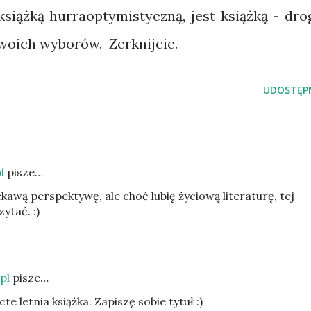
książką hurraoptymistyczną, jest książką - dro
woich wyborów. Zerknijcie.
UDOSTĘPN
l
pisze…
kawą perspektywę, ale choć lubię życiową literaturę, tej
ytać. :)
pl
pisze…
cte letnia książka. Zapiszę sobie tytuł :)