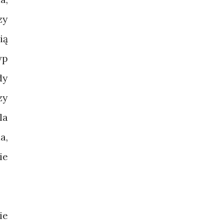
zy
ią
yp
dy
zy
la
a,
ie
ie