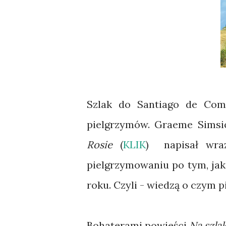
Szlak do Santiago de Com
pielgrzymów. Graeme Sims
Rosie
(
KLIK
) napisał wra
pielgrzymowaniu po tym, jak
roku. Czyli - wiedzą o czym p
Bohaterami powieści
Na szla