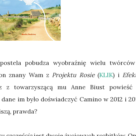
postela pobudza wyobraźnię wielu twórców
ion znany Wam z
Projektu Rosie
(
KLIK
) i
Efek
z z towarzyszącą mu Anne Biust powieść
 dane im było doświadczyć Camino w 2012 i 20
iszą, prawda?
ku szczęścia
jest dwoje życiowych rozbitków. On