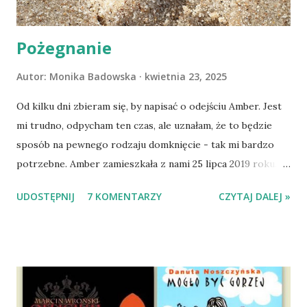
Pożegnanie
Autor:
Monika Badowska
kwietnia 23, 2025
Od kilku dni zbieram się, by napisać o odejściu Amber. Jest
mi trudno, odpycham ten czas, ale uznałam, że to będzie
sposób na pewnego rodzaju domknięcie - tak mi bardzo
potrzebne. Amber zamieszkała z nami 25 lipca 2019 roku.
Wypatrzyłam ją na FB schroniska w Tomaszowie
UDOSTĘPNIJ
7 KOMENTARZY
CZYTAJ DALEJ »
Mazowieckim, pojechaliśmy na wizytę zapoznawczą, a kilka
dni później - już po nią. Ułożona w bagażniku na wygodnym
materacu, przeczołgała się na tylne siedzenie i ułożyła na
moich kolanach. Tak dojechaliśmy do domu. O początkach
wspólnego życia przeczytacie TUTAJ i TUTAJ . Gdy już
nieco okrzepliśmy w codzienności z psem, a Amber - z