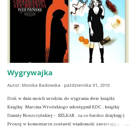
ludźmi i kotami, pojawił się pomysł na wspólny jesienny
wyjazd w Beskid Niski. Zanim to jednak się stało psica miała
atak padaczki, co spowodowało, że wyjazd odwołaliśmy,
wdrożyliśmy leczenie i od nowa zaczęliśmy oswajać z nami i
wspólnym życiem zdezorientowanego chorobą psa. Udało
się ustabilizować zawirowania zdrowotne i wówczas
zaczęliśmy się cieszyć sobą wzajemnie już na 100%.
Dopier...
Wygrywajka
Autor:
Monika Badowska
października 01, 2010
Dziś, w dniu moich urodzin, do wygrania dwie książki:
Książkę Marcina Wrońskiego udostępnił KDC , książkę
Danuty Noszczyńskiej - SELKAR , za co bardzo dziękuję:)
Proszę w komentarzu zostawić wiadomość zawierającą
tytuł książki, w losowaniu której chcecie wziąć udział.