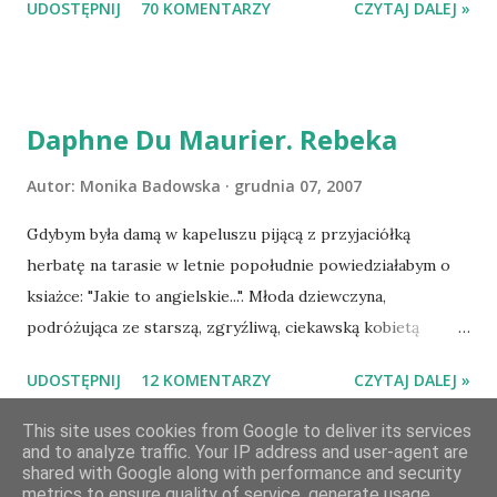
UDOSTĘPNIJ
70 KOMENTARZY
CZYTAJ DALEJ »
Losowanie odbędzie się w niedzielę o 8:00. Zapraszam
serdecznie:) * * * WYLOSOWANO :-D Officium Secretum.
Pies Pański. Mogło być gorzej Gratuluję i proszę o kontakt
na m1b1m1m@gmail.com :)
Daphne Du Maurier. Rebeka
Autor:
Monika Badowska
grudnia 07, 2007
Gdybym była damą w kapeluszu pijącą z przyjaciółką
herbatę na tarasie w letnie popołudnie powiedziałabym o
ksiażce: "Jakie to angielskie...". Młoda dziewczyna,
podróżująca ze starszą, zgryźliwą, ciekawską kobietą
dociera do Monte Carlo, gdzie poznaje zamożnego Maxima
UDOSTĘPNIJ
12 KOMENTARZY
CZYTAJ DALEJ »
de Wintera, właściciela uroczej posiadłości Manderley,
owdowiałego przed niespełna rokiem. Gdy starsza pani
This site uses cookies from Google to deliver its services
and to analyze traffic. Your IP address and user-agent are
choruje, Maxim zaczyna opiekować się dziewczyną, a w
shared with Google along with performance and security
dniu, w którym obie panie zamierzaja opuścić Monte Carlo,
metrics to ensure quality of service, generate usage