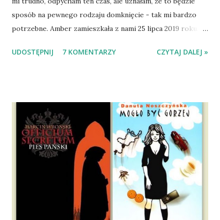
mi trudno, odpycham ten czas, ale uznałam, że to będzie
sposób na pewnego rodzaju domknięcie - tak mi bardzo
potrzebne. Amber zamieszkała z nami 25 lipca 2019 roku.
Wypatrzyłam ją na FB schroniska w Tomaszowie
UDOSTĘPNIJ
7 KOMENTARZY
CZYTAJ DALEJ »
Mazowieckim, pojechaliśmy na wizytę zapoznawczą, a kilka
dni później - już po nią. Ułożona w bagażniku na wygodnym
materacu, przeczołgała się na tylne siedzenie i ułożyła na
moich kolanach. Tak dojechaliśmy do domu. O początkach
wspólnego życia przeczytacie TUTAJ i TUTAJ . Gdy już
nieco okrzepliśmy w codzienności z psem, a Amber - z
ludźmi i kotami, pojawił się pomysł na wspólny jesienny
wyjazd w Beskid Niski. Zanim to jednak się stało psica miała
atak padaczki, co spowodowało, że wyjazd odwołaliśmy,
wdrożyliśmy leczenie i od nowa zaczęliśmy oswajać z nami i
wspólnym życiem zdezorientowanego chorobą psa. Udało
się ustabilizować zawirowania zdrowotne i wówczas