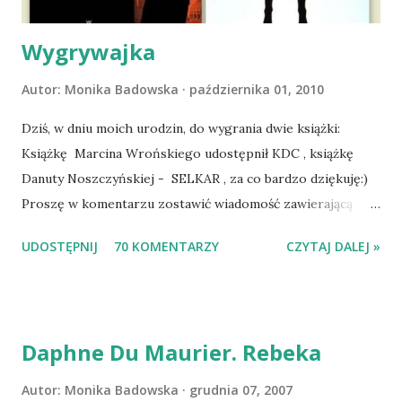
zaczęliśmy się cieszyć sobą wzajemnie już na 100%.
Dopier...
Wygrywajka
Autor:
Monika Badowska
października 01, 2010
Dziś, w dniu moich urodzin, do wygrania dwie książki:
Książkę Marcina Wrońskiego udostępnił KDC , książkę
Danuty Noszczyńskiej - SELKAR , za co bardzo dziękuję:)
Proszę w komentarzu zostawić wiadomość zawierającą
tytuł książki, w losowaniu której chcecie wziąć udział.
UDOSTĘPNIJ
70 KOMENTARZY
CZYTAJ DALEJ »
Losowanie odbędzie się w niedzielę o 8:00. Zapraszam
serdecznie:) * * * WYLOSOWANO :-D Officium Secretum.
Pies Pański. Mogło być gorzej Gratuluję i proszę o kontakt
na m1b1m1m@gmail.com :)
Daphne Du Maurier. Rebeka
Autor:
Monika Badowska
grudnia 07, 2007