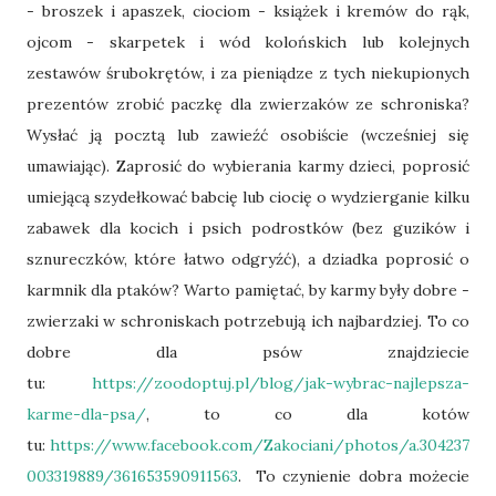
- broszek i apaszek, ciociom - książek i kremów do rąk,
ojcom - skarpetek i wód kolońskich lub kolejnych
zestawów śrubokrętów, i za pieniądze z tych niekupionych
prezentów zrobić paczkę dla zwierzaków ze schroniska?
Wysłać ją pocztą lub zawieźć osobiście (wcześniej się
umawiając). Zaprosić do wybierania karmy dzieci, poprosić
umiejącą szydełkować babcię lub ciocię o wydzierganie kilku
zabawek dla kocich i psich podrostków (bez guzików i
sznureczków, które łatwo odgryźć), a dziadka poprosić o
karmnik dla ptaków? Warto pamiętać, by karmy były dobre -
zwierzaki w schroniskach potrzebują ich najbardziej. To co
dobre dla psów znajdziecie
tu:
https://zoodoptuj.pl/blog/jak-wybrac-najlepsza-
karme-dla-psa/
, to co dla kotów
tu:
https://www.facebook.com/Zakociani/photos/a.304237
003319889/361653590911563
. To czynienie dobra możecie