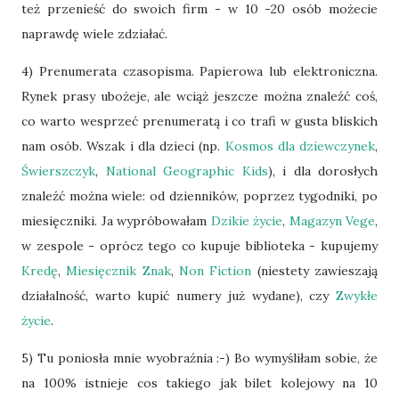
też przenieść do swoich firm - w 10 -20 osób możecie
naprawdę wiele zdziałać.
4) Prenumerata czasopisma. Papierowa lub elektroniczna.
Rynek prasy ubożeje, ale wciąż jeszcze można znaleźć coś,
co warto wesprzeć prenumeratą i co trafi w gusta bliskich
nam osób. Wszak i dla dzieci (np.
Kosmos dla dziewczynek
,
Świerszczyk
,
National Geographic Kids
), i dla dorosłych
znaleźć można wiele: od dzienników, poprzez tygodniki, po
miesięczniki. Ja wypróbowałam
Dzikie życie
,
Magazyn Vege
,
w zespole - oprócz tego co kupuje biblioteka - kupujemy
Kredę
,
Miesięcznik Znak
,
Non Fiction
(niestety zawieszają
działalność, warto kupić numery już wydane), czy
Zwykłe
życie
.
5) Tu poniosła mnie wyobraźnia :-) Bo wymyśliłam sobie, że
na 100% istnieje cos takiego jak bilet kolejowy na 10