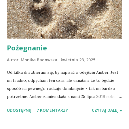
Pożegnanie
Autor:
Monika Badowska
kwietnia 23, 2025
Od kilku dni zbieram się, by napisać o odejściu Amber. Jest
mi trudno, odpycham ten czas, ale uznałam, że to będzie
sposób na pewnego rodzaju domknięcie - tak mi bardzo
potrzebne. Amber zamieszkała z nami 25 lipca 2019 roku.
Wypatrzyłam ją na FB schroniska w Tomaszowie
UDOSTĘPNIJ
7 KOMENTARZY
CZYTAJ DALEJ »
Mazowieckim, pojechaliśmy na wizytę zapoznawczą, a kilka
dni później - już po nią. Ułożona w bagażniku na wygodnym
materacu, przeczołgała się na tylne siedzenie i ułożyła na