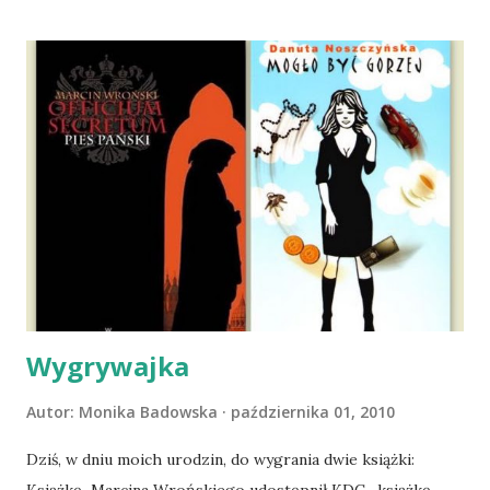
moich kolanach. Tak dojechaliśmy do domu. O początkach
wspólnego życia przeczytacie TUTAJ i TUTAJ . Gdy już
nieco okrzepliśmy w codzienności z psem, a Amber - z
ludźmi i kotami, pojawił się pomysł na wspólny jesienny
wyjazd w Beskid Niski. Zanim to jednak się stało psica miała
atak padaczki, co spowodowało, że wyjazd odwołaliśmy,
wdrożyliśmy leczenie i od nowa zaczęliśmy oswajać z nami i
wspólnym życiem zdezorientowanego chorobą psa. Udało
się ustabilizować zawirowania zdrowotne i wówczas
zaczęliśmy się cieszyć sobą wzajemnie już na 100%.
Dopier...
Wygrywajka
Autor:
Monika Badowska
października 01, 2010
Dziś, w dniu moich urodzin, do wygrania dwie książki: