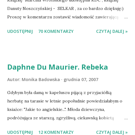
Książkę Marcina Wrońskiego udostępnił KDC , książkę
Danuty Noszczyńskiej - SELKAR , za co bardzo dziękuję:)
Proszę w komentarzu zostawić wiadomość zawierającą
tytuł książki, w losowaniu której chcecie wziąć udział.
UDOSTĘPNIJ
70 KOMENTARZY
CZYTAJ DALEJ »
Losowanie odbędzie się w niedzielę o 8:00. Zapraszam
serdecznie:) * * * WYLOSOWANO :-D Officium Secretum.
Pies Pański. Mogło być gorzej Gratuluję i proszę o kontakt
na m1b1m1m@gmail.com :)
Daphne Du Maurier. Rebeka
Autor:
Monika Badowska
grudnia 07, 2007
Gdybym była damą w kapeluszu pijącą z przyjaciółką
herbatę na tarasie w letnie popołudnie powiedziałabym o
ksiażce: "Jakie to angielskie...". Młoda dziewczyna,
podróżująca ze starszą, zgryźliwą, ciekawską kobietą
dociera do Monte Carlo, gdzie poznaje zamożnego Maxima
UDOSTĘPNIJ
12 KOMENTARZY
CZYTAJ DALEJ »
de Wintera, właściciela uroczej posiadłości Manderley,