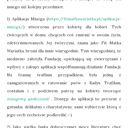
innego niż kolejny przedmiot.
1) Aplikacja Miazga (
https://fitmatkawariatka.pl/aplikacja-
miazga/
) stworzona przez kobietę dla kobiet. Tych
ćwiczących w domu, chcących coś zmienić w swoim życiu,
zdeterminowanych. Jej twórczyni, znana jako Fit Matka
Wariatka, brzmi dla mnie wiarygodnie. Tym wiarygodniej, że
niedawno założyła Fundację opiekującą się zwierzętami i
wpływy z zakupy aplikacji współfinansują działanie Fundacji.
Na Joannę trafiłam przypadkiem, była jedną z
zaangażowanych w ratowanie psów z Radys. Trafiłam,
zostałam i z podziwem patrzę na kobiety tworzące
miazgową społeczność
.
Dostęp do aplikacji to prezent z
gatunku: delikatny i charytatywny; sami wybierzcie którą z
jego cech zechcecie podkreślić :-)
2) Jako wielka fanka dobroczynnej mocy literatury, chcę