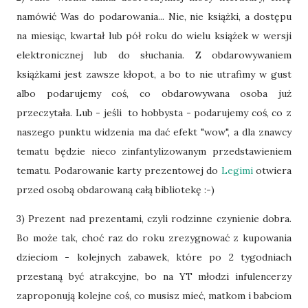
namówić Was do podarowania... Nie, nie książki, a dostępu
na miesiąc, kwartał lub pół roku do wielu książek w wersji
elektronicznej lub do słuchania. Z obdarowywaniem
książkami jest zawsze kłopot, a bo to nie utrafimy w gust
albo podarujemy coś, co obdarowywana osoba już
przeczytała. Lub - jeśli to hobbysta - podarujemy coś, co z
naszego punktu widzenia ma dać efekt "wow", a dla znawcy
tematu będzie nieco zinfantylizowanym przedstawieniem
tematu. Podarowanie karty prezentowej do
Legimi
otwiera
przed osobą obdarowaną całą bibliotekę :-)
3) Prezent nad prezentami, czyli rodzinne czynienie dobra.
Bo może tak, choć raz do roku zrezygnować z kupowania
dzieciom - kolejnych zabawek, które po 2 tygodniach
przestaną być atrakcyjne, bo na YT młodzi infulencerzy
zaproponują kolejne coś, co musisz mieć, matkom i babciom