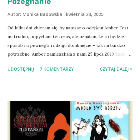
Pożegnanie
Autor:
Monika Badowska
kwietnia 23, 2025
Od kilku dni zbieram się, by napisać o odejściu Amber. Jest
mi trudno, odpycham ten czas, ale uznałam, że to będzie
sposób na pewnego rodzaju domknięcie - tak mi bardzo
potrzebne. Amber zamieszkała z nami 25 lipca 2019 roku.
Wypatrzyłam ją na FB schroniska w Tomaszowie
UDOSTĘPNIJ
7 KOMENTARZY
CZYTAJ DALEJ »
Mazowieckim, pojechaliśmy na wizytę zapoznawczą, a kilka
dni później - już po nią. Ułożona w bagażniku na wygodnym
materacu, przeczołgała się na tylne siedzenie i ułożyła na
moich kolanach. Tak dojechaliśmy do domu. O początkach
wspólnego życia przeczytacie TUTAJ i TUTAJ . Gdy już
nieco okrzepliśmy w codzienności z psem, a Amber - z
ludźmi i kotami, pojawił się pomysł na wspólny jesienny
wyjazd w Beskid Niski. Zanim to jednak się stało psica miała