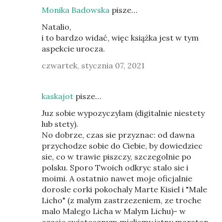
Monika Badowska
pisze…
Natalio,
i to bardzo widać, więc książka jest w tym
aspekcie urocza.
czwartek, stycznia 07, 2021
kaskajot
pisze…
Juz sobie wypozyczylam (digitalnie niestety
lub stety).
No dobrze, czas sie przyznac: od dawna
przychodze sobie do Ciebie, by dowiedziec
sie, co w trawie piszczy, szczegolnie po
polsku. Sporo Twoich odkryc stalo sie i
moimi. A ostatnio nawet moje oficjalnie
dorosle corki pokochaly Marte Kisiel i "Male
Licho" (z malym zastrzezeniem, ze troche
malo Malego Licha w Malym Lichu)- w