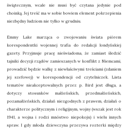
świątecznym, wcale nie musi być czytana jedynie pod
choinką. Jej treść ma w sobie bowiem element pokrzepienia
niezbędny ludziom nie tylko w grudniu.
Emmy Lake marząca o zwojowaniu świata piórem
korespondentki wojennej trafia do redakcji londyńskiej
gazety. Przyjmuje pracę nieświadoma, że zamiast śledzić
tajniki decyzji rządów zamieszanych w konflikt z Niemcami,
prowadzić będzie walkę z niewłaściwymi treściami (zdaniem
jej szefowej) w korespondencji od czytelniczek. Lista
tematów nieakceptowalnych przez p. Bird jest długa, a
dotyczy stosunków małżeńskich, przedmałżeńskich,
pozamałżeńskich, działań niezgodnych z prawem, działań o
charakterze politycznym i religijnym, wojny (wszak jest rok
1941, a wojna i rodzi mnóstwo niepokoju) i wielu innych
spraw. I gdy młoda dziewczyna przezywa rozterki między