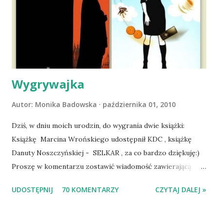
atak padaczki, co spowodowało, że wyjazd odwołaliśmy,
wdrożyliśmy leczenie i od nowa zaczęliśmy oswajać z nami i
wspólnym życiem zdezorientowanego chorobą psa. Udało
się ustabilizować zawirowania zdrowotne i wówczas
zaczęliśmy się cieszyć sobą wzajemnie już na 100%.
Dopier...
Wygrywajka
Autor:
Monika Badowska
października 01, 2010
Dziś, w dniu moich urodzin, do wygrania dwie książki:
Książkę Marcina Wrońskiego udostępnił KDC , książkę
Danuty Noszczyńskiej - SELKAR , za co bardzo dziękuję:)
Proszę w komentarzu zostawić wiadomość zawierającą
tytuł książki, w losowaniu której chcecie wziąć udział.
UDOSTĘPNIJ
70 KOMENTARZY
CZYTAJ DALEJ »
Losowanie odbędzie się w niedzielę o 8:00. Zapraszam
serdecznie:) * * * WYLOSOWANO :-D Officium Secretum.