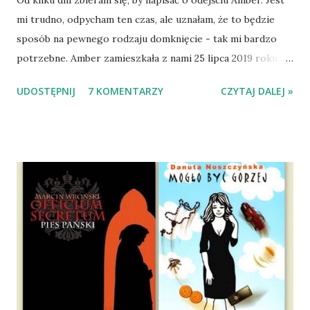
mi trudno, odpycham ten czas, ale uznałam, że to będzie
sposób na pewnego rodzaju domknięcie - tak mi bardzo
potrzebne. Amber zamieszkała z nami 25 lipca 2019 roku.
Wypatrzyłam ją na FB schroniska w Tomaszowie
UDOSTĘPNIJ
7 KOMENTARZY
CZYTAJ DALEJ »
Mazowieckim, pojechaliśmy na wizytę zapoznawczą, a kilka
dni później - już po nią. Ułożona w bagażniku na wygodnym
materacu, przeczołgała się na tylne siedzenie i ułożyła na
moich kolanach. Tak dojechaliśmy do domu. O początkach
wspólnego życia przeczytacie TUTAJ i TUTAJ . Gdy już
nieco okrzepliśmy w codzienności z psem, a Amber - z
ludźmi i kotami, pojawił się pomysł na wspólny jesienny
wyjazd w Beskid Niski. Zanim to jednak się stało psica miała
atak padaczki, co spowodowało, że wyjazd odwołaliśmy,
wdrożyliśmy leczenie i od nowa zaczęliśmy oswajać z nami i
wspólnym życiem zdezorientowanego chorobą psa. Udało
się ustabilizować zawirowania zdrowotne i wówczas