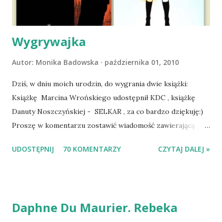
zaczęliśmy się cieszyć sobą wzajemnie już na 100%.
Dopier...
Wygrywajka
Autor:
Monika Badowska
października 01, 2010
Dziś, w dniu moich urodzin, do wygrania dwie książki:
Książkę Marcina Wrońskiego udostępnił KDC , książkę
Danuty Noszczyńskiej - SELKAR , za co bardzo dziękuję:)
Proszę w komentarzu zostawić wiadomość zawierającą
tytuł książki, w losowaniu której chcecie wziąć udział.
UDOSTĘPNIJ
70 KOMENTARZY
CZYTAJ DALEJ »
Losowanie odbędzie się w niedzielę o 8:00. Zapraszam
serdecznie:) * * * WYLOSOWANO :-D Officium Secretum.
Pies Pański. Mogło być gorzej Gratuluję i proszę o kontakt
na m1b1m1m@gmail.com :)
Daphne Du Maurier. Rebeka