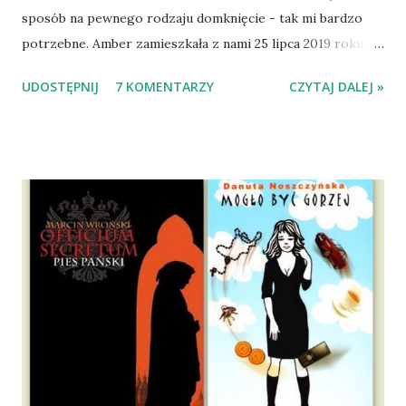
sposób na pewnego rodzaju domknięcie - tak mi bardzo
potrzebne. Amber zamieszkała z nami 25 lipca 2019 roku.
Wypatrzyłam ją na FB schroniska w Tomaszowie
UDOSTĘPNIJ
7 KOMENTARZY
CZYTAJ DALEJ »
Mazowieckim, pojechaliśmy na wizytę zapoznawczą, a kilka
dni później - już po nią. Ułożona w bagażniku na wygodnym
materacu, przeczołgała się na tylne siedzenie i ułożyła na
moich kolanach. Tak dojechaliśmy do domu. O początkach
wspólnego życia przeczytacie TUTAJ i TUTAJ . Gdy już
nieco okrzepliśmy w codzienności z psem, a Amber - z
ludźmi i kotami, pojawił się pomysł na wspólny jesienny
wyjazd w Beskid Niski. Zanim to jednak się stało psica miała
atak padaczki, co spowodowało, że wyjazd odwołaliśmy,
wdrożyliśmy leczenie i od nowa zaczęliśmy oswajać z nami i
wspólnym życiem zdezorientowanego chorobą psa. Udało
się ustabilizować zawirowania zdrowotne i wówczas
zaczęliśmy się cieszyć sobą wzajemnie już na 100%.