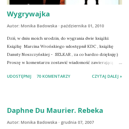
Dopier...
Wygrywajka
Autor:
Monika Badowska
października 01, 2010
Dziś, w dniu moich urodzin, do wygrania dwie książki:
Książkę Marcina Wrońskiego udostępnił KDC , książkę
Danuty Noszczyńskiej - SELKAR , za co bardzo dziękuję:)
Proszę w komentarzu zostawić wiadomość zawierającą
tytuł książki, w losowaniu której chcecie wziąć udział.
UDOSTĘPNIJ
70 KOMENTARZY
CZYTAJ DALEJ »
Losowanie odbędzie się w niedzielę o 8:00. Zapraszam
serdecznie:) * * * WYLOSOWANO :-D Officium Secretum.
Pies Pański. Mogło być gorzej Gratuluję i proszę o kontakt
na m1b1m1m@gmail.com :)
Daphne Du Maurier. Rebeka
Autor:
Monika Badowska
grudnia 07, 2007