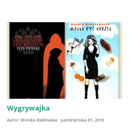
dni później - już po nią. Ułożona w bagażniku na wygodnym
materacu, przeczołgała się na tylne siedzenie i ułożyła na
moich kolanach. Tak dojechaliśmy do domu. O początkach
wspólnego życia przeczytacie TUTAJ i TUTAJ . Gdy już
nieco okrzepliśmy w codzienności z psem, a Amber - z
ludźmi i kotami, pojawił się pomysł na wspólny jesienny
wyjazd w Beskid Niski. Zanim to jednak się stało psica miała
atak padaczki, co spowodowało, że wyjazd odwołaliśmy,
wdrożyliśmy leczenie i od nowa zaczęliśmy oswajać z nami i
wspólnym życiem zdezorientowanego chorobą psa. Udało
się ustabilizować zawirowania zdrowotne i wówczas
zaczęliśmy się cieszyć sobą wzajemnie już na 100%.
Dopier...
Wygrywajka
Autor:
Monika Badowska
października 01, 2010