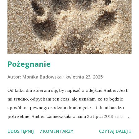
Pożegnanie
Autor:
Monika Badowska
kwietnia 23, 2025
Od kilku dni zbieram się, by napisać o odejściu Amber. Jest
mi trudno, odpycham ten czas, ale uznałam, że to będzie
sposób na pewnego rodzaju domknięcie - tak mi bardzo
potrzebne. Amber zamieszkała z nami 25 lipca 2019 roku.
Wypatrzyłam ją na FB schroniska w Tomaszowie
UDOSTĘPNIJ
7 KOMENTARZY
CZYTAJ DALEJ »
Mazowieckim, pojechaliśmy na wizytę zapoznawczą, a kilka