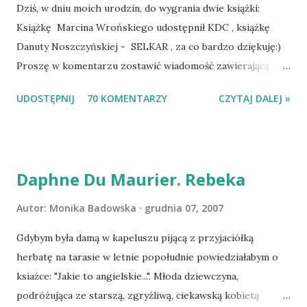
Dziś, w dniu moich urodzin, do wygrania dwie książki:
Książkę Marcina Wrońskiego udostępnił KDC , książkę
Danuty Noszczyńskiej - SELKAR , za co bardzo dziękuję:)
Proszę w komentarzu zostawić wiadomość zawierającą
tytuł książki, w losowaniu której chcecie wziąć udział.
UDOSTĘPNIJ
70 KOMENTARZY
CZYTAJ DALEJ »
Losowanie odbędzie się w niedzielę o 8:00. Zapraszam
serdecznie:) * * * WYLOSOWANO :-D Officium Secretum.
Pies Pański. Mogło być gorzej Gratuluję i proszę o kontakt
na m1b1m1m@gmail.com :)
Daphne Du Maurier. Rebeka
Autor:
Monika Badowska
grudnia 07, 2007
Gdybym była damą w kapeluszu pijącą z przyjaciółką
herbatę na tarasie w letnie popołudnie powiedziałabym o
ksiażce: "Jakie to angielskie...". Młoda dziewczyna,
podróżująca ze starszą, zgryźliwą, ciekawską kobietą