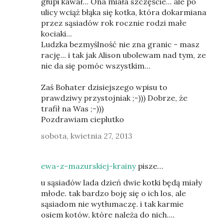
głupi kawał... Ona miała szczęście... ale po
ulicy wciąż błąka się kotka, która dokarmiana
przez sąsiadów rok rocznie rodzi małe
kociaki...
Ludzka bezmyślność nie zna granic - masz
rację... i tak jak Alison ubolewam nad tym, ze
nie da się pomóc wszystkim...
Zaś Bohater dzisiejszego wpisu to
prawdziwy przystojniak ;-))) Dobrze, że
trafił na Was ;-)))
Pozdrawiam cieplutko
sobota, kwietnia 27, 2013
ewa-z-mazurskiej-krainy
pisze…
u sąsiadów lada dzień dwie kotki będą miały
młode. tak bardzo boję się o ich los, ale
sąsiadom nie wytłumaczę. i tak karmie
osiem kotów, które należą do nich....