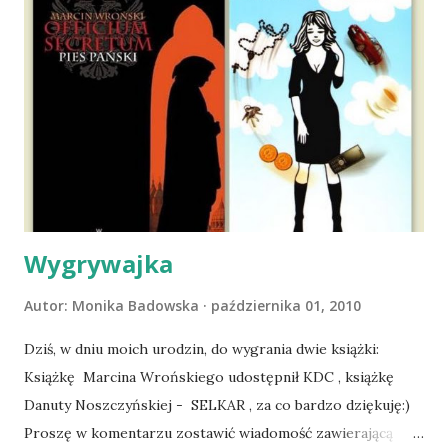
nieco okrzepliśmy w codzienności z psem, a Amber - z
ludźmi i kotami, pojawił się pomysł na wspólny jesienny
wyjazd w Beskid Niski. Zanim to jednak się stało psica miała
atak padaczki, co spowodowało, że wyjazd odwołaliśmy,
wdrożyliśmy leczenie i od nowa zaczęliśmy oswajać z nami i
wspólnym życiem zdezorientowanego chorobą psa. Udało
się ustabilizować zawirowania zdrowotne i wówczas
zaczęliśmy się cieszyć sobą wzajemnie już na 100%.
Dopier...
Wygrywajka
Autor:
Monika Badowska
października 01, 2010
Dziś, w dniu moich urodzin, do wygrania dwie książki:
Książkę Marcina Wrońskiego udostępnił KDC , książkę
Danuty Noszczyńskiej - SELKAR , za co bardzo dziękuję:)
Proszę w komentarzu zostawić wiadomość zawierającą