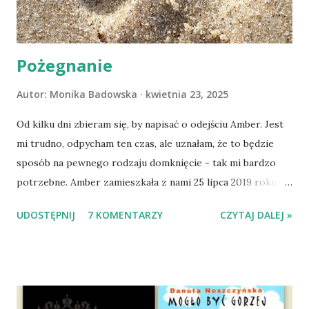
Pożegnanie
Autor:
Monika Badowska
kwietnia 23, 2025
Od kilku dni zbieram się, by napisać o odejściu Amber. Jest
mi trudno, odpycham ten czas, ale uznałam, że to będzie
sposób na pewnego rodzaju domknięcie - tak mi bardzo
potrzebne. Amber zamieszkała z nami 25 lipca 2019 roku.
Wypatrzyłam ją na FB schroniska w Tomaszowie
UDOSTĘPNIJ
7 KOMENTARZY
CZYTAJ DALEJ »
Mazowieckim, pojechaliśmy na wizytę zapoznawczą, a kilka
dni później - już po nią. Ułożona w bagażniku na wygodnym
materacu, przeczołgała się na tylne siedzenie i ułożyła na
moich kolanach. Tak dojechaliśmy do domu. O początkach
wspólnego życia przeczytacie TUTAJ i TUTAJ . Gdy już