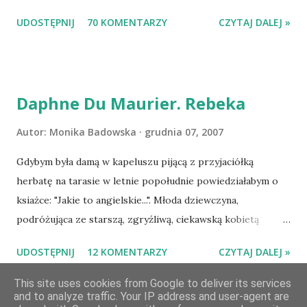
tytuł książki, w losowaniu której chcecie wziąć udział.
UDOSTĘPNIJ
70 KOMENTARZY
CZYTAJ DALEJ »
Losowanie odbędzie się w niedzielę o 8:00. Zapraszam
serdecznie:) * * * WYLOSOWANO :-D Officium Secretum.
Pies Pański. Mogło być gorzej Gratuluję i proszę o kontakt
na m1b1m1m@gmail.com :)
Daphne Du Maurier. Rebeka
Autor:
Monika Badowska
grudnia 07, 2007
Gdybym była damą w kapeluszu pijącą z przyjaciółką
herbatę na tarasie w letnie popołudnie powiedziałabym o
ksiażce: "Jakie to angielskie...". Młoda dziewczyna,
podróżująca ze starszą, zgryźliwą, ciekawską kobietą
dociera do Monte Carlo, gdzie poznaje zamożnego Maxima
UDOSTĘPNIJ
12 KOMENTARZY
CZYTAJ DALEJ »
de Wintera, właściciela uroczej posiadłości Manderley,
owdowiałego przed niespełna rokiem. Gdy starsza pani
This site uses cookies from Google to deliver its services
choruje, Maxim zaczyna opiekować się dziewczyną, a w
and to analyze traffic. Your IP address and user-agent are