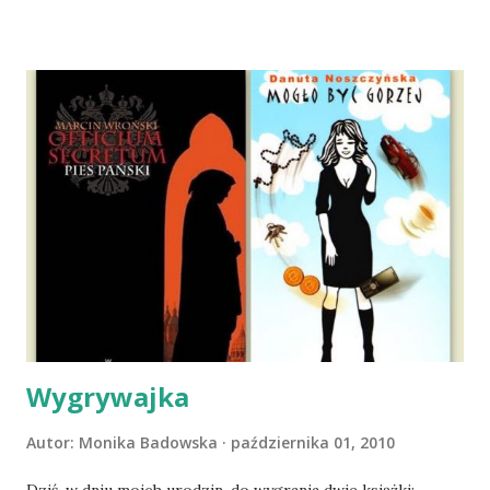
materacu, przeczołgała się na tylne siedzenie i ułożyła na
moich kolanach. Tak dojechaliśmy do domu. O początkach
wspólnego życia przeczytacie TUTAJ i TUTAJ . Gdy już
nieco okrzepliśmy w codzienności z psem, a Amber - z
ludźmi i kotami, pojawił się pomysł na wspólny jesienny
wyjazd w Beskid Niski. Zanim to jednak się stało psica miała
atak padaczki, co spowodowało, że wyjazd odwołaliśmy,
wdrożyliśmy leczenie i od nowa zaczęliśmy oswajać z nami i
wspólnym życiem zdezorientowanego chorobą psa. Udało
się ustabilizować zawirowania zdrowotne i wówczas
zaczęliśmy się cieszyć sobą wzajemnie już na 100%.
Dopier...
Wygrywajka
Autor:
Monika Badowska
października 01, 2010
Dziś, w dniu moich urodzin, do wygrania dwie książki: