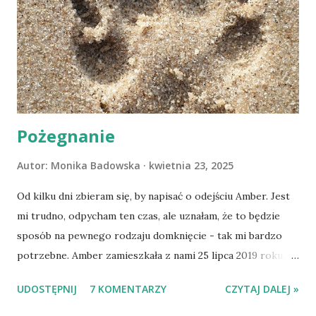
Pożegnanie
Autor:
Monika Badowska
kwietnia 23, 2025
Od kilku dni zbieram się, by napisać o odejściu Amber. Jest
mi trudno, odpycham ten czas, ale uznałam, że to będzie
sposób na pewnego rodzaju domknięcie - tak mi bardzo
potrzebne. Amber zamieszkała z nami 25 lipca 2019 roku.
Wypatrzyłam ją na FB schroniska w Tomaszowie
UDOSTĘPNIJ
7 KOMENTARZY
CZYTAJ DALEJ »
Mazowieckim, pojechaliśmy na wizytę zapoznawczą, a kilka
dni później - już po nią. Ułożona w bagażniku na wygodnym