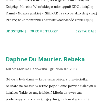
Książkę Marcina Wrońskiego udostępnił KDC , książkę
Danuty Noszczyńskiej - SELKAR , za co bardzo dziękuję:)
Proszę w komentarzu zostawić wiadomość zawierającą
tytuł książki, w losowaniu której chcecie wziąć udział.
UDOSTĘPNIJ
70 KOMENTARZY
CZYTAJ DALEJ »
Losowanie odbędzie się w niedzielę o 8:00. Zapraszam
serdecznie:) * * * WYLOSOWANO :-D Officium Secretum.
Pies Pański. Mogło być gorzej Gratuluję i proszę o kontakt
na m1b1m1m@gmail.com :)
Daphne Du Maurier. Rebeka
Autor:
Monika Badowska
grudnia 07, 2007
Gdybym była damą w kapeluszu pijącą z przyjaciółką
herbatę na tarasie w letnie popołudnie powiedziałabym o
ksiażce: "Jakie to angielskie...". Młoda dziewczyna,
podróżująca ze starszą, zgryźliwą, ciekawską kobietą
dociera do Monte Carlo, gdzie poznaje zamożnego Maxima