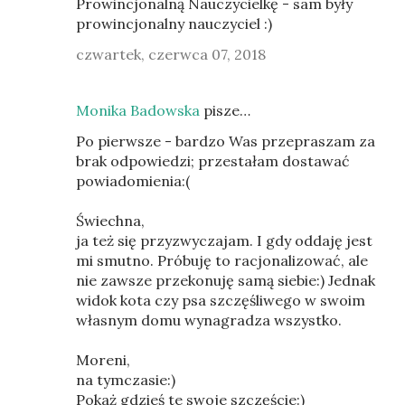
Prowincjonalną Nauczycielkę - sam były
prowincjonalny nauczyciel :)
czwartek, czerwca 07, 2018
Monika Badowska
pisze…
Po pierwsze - bardzo Was przepraszam za
brak odpowiedzi; przestałam dostawać
powiadomienia:(
Świechna,
ja też się przyzwyczajam. I gdy oddaję jest
mi smutno. Próbuję to racjonalizować, ale
nie zawsze przekonuję samą siebie:) Jednak
widok kota czy psa szczęśliwego w swoim
własnym domu wynagradza wszystko.
Moreni,
na tymczasie:)
Pokaż gdzieś te swoje szczęście:)