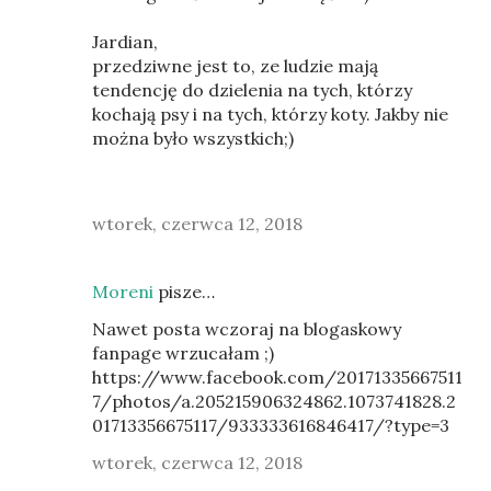
Jardian,
przedziwne jest to, ze ludzie mają
tendencję do dzielenia na tych, którzy
kochają psy i na tych, którzy koty. Jakby nie
można było wszystkich;)
wtorek, czerwca 12, 2018
Moreni
pisze…
Nawet posta wczoraj na blogaskowy
fanpage wrzucałam ;)
https://www.facebook.com/20171335667511
7/photos/a.205215906324862.1073741828.2
01713356675117/933333616846417/?type=3
wtorek, czerwca 12, 2018