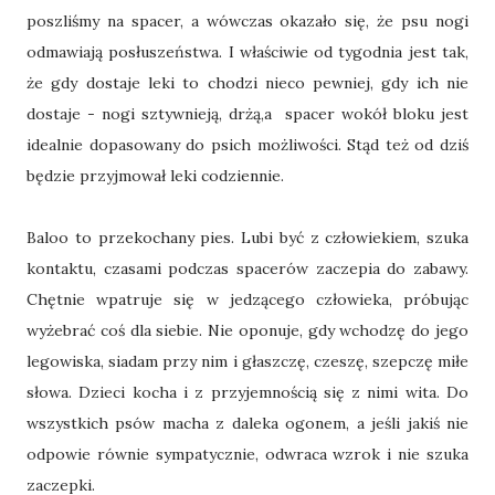
poszliśmy na spacer, a wówczas okazało się, że psu nogi
odmawiają posłuszeństwa. I właściwie od tygodnia jest tak,
że gdy dostaje leki to chodzi nieco pewniej, gdy ich nie
dostaje - nogi sztywnieją, drżą,a spacer wokół bloku jest
idealnie dopasowany do psich możliwości. Stąd też od dziś
będzie przyjmował leki codziennie.
Baloo to przekochany pies. Lubi być z człowiekiem, szuka
kontaktu, czasami podczas spacerów zaczepia do zabawy.
Chętnie wpatruje się w jedzącego człowieka, próbując
wyżebrać coś dla siebie. Nie oponuje, gdy wchodzę do jego
legowiska, siadam przy nim i głaszczę, czeszę, szepczę miłe
słowa. Dzieci kocha i z przyjemnością się z nimi wita. Do
wszystkich psów macha z daleka ogonem, a jeśli jakiś nie
odpowie równie sympatycznie, odwraca wzrok i nie szuka
zaczepki.