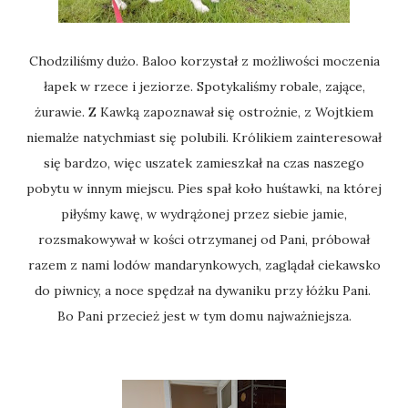
Chodziliśmy dużo. Baloo korzystał z możliwości moczenia
łapek w rzece i jeziorze. Spotykaliśmy robale, zające,
żurawie. Z Kawką zapoznawał się ostrożnie, z Wojtkiem
niemalże natychmiast się polubili. Królikiem zainteresował
się bardzo, więc uszatek zamieszkał na czas naszego
pobytu w innym miejscu. Pies spał koło huśtawki, na której
piłyśmy kawę, w wydrążonej przez siebie jamie,
rozsmakowywał w kości otrzymanej od Pani, próbował
razem z nami lodów mandarynkowych, zaglądał ciekawsko
do piwnicy, a noce spędzał na dywaniku przy łóżku Pani.
Bo Pani przecież jest w tym domu najważniejsza.