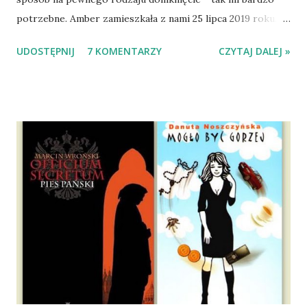
potrzebne. Amber zamieszkała z nami 25 lipca 2019 roku.
Wypatrzyłam ją na FB schroniska w Tomaszowie
UDOSTĘPNIJ
7 KOMENTARZY
CZYTAJ DALEJ »
Mazowieckim, pojechaliśmy na wizytę zapoznawczą, a kilka
dni później - już po nią. Ułożona w bagażniku na wygodnym
materacu, przeczołgała się na tylne siedzenie i ułożyła na
moich kolanach. Tak dojechaliśmy do domu. O początkach
wspólnego życia przeczytacie TUTAJ i TUTAJ . Gdy już
nieco okrzepliśmy w codzienności z psem, a Amber - z
ludźmi i kotami, pojawił się pomysł na wspólny jesienny
wyjazd w Beskid Niski. Zanim to jednak się stało psica miała
atak padaczki, co spowodowało, że wyjazd odwołaliśmy,
wdrożyliśmy leczenie i od nowa zaczęliśmy oswajać z nami i
wspólnym życiem zdezorientowanego chorobą psa. Udało
się ustabilizować zawirowania zdrowotne i wówczas
zaczęliśmy się cieszyć sobą wzajemnie już na 100%.
Dopier...