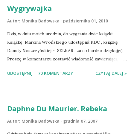
Wygrywajka
Autor:
Monika Badowska
października 01, 2010
Dziś, w dniu moich urodzin, do wygrania dwie książki:
Książkę Marcina Wrońskiego udostępnił KDC , książkę
Danuty Noszczyńskiej - SELKAR , za co bardzo dziękuję:)
Proszę w komentarzu zostawić wiadomość zawierającą
tytuł książki, w losowaniu której chcecie wziąć udział.
UDOSTĘPNIJ
70 KOMENTARZY
CZYTAJ DALEJ »
Losowanie odbędzie się w niedzielę o 8:00. Zapraszam
serdecznie:) * * * WYLOSOWANO :-D Officium Secretum.
Pies Pański. Mogło być gorzej Gratuluję i proszę o kontakt
na m1b1m1m@gmail.com :)
Daphne Du Maurier. Rebeka
Autor:
Monika Badowska
grudnia 07, 2007
Gdybym była damą w kapeluszu pijącą z przyjaciółką