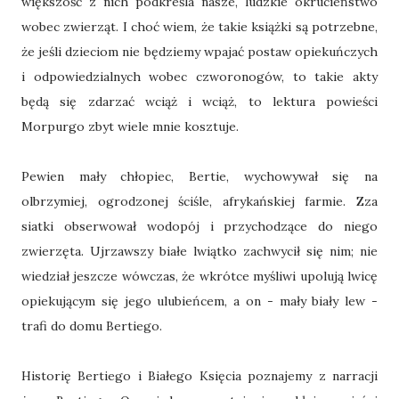
większość z nich podkreśla nasze, ludzkie okrucieństwo
wobec zwierząt. I choć wiem, że takie książki są potrzebne,
że jeśli dzieciom nie będziemy wpajać postaw opiekuńczych
i odpowiedzialnych wobec czworonogów, to takie akty
będą się zdarzać wciąż i wciąż, to lektura powieści
Morpurgo zbyt wiele mnie kosztuje.
Pewien mały chłopiec, Bertie, wychowywał się na
olbrzymiej, ogrodzonej ściśle, afrykańskiej farmie. Zza
siatki obserwował wodopój i przychodzące do niego
zwierzęta. Ujrzawszy białe lwiątko zachwycił się nim; nie
wiedział jeszcze wówczas, że wkrótce myśliwi upolują lwicę
opiekującym się jego ulubieńcem, a on - mały biały lew -
trafi do domu Bertiego.
Historię Bertiego i Białego Księcia poznajemy z narracji