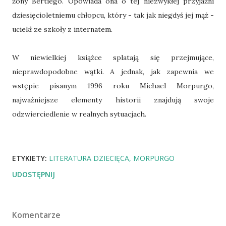
żony Bertiego. Opowiada ona o tej niezwykłej przyjaźni
dziesięcioletniemu chłopcu, który - tak jak niegdyś jej mąż -
uciekł ze szkoły z internatem.
W niewielkiej książce splatają się przejmujące,
nieprawdopodobne wątki. A jednak, jak zapewnia we
wstępie pisanym 1996 roku Michael Morpurgo,
najważniejsze elementy historii znajdują swoje
odzwierciedlenie w realnych sytuacjach.
ETYKIETY:
LITERATURA DZIECIĘCA
MORPURGO
UDOSTĘPNIJ
Komentarze