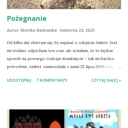
Pożegnanie
Autor:
Monika Badowska
kwietnia 23, 2025
Od kilku dni zbieram się, by napisać o odejściu Amber. Jest
mi trudno, odpycham ten czas, ale uznałam, że to będzie
sposób na pewnego rodzaju domknięcie - tak mi bardzo
potrzebne. Amber zamieszkała z nami 25 lipca 2019 roku.
Wypatrzyłam ją na FB schroniska w Tomaszowie
UDOSTĘPNIJ
7 KOMENTARZY
CZYTAJ DALEJ »
Mazowieckim, pojechaliśmy na wizytę zapoznawczą, a kilka
dni później - już po nią. Ułożona w bagażniku na wygodnym
materacu, przeczołgała się na tylne siedzenie i ułożyła na
moich kolanach. Tak dojechaliśmy do domu. O początkach
wspólnego życia przeczytacie TUTAJ i TUTAJ . Gdy już
nieco okrzepliśmy w codzienności z psem, a Amber - z