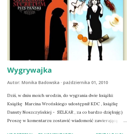
ludźmi i kotami, pojawił się pomysł na wspólny jesienny
wyjazd w Beskid Niski. Zanim to jednak się stało psica miała
atak padaczki, co spowodowało, że wyjazd odwołaliśmy,
wdrożyliśmy leczenie i od nowa zaczęliśmy oswajać z nami i
wspólnym życiem zdezorientowanego chorobą psa. Udało
się ustabilizować zawirowania zdrowotne i wówczas
zaczęliśmy się cieszyć sobą wzajemnie już na 100%.
Dopier...
Wygrywajka
Autor:
Monika Badowska
października 01, 2010
Dziś, w dniu moich urodzin, do wygrania dwie książki:
Książkę Marcina Wrońskiego udostępnił KDC , książkę
Danuty Noszczyńskiej - SELKAR , za co bardzo dziękuję:)
Proszę w komentarzu zostawić wiadomość zawierającą
tytuł książki, w losowaniu której chcecie wziąć udział.