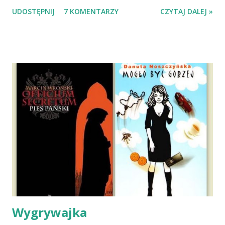
Wypatrzyłam ją na FB schroniska w Tomaszowie
UDOSTĘPNIJ
7 KOMENTARZY
CZYTAJ DALEJ »
Mazowieckim, pojechaliśmy na wizytę zapoznawczą, a kilka
dni później - już po nią. Ułożona w bagażniku na wygodnym
materacu, przeczołgała się na tylne siedzenie i ułożyła na
moich kolanach. Tak dojechaliśmy do domu. O początkach
wspólnego życia przeczytacie TUTAJ i TUTAJ . Gdy już
nieco okrzepliśmy w codzienności z psem, a Amber - z
ludźmi i kotami, pojawił się pomysł na wspólny jesienny
wyjazd w Beskid Niski. Zanim to jednak się stało psica miała
atak padaczki, co spowodowało, że wyjazd odwołaliśmy,
wdrożyliśmy leczenie i od nowa zaczęliśmy oswajać z nami i
wspólnym życiem zdezorientowanego chorobą psa. Udało
się ustabilizować zawirowania zdrowotne i wówczas
zaczęliśmy się cieszyć sobą wzajemnie już na 100%.
Dopier...
Wygrywajka