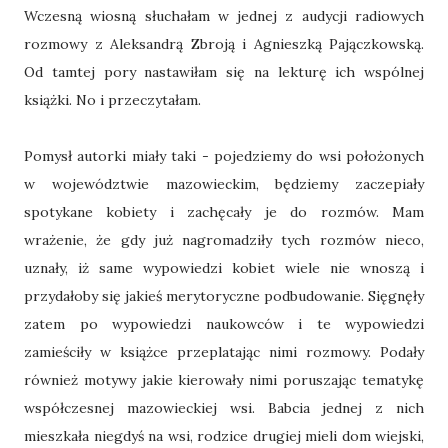
Wczesną wiosną słuchałam w jednej z audycji radiowych
rozmowy z Aleksandrą Zbroją i Agnieszką Pajączkowską.
Od tamtej pory nastawiłam się na lekturę ich wspólnej
książki. No i przeczytałam.
Pomysł autorki miały taki - pojedziemy do wsi położonych
w województwie mazowieckim, będziemy zaczepiały
spotykane kobiety i zachęcały je do rozmów. Mam
wrażenie, że gdy już nagromadziły tych rozmów nieco,
uznały, iż same wypowiedzi kobiet wiele nie wnoszą i
przydałoby się jakieś merytoryczne podbudowanie. Sięgnęły
zatem po wypowiedzi naukowców i te wypowiedzi
zamieściły w książce przeplatając nimi rozmowy. Podały
również motywy jakie kierowały nimi poruszając tematykę
współczesnej mazowieckiej wsi. Babcia jednej z nich
mieszkała niegdyś na wsi, rodzice drugiej mieli dom wiejski,