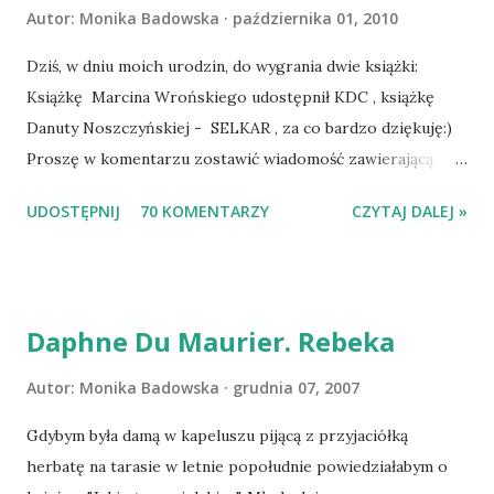
Autor:
Monika Badowska
października 01, 2010
Dziś, w dniu moich urodzin, do wygrania dwie książki:
Książkę Marcina Wrońskiego udostępnił KDC , książkę
Danuty Noszczyńskiej - SELKAR , za co bardzo dziękuję:)
Proszę w komentarzu zostawić wiadomość zawierającą
tytuł książki, w losowaniu której chcecie wziąć udział.
UDOSTĘPNIJ
70 KOMENTARZY
CZYTAJ DALEJ »
Losowanie odbędzie się w niedzielę o 8:00. Zapraszam
serdecznie:) * * * WYLOSOWANO :-D Officium Secretum.
Pies Pański. Mogło być gorzej Gratuluję i proszę o kontakt
na m1b1m1m@gmail.com :)
Daphne Du Maurier. Rebeka
Autor:
Monika Badowska
grudnia 07, 2007
Gdybym była damą w kapeluszu pijącą z przyjaciółką
herbatę na tarasie w letnie popołudnie powiedziałabym o