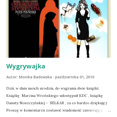
nieco okrzepliśmy w codzienności z psem, a Amber - z
ludźmi i kotami, pojawił się pomysł na wspólny jesienny
wyjazd w Beskid Niski. Zanim to jednak się stało psica miała
atak padaczki, co spowodowało, że wyjazd odwołaliśmy,
wdrożyliśmy leczenie i od nowa zaczęliśmy oswajać z nami i
wspólnym życiem zdezorientowanego chorobą psa. Udało
się ustabilizować zawirowania zdrowotne i wówczas
zaczęliśmy się cieszyć sobą wzajemnie już na 100%.
Dopier...
Wygrywajka
Autor:
Monika Badowska
października 01, 2010
Dziś, w dniu moich urodzin, do wygrania dwie książki:
Książkę Marcina Wrońskiego udostępnił KDC , książkę
Danuty Noszczyńskiej - SELKAR , za co bardzo dziękuję:)
Proszę w komentarzu zostawić wiadomość zawierającą