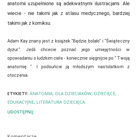
anatomii uzupełnione są adekwatnymi ilustracjami. Ale 
wiecie - nie takimi jak z atlasu medycznego, bardziej 
takimi jak z komiksu. 
Adam Kay znany jest z książek "Będzie bolało" i "Świąteczny 
dyżur". Jeśli chcecie poznać jego umiejętności w 
opowiadaniu o ludzkim ciele - koniecznie sięgnijcie po " Twoją 
anatomię ". I podsuńcie ją młodszym nastolatkom z 
otoczenia. 
ETYKIETY:
ANATOMIA
DLA DZIECIAKÓW
DZIECIĘCE
EDUKACYJNE
LITERATURA DZIECIĘCA
UDOSTĘPNIJ
Komentarze