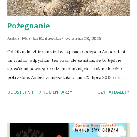
Pożegnanie
Autor:
Monika Badowska
kwietnia 23, 2025
Od kilku dni zbieram się, by napisać o odejściu Amber. Jest
mi trudno, odpycham ten czas, ale uznałam, że to będzie
sposób na pewnego rodzaju domknięcie - tak mi bardzo
potrzebne. Amber zamieszkała z nami 25 lipca 2019 roku.
Wypatrzyłam ją na FB schroniska w Tomaszowie
UDOSTĘPNIJ
7 KOMENTARZY
CZYTAJ DALEJ »
Mazowieckim, pojechaliśmy na wizytę zapoznawczą, a kilka
dni później - już po nią. Ułożona w bagażniku na wygodnym
materacu, przeczołgała się na tylne siedzenie i ułożyła na
moich kolanach. Tak dojechaliśmy do domu. O początkach
wspólnego życia przeczytacie TUTAJ i TUTAJ . Gdy już