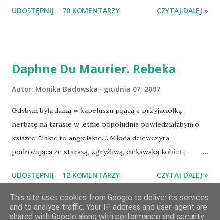
tytuł książki, w losowaniu której chcecie wziąć udział.
UDOSTĘPNIJ
70 KOMENTARZY
CZYTAJ DALEJ »
Losowanie odbędzie się w niedzielę o 8:00. Zapraszam
serdecznie:) * * * WYLOSOWANO :-D Officium Secretum.
Pies Pański. Mogło być gorzej Gratuluję i proszę o kontakt
na m1b1m1m@gmail.com :)
Daphne Du Maurier. Rebeka
Autor:
Monika Badowska
grudnia 07, 2007
Gdybym była damą w kapeluszu pijącą z przyjaciółką
herbatę na tarasie w letnie popołudnie powiedziałabym o
ksiażce: "Jakie to angielskie...". Młoda dziewczyna,
podróżująca ze starszą, zgryźliwą, ciekawską kobietą
dociera do Monte Carlo, gdzie poznaje zamożnego Maxima
UDOSTĘPNIJ
12 KOMENTARZY
CZYTAJ DALEJ »
de Wintera, właściciela uroczej posiadłości Manderley,
owdowiałego przed niespełna rokiem. Gdy starsza pani
This site uses cookies from Google to deliver its services
and to analyze traffic. Your IP address and user-agent are
choruje, Maxim zaczyna opiekować się dziewczyną, a w
shared with Google along with performance and security