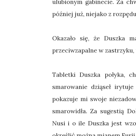
ulubionym gabinecie. Za chw
później już, niejako z rozpęd
Okazało się, że Duszka ma 
przeciwzapalne w zastrzyku,
Tabletki Duszka połyka, c
smarowanie dziąseł irytuj
pokazuje mi swoje niezadowo
smarowidła. Za sugestią Do
Nusi i o ile Duszka jest wz
określić można mianem Furii