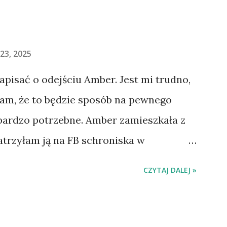
23, 2025
napisać o odejściu Amber. Jest mi trudno,
łam, że to będzie sposób na pewnego
 bardzo potrzebne. Amber zamieszkała z
atrzyłam ją na FB schroniska w
jechaliśmy na wizytę zapoznawczą, a
CZYTAJ DALEJ »
ią. Ułożona w bagażniku na wygodnym
 tylne siedzenie i ułożyła na moich
do domu. O początkach wspólnego życia