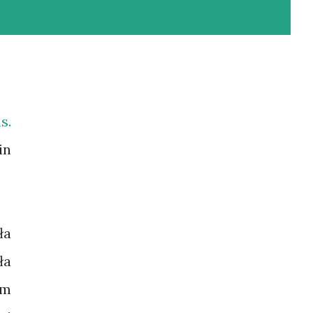
s.
in
ła
ła
ym