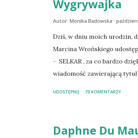
Wygrywajka
przeczytacie TUTAJ i TUTAJ 
codzienności z psem, a Amber 
Autor:
Monika Badowska
październ
na wspólny jesienny wyjazd w
Dziś, w dniu moich urodzin, 
psica miała atak padaczki, c
Marcina Wrońskiego udostępn
wdrożyliśmy leczenie i od no
- SELKAR , za co bardzo dzię
wspólnym życiem zdezorient
wiadomość zawierającą tytuł 
ustabilizować zawirowania z
wziąć udział. Losowanie odbę
UDOSTĘPNIJ
70 KOMENTARZY
cieszyć sobą wzajemnie już na
serdecznie:) * * * WYLOSOW
Pański. Mogło być gorzej Grat
m1b1m1m@gmail.com :)
Daphne Du Mau