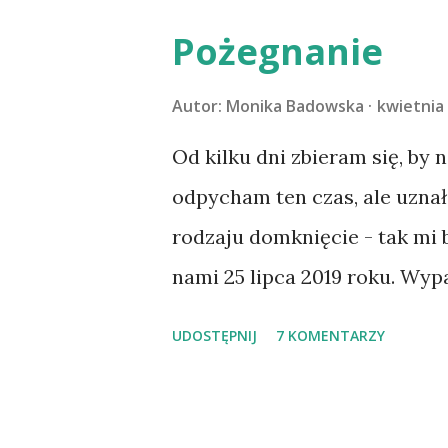
Pożegnanie
Autor:
Monika Badowska
kwietnia 
Od kilku dni zbieram się, by 
odpycham ten czas, ale uzna
rodzaju domknięcie - tak mi
nami 25 lipca 2019 roku. Wyp
Tomaszowie Mazowieckim, po
UDOSTĘPNIJ
7 KOMENTARZY
kilka dni później - już po n
materacu, przeczołgała się na
kolanach. Tak dojechaliśmy 