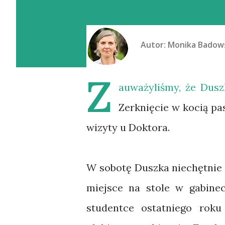
Autor:
Monika Badow
Z
auważyliśmy, że Duszk
Zerknięcie w kocią pa
wizyty u Doktora.
W sobotę Duszka niechętnie z
miejsce na stole w gabinec
studentce ostatniego rok