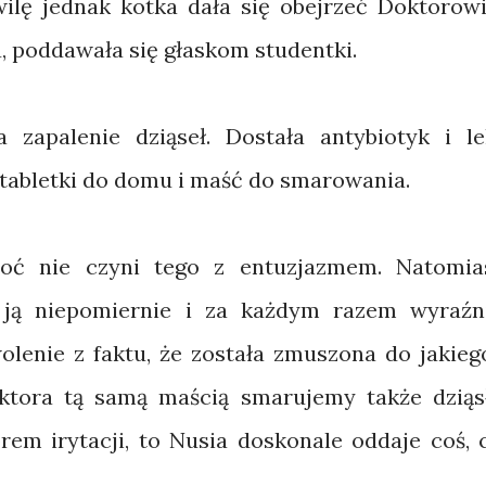
ilę jednak kotka dała się obejrzeć Doktorowi
u, poddawała się głaskom studentki.
zapalenie dziąseł. Dostała antybiotyk i le
 tabletki do domu i maść do smarowania.
hoć nie czyni tego z entuzjazmem. Natomia
e ją niepomiernie i za każdym razem wyraźn
lenie z faktu, że została zmuszona do jakieg
ktora tą samą maścią smarujemy także dziąs
orem irytacji, to Nusia doskonale oddaje coś, 
.