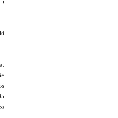
 i
ki
st
ie
oś
ła
co