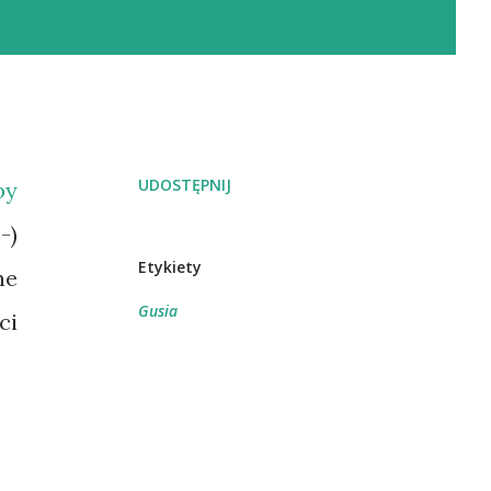
UDOSTĘPNIJ
by
-)
Etykiety
ne
Gusia
ci