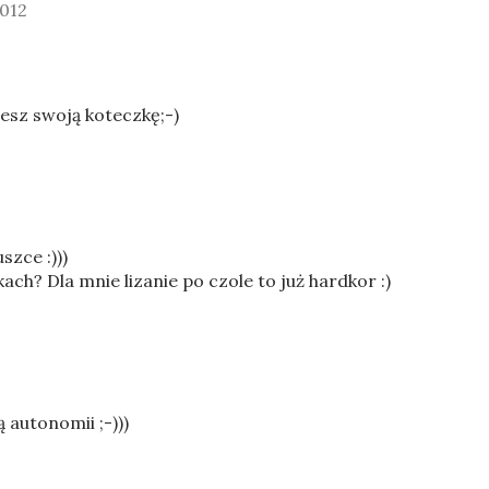
2012
esz swoją koteczkę;-)
szce :)))
kach? Dla mnie lizanie po czole to już hardkor :)
 autonomii ;-)))