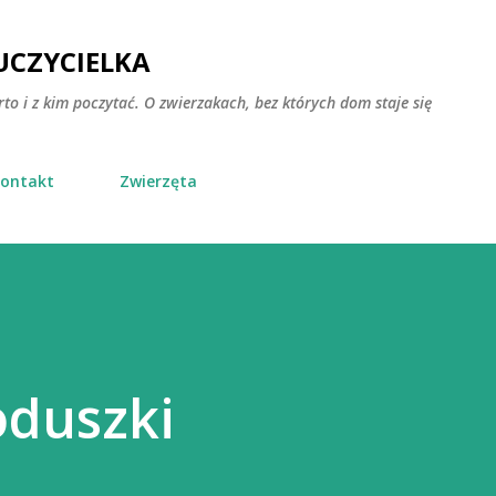
Przejdź do głównej zawartości
CZYCIELKA
rto i z kim poczytać. O zwierzakach, bez których dom staje się
ontakt
Zwierzęta
oduszki