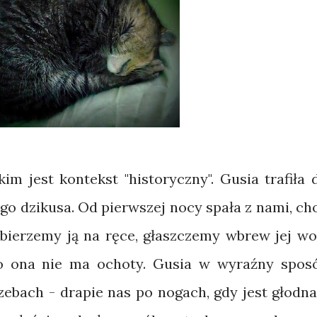
m jest kontekst "historyczny". Gusia trafiła 
ego dzikusa. Od pierwszej nocy spała z nami, ch
 bierzemy ją na ręce, głaszczemy wbrew jej wol
o ona nie ma ochoty. Gusia w wyraźny spos
zebach - drapie nas po nogach, gdy jest głodna