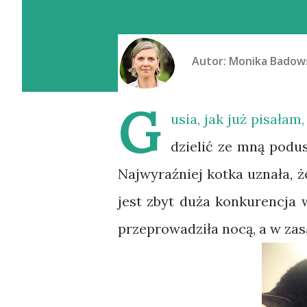
Autor:
Monika Badow
G
usia, jak już pisała
dzielić ze mną podu
Najwyraźniej kotka uznała, ż
jest zbyt duża konkurencja 
przeprowadziła nocą, a w zas