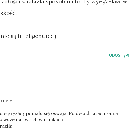
 czułości znalazła sposób na to, by wyegzekwow
iskość.
nie są inteligentne:-)
UDOSTĘPN
rdziej ...
iąco-gryzący pomału się oswaja. Po dwóch latach sama
 zawsze na swoich warunkach.
raziła .