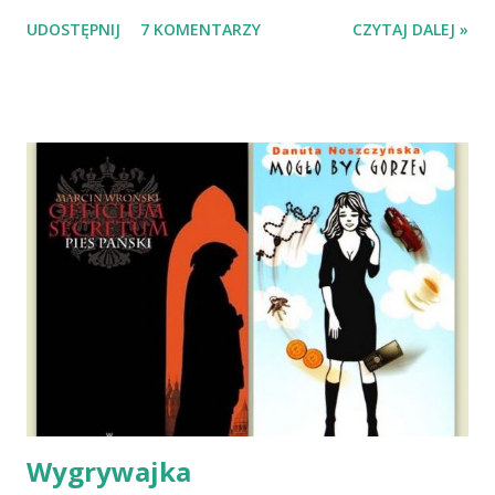
Wypatrzyłam ją na FB schroniska w Tomaszowie
UDOSTĘPNIJ
7 KOMENTARZY
CZYTAJ DALEJ »
Mazowieckim, pojechaliśmy na wizytę zapoznawczą, a kilka
dni później - już po nią. Ułożona w bagażniku na wygodnym
materacu, przeczołgała się na tylne siedzenie i ułożyła na
moich kolanach. Tak dojechaliśmy do domu. O początkach
wspólnego życia przeczytacie TUTAJ i TUTAJ . Gdy już
nieco okrzepliśmy w codzienności z psem, a Amber - z
ludźmi i kotami, pojawił się pomysł na wspólny jesienny
wyjazd w Beskid Niski. Zanim to jednak się stało psica miała
atak padaczki, co spowodowało, że wyjazd odwołaliśmy,
wdrożyliśmy leczenie i od nowa zaczęliśmy oswajać z nami i
wspólnym życiem zdezorientowanego chorobą psa. Udało
się ustabilizować zawirowania zdrowotne i wówczas
zaczęliśmy się cieszyć sobą wzajemnie już na 100%.
Dopier...
Wygrywajka