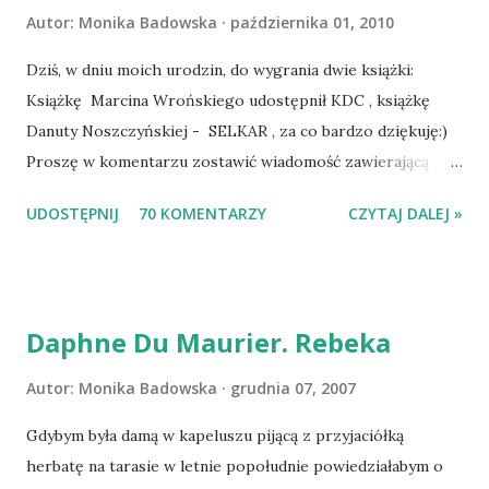
Autor:
Monika Badowska
października 01, 2010
Dziś, w dniu moich urodzin, do wygrania dwie książki:
Książkę Marcina Wrońskiego udostępnił KDC , książkę
Danuty Noszczyńskiej - SELKAR , za co bardzo dziękuję:)
Proszę w komentarzu zostawić wiadomość zawierającą
tytuł książki, w losowaniu której chcecie wziąć udział.
UDOSTĘPNIJ
70 KOMENTARZY
CZYTAJ DALEJ »
Losowanie odbędzie się w niedzielę o 8:00. Zapraszam
serdecznie:) * * * WYLOSOWANO :-D Officium Secretum.
Pies Pański. Mogło być gorzej Gratuluję i proszę o kontakt
na m1b1m1m@gmail.com :)
Daphne Du Maurier. Rebeka
Autor:
Monika Badowska
grudnia 07, 2007
Gdybym była damą w kapeluszu pijącą z przyjaciółką
herbatę na tarasie w letnie popołudnie powiedziałabym o