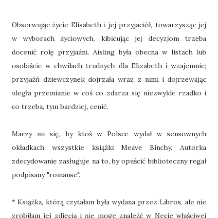
Obserwując życie Elisabeth i jej przyjaciół, towarzysząc jej
w wyborach życiowych, kibicując jej decyzjom trzeba
docenić rolę przyjaźni. Aisling była obecna w listach lub
osobiście w chwilach trudnych dla Elizabeth i wzajemnie;
przyjaźń dziewczynek dojrzała wraz z nimi i dojrzewając
uległa przemianie w coś co zdarza się niezwykle rzadko i
co trzeba, tym bardziej, cenić.
Marzy mi się, by ktoś w Polsce wydał w sensownych
okładkach wszystkie książki Meave Binchy. Autorka
zdecydowanie zasługuje na to, by opuścić biblioteczny regał
podpisany "romanse".
* Książka, którą czytałam była wydana przez Libros, ale nie
zrobiłam jej zdjęcia i nie mogę znaleźć w Necie właściwej