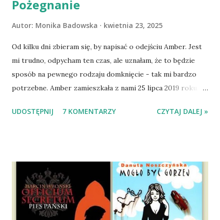
Pożegnanie
Autor:
Monika Badowska
kwietnia 23, 2025
Od kilku dni zbieram się, by napisać o odejściu Amber. Jest
mi trudno, odpycham ten czas, ale uznałam, że to będzie
sposób na pewnego rodzaju domknięcie - tak mi bardzo
potrzebne. Amber zamieszkała z nami 25 lipca 2019 roku.
Wypatrzyłam ją na FB schroniska w Tomaszowie
UDOSTĘPNIJ
7 KOMENTARZY
CZYTAJ DALEJ »
Mazowieckim, pojechaliśmy na wizytę zapoznawczą, a kilka
dni później - już po nią. Ułożona w bagażniku na wygodnym
materacu, przeczołgała się na tylne siedzenie i ułożyła na
moich kolanach. Tak dojechaliśmy do domu. O początkach
wspólnego życia przeczytacie TUTAJ i TUTAJ . Gdy już
nieco okrzepliśmy w codzienności z psem, a Amber - z
ludźmi i kotami, pojawił się pomysł na wspólny jesienny
wyjazd w Beskid Niski. Zanim to jednak się stało psica miała