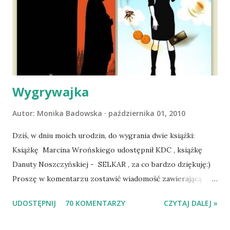
atak padaczki, co spowodowało, że wyjazd odwołaliśmy,
wdrożyliśmy leczenie i od nowa zaczęliśmy oswajać z nami i
wspólnym życiem zdezorientowanego chorobą psa. Udało
się ustabilizować zawirowania zdrowotne i wówczas
zaczęliśmy się cieszyć sobą wzajemnie już na 100%.
Dopier...
Wygrywajka
Autor:
Monika Badowska
października 01, 2010
Dziś, w dniu moich urodzin, do wygrania dwie książki:
Książkę Marcina Wrońskiego udostępnił KDC , książkę
Danuty Noszczyńskiej - SELKAR , za co bardzo dziękuję:)
Proszę w komentarzu zostawić wiadomość zawierającą
tytuł książki, w losowaniu której chcecie wziąć udział.
UDOSTĘPNIJ
70 KOMENTARZY
CZYTAJ DALEJ »
Losowanie odbędzie się w niedzielę o 8:00. Zapraszam
serdecznie:) * * * WYLOSOWANO :-D Officium Secretum.