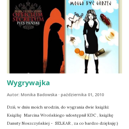
wspólnego życia przeczytacie TUTAJ i TUTAJ . Gdy już
nieco okrzepliśmy w codzienności z psem, a Amber - z
ludźmi i kotami, pojawił się pomysł na wspólny jesienny
wyjazd w Beskid Niski. Zanim to jednak się stało psica miała
atak padaczki, co spowodowało, że wyjazd odwołaliśmy,
wdrożyliśmy leczenie i od nowa zaczęliśmy oswajać z nami i
wspólnym życiem zdezorientowanego chorobą psa. Udało
się ustabilizować zawirowania zdrowotne i wówczas
zaczęliśmy się cieszyć sobą wzajemnie już na 100%.
Dopier...
Wygrywajka
Autor:
Monika Badowska
października 01, 2010
Dziś, w dniu moich urodzin, do wygrania dwie książki:
Książkę Marcina Wrońskiego udostępnił KDC , książkę
Danuty Noszczyńskiej - SELKAR , za co bardzo dziękuję:)