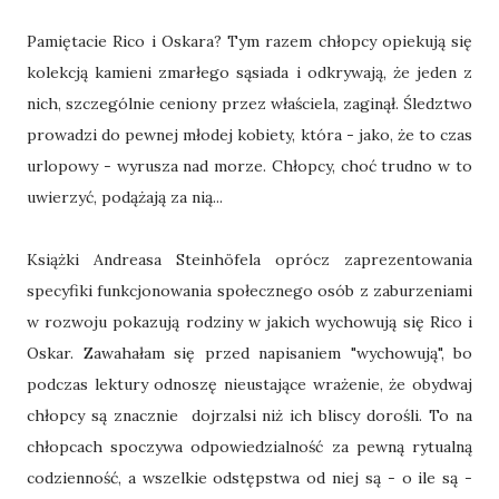
Pamiętacie Rico i Oskara? Tym razem chłopcy opiekują się
kolekcją kamieni zmarłego sąsiada i odkrywają, że jeden z
nich, szczególnie ceniony przez właściela, zaginął. Śledztwo
prowadzi do pewnej młodej kobiety, która - jako, że to czas
urlopowy - wyrusza nad morze. Chłopcy, choć trudno w to
uwierzyć, podążają za nią...
Książki Andreasa Steinhöfela oprócz zaprezentowania
specyfiki funkcjonowania społecznego osób z zaburzeniami
w rozwoju pokazują rodziny w jakich wychowują się Rico i
Oskar. Zawahałam się przed napisaniem "wychowują", bo
podczas lektury odnoszę nieustające wrażenie, że obydwaj
chłopcy są znacznie dojrzalsi niż ich bliscy dorośli. To na
chłopcach spoczywa odpowiedzialność za pewną rytualną
codzienność, a wszelkie odstępstwa od niej są - o ile są -