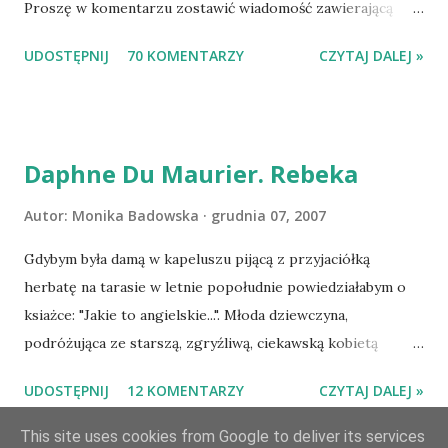
Proszę w komentarzu zostawić wiadomość zawierającą
tytuł książki, w losowaniu której chcecie wziąć udział.
UDOSTĘPNIJ
70 KOMENTARZY
CZYTAJ DALEJ »
Losowanie odbędzie się w niedzielę o 8:00. Zapraszam
serdecznie:) * * * WYLOSOWANO :-D Officium Secretum.
Pies Pański. Mogło być gorzej Gratuluję i proszę o kontakt
na m1b1m1m@gmail.com :)
Daphne Du Maurier. Rebeka
Autor:
Monika Badowska
grudnia 07, 2007
Gdybym była damą w kapeluszu pijącą z przyjaciółką
herbatę na tarasie w letnie popołudnie powiedziałabym o
ksiażce: "Jakie to angielskie...". Młoda dziewczyna,
podróżująca ze starszą, zgryźliwą, ciekawską kobietą
dociera do Monte Carlo, gdzie poznaje zamożnego Maxima
UDOSTĘPNIJ
12 KOMENTARZY
CZYTAJ DALEJ »
de Wintera, właściciela uroczej posiadłości Manderley,
owdowiałego przed niespełna rokiem. Gdy starsza pani
This site uses cookies from Google to deliver its services