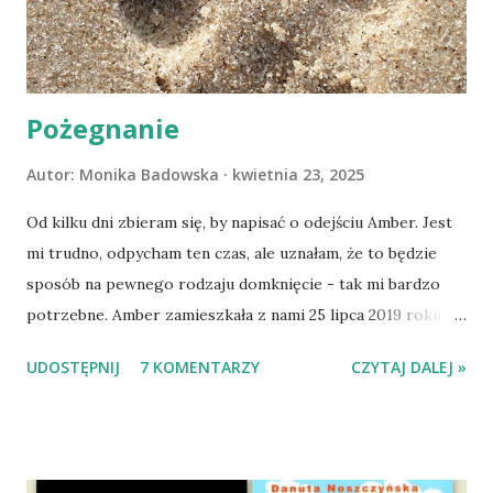
Pożegnanie
Autor:
Monika Badowska
kwietnia 23, 2025
Od kilku dni zbieram się, by napisać o odejściu Amber. Jest
mi trudno, odpycham ten czas, ale uznałam, że to będzie
sposób na pewnego rodzaju domknięcie - tak mi bardzo
potrzebne. Amber zamieszkała z nami 25 lipca 2019 roku.
Wypatrzyłam ją na FB schroniska w Tomaszowie
UDOSTĘPNIJ
7 KOMENTARZY
CZYTAJ DALEJ »
Mazowieckim, pojechaliśmy na wizytę zapoznawczą, a kilka
dni później - już po nią. Ułożona w bagażniku na wygodnym
materacu, przeczołgała się na tylne siedzenie i ułożyła na
moich kolanach. Tak dojechaliśmy do domu. O początkach