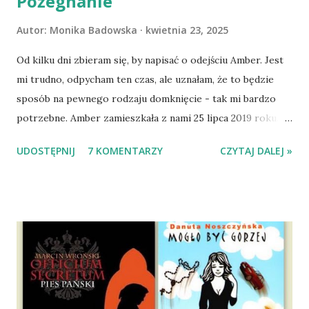
Pożegnanie
Autor:
Monika Badowska
kwietnia 23, 2025
Od kilku dni zbieram się, by napisać o odejściu Amber. Jest
mi trudno, odpycham ten czas, ale uznałam, że to będzie
sposób na pewnego rodzaju domknięcie - tak mi bardzo
potrzebne. Amber zamieszkała z nami 25 lipca 2019 roku.
Wypatrzyłam ją na FB schroniska w Tomaszowie
UDOSTĘPNIJ
7 KOMENTARZY
CZYTAJ DALEJ »
Mazowieckim, pojechaliśmy na wizytę zapoznawczą, a kilka
dni później - już po nią. Ułożona w bagażniku na wygodnym
materacu, przeczołgała się na tylne siedzenie i ułożyła na
moich kolanach. Tak dojechaliśmy do domu. O początkach
wspólnego życia przeczytacie TUTAJ i TUTAJ . Gdy już
nieco okrzepliśmy w codzienności z psem, a Amber - z
ludźmi i kotami, pojawił się pomysł na wspólny jesienny
wyjazd w Beskid Niski. Zanim to jednak się stało psica miała