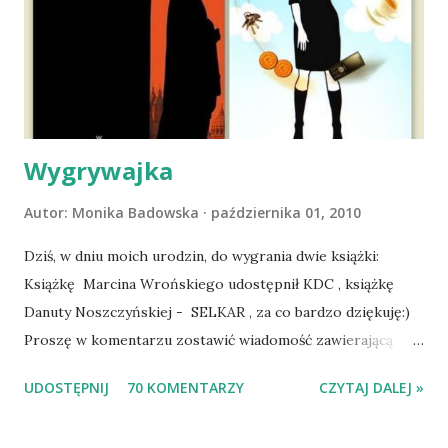
atak padaczki, co spowodowało, że wyjazd odwołaliśmy,
wdrożyliśmy leczenie i od nowa zaczęliśmy oswajać z nami i
wspólnym życiem zdezorientowanego chorobą psa. Udało
się ustabilizować zawirowania zdrowotne i wówczas
zaczęliśmy się cieszyć sobą wzajemnie już na 100%.
Dopier...
Wygrywajka
Autor:
Monika Badowska
października 01, 2010
Dziś, w dniu moich urodzin, do wygrania dwie książki:
Książkę Marcina Wrońskiego udostępnił KDC , książkę
Danuty Noszczyńskiej - SELKAR , za co bardzo dziękuję:)
Proszę w komentarzu zostawić wiadomość zawierającą
tytuł książki, w losowaniu której chcecie wziąć udział.
UDOSTĘPNIJ
70 KOMENTARZY
CZYTAJ DALEJ »
Losowanie odbędzie się w niedzielę o 8:00. Zapraszam
serdecznie:) * * * WYLOSOWANO :-D Officium Secretum.