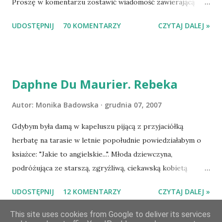
Proszę w komentarzu zostawić wiadomość zawierającą
tytuł książki, w losowaniu której chcecie wziąć udział.
UDOSTĘPNIJ
70 KOMENTARZY
CZYTAJ DALEJ »
Losowanie odbędzie się w niedzielę o 8:00. Zapraszam
serdecznie:) * * * WYLOSOWANO :-D Officium Secretum.
Pies Pański. Mogło być gorzej Gratuluję i proszę o kontakt
na m1b1m1m@gmail.com :)
Daphne Du Maurier. Rebeka
Autor:
Monika Badowska
grudnia 07, 2007
Gdybym była damą w kapeluszu pijącą z przyjaciółką
herbatę na tarasie w letnie popołudnie powiedziałabym o
ksiażce: "Jakie to angielskie...". Młoda dziewczyna,
podróżująca ze starszą, zgryźliwą, ciekawską kobietą
dociera do Monte Carlo, gdzie poznaje zamożnego Maxima
UDOSTĘPNIJ
12 KOMENTARZY
CZYTAJ DALEJ »
de Wintera, właściciela uroczej posiadłości Manderley,
owdowiałego przed niespełna rokiem. Gdy starsza pani
This site uses cookies from Google to deliver its services