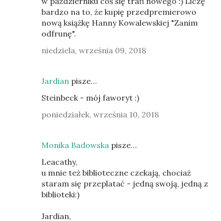
w październiku coś się trafi nowego :) Liczę
bardzo na to, że kupię przedpremierowo
nową książkę Hanny Kowalewskiej "Zanim
odfrunę".
niedziela, września 09, 2018
Jardian
pisze…
Steinbeck - mój faworyt :)
poniedziałek, września 10, 2018
Monika Badowska
pisze…
Leacathy,
u mnie też biblioteczne czekają, chociaż
staram się przeplatać - jedną swoją, jedną z
biblioteki:)
Jardian,