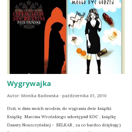
wspólnego życia przeczytacie TUTAJ i TUTAJ . Gdy już
nieco okrzepliśmy w codzienności z psem, a Amber - z
ludźmi i kotami, pojawił się pomysł na wspólny jesienny
wyjazd w Beskid Niski. Zanim to jednak się stało psica miała
atak padaczki, co spowodowało, że wyjazd odwołaliśmy,
wdrożyliśmy leczenie i od nowa zaczęliśmy oswajać z nami i
wspólnym życiem zdezorientowanego chorobą psa. Udało
się ustabilizować zawirowania zdrowotne i wówczas
zaczęliśmy się cieszyć sobą wzajemnie już na 100%.
Dopier...
Wygrywajka
Autor:
Monika Badowska
października 01, 2010
Dziś, w dniu moich urodzin, do wygrania dwie książki:
Książkę Marcina Wrońskiego udostępnił KDC , książkę
Danuty Noszczyńskiej - SELKAR , za co bardzo dziękuję:)