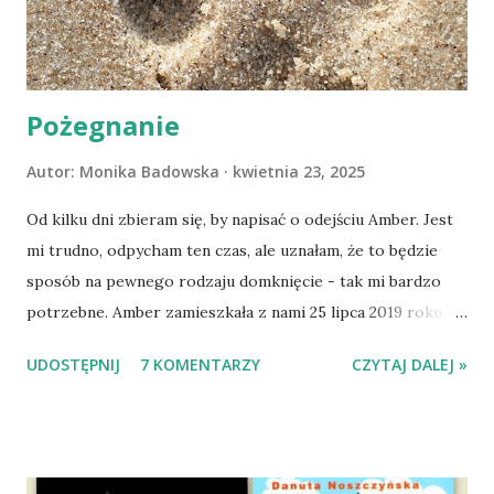
Pożegnanie
Autor:
Monika Badowska
kwietnia 23, 2025
Od kilku dni zbieram się, by napisać o odejściu Amber. Jest
mi trudno, odpycham ten czas, ale uznałam, że to będzie
sposób na pewnego rodzaju domknięcie - tak mi bardzo
potrzebne. Amber zamieszkała z nami 25 lipca 2019 roku.
Wypatrzyłam ją na FB schroniska w Tomaszowie
UDOSTĘPNIJ
7 KOMENTARZY
CZYTAJ DALEJ »
Mazowieckim, pojechaliśmy na wizytę zapoznawczą, a kilka
dni później - już po nią. Ułożona w bagażniku na wygodnym
materacu, przeczołgała się na tylne siedzenie i ułożyła na
moich kolanach. Tak dojechaliśmy do domu. O początkach