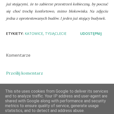
już stojącymi, że to zabierze przestrzeń kobieczną, by poczuć
się choć trochę konfortowo, mimo blokowiska. Na zdjęciu
jedna z oprotestowanych budów. I jeden już stojący budynek.
ETYKIETY:
KATOWICE
TYSIĄCLECIE
UDOSTĘPNIJ
Komentarze
Prześlij komentarz
This site uses cookies from Google to deliver its services
and to analyze traffic. Your IP address and user-agent are
shared with Google along with performance and security
metrics to ensure quality of service, generate usage
Obsługiwane przez usługę Blogger
statistics, and to detect and address abuse.