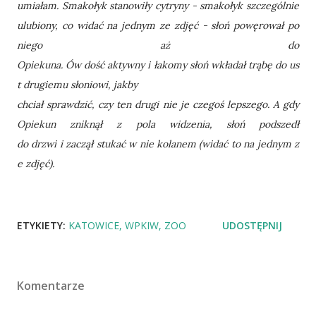
umiałam. Smakołyk stanowiły cytryny - smakołyk szczególnie
ulubiony, co widać na jednym ze zdjęć - słoń powęrował po
niego aż do
Opiekuna. Ów dość aktywny i łakomy słoń wkładał trąbę do us
t drugiemu słoniowi, jakby
chciał sprawdzić, czy ten drugi nie je czegoś lepszego. A gdy
Opiekun zniknął z pola widzenia, słoń podszedł
do drzwi i zaczął stukać w nie kolanem (widać to na jednym z
e zdjęć).
ETYKIETY:
KATOWICE
WPKIW
ZOO
UDOSTĘPNIJ
Komentarze