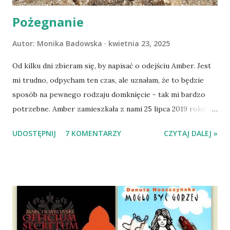
Pożegnanie
Autor:
Monika Badowska
kwietnia 23, 2025
Od kilku dni zbieram się, by napisać o odejściu Amber. Jest
mi trudno, odpycham ten czas, ale uznałam, że to będzie
sposób na pewnego rodzaju domknięcie - tak mi bardzo
potrzebne. Amber zamieszkała z nami 25 lipca 2019 roku.
Wypatrzyłam ją na FB schroniska w Tomaszowie
UDOSTĘPNIJ
7 KOMENTARZY
CZYTAJ DALEJ »
Mazowieckim, pojechaliśmy na wizytę zapoznawczą, a kilka
dni później - już po nią. Ułożona w bagażniku na wygodnym
materacu, przeczołgała się na tylne siedzenie i ułożyła na
moich kolanach. Tak dojechaliśmy do domu. O początkach
wspólnego życia przeczytacie TUTAJ i TUTAJ . Gdy już
nieco okrzepliśmy w codzienności z psem, a Amber - z
ludźmi i kotami, pojawił się pomysł na wspólny jesienny