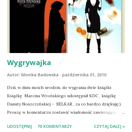
wyjazd w Beskid Niski. Zanim to jednak się stało psica miała
atak padaczki, co spowodowało, że wyjazd odwołaliśmy,
wdrożyliśmy leczenie i od nowa zaczęliśmy oswajać z nami i
wspólnym życiem zdezorientowanego chorobą psa. Udało
się ustabilizować zawirowania zdrowotne i wówczas
zaczęliśmy się cieszyć sobą wzajemnie już na 100%.
Dopier...
Wygrywajka
Autor:
Monika Badowska
października 01, 2010
Dziś, w dniu moich urodzin, do wygrania dwie książki:
Książkę Marcina Wrońskiego udostępnił KDC , książkę
Danuty Noszczyńskiej - SELKAR , za co bardzo dziękuję:)
Proszę w komentarzu zostawić wiadomość zawierającą
tytuł książki, w losowaniu której chcecie wziąć udział.
UDOSTĘPNIJ
70 KOMENTARZY
CZYTAJ DALEJ »
Losowanie odbędzie się w niedzielę o 8:00. Zapraszam