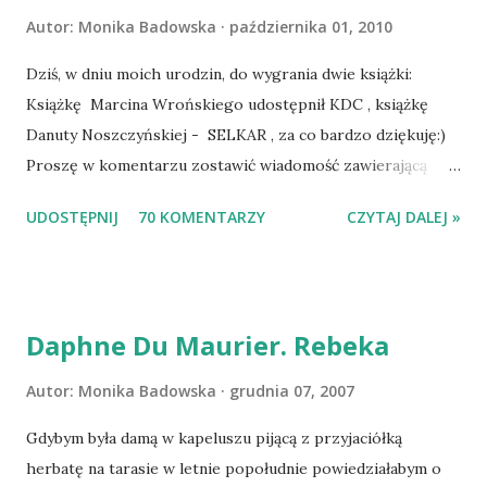
Autor:
Monika Badowska
października 01, 2010
Dziś, w dniu moich urodzin, do wygrania dwie książki:
Książkę Marcina Wrońskiego udostępnił KDC , książkę
Danuty Noszczyńskiej - SELKAR , za co bardzo dziękuję:)
Proszę w komentarzu zostawić wiadomość zawierającą
tytuł książki, w losowaniu której chcecie wziąć udział.
UDOSTĘPNIJ
70 KOMENTARZY
CZYTAJ DALEJ »
Losowanie odbędzie się w niedzielę o 8:00. Zapraszam
serdecznie:) * * * WYLOSOWANO :-D Officium Secretum.
Pies Pański. Mogło być gorzej Gratuluję i proszę o kontakt
na m1b1m1m@gmail.com :)
Daphne Du Maurier. Rebeka
Autor:
Monika Badowska
grudnia 07, 2007
Gdybym była damą w kapeluszu pijącą z przyjaciółką
herbatę na tarasie w letnie popołudnie powiedziałabym o