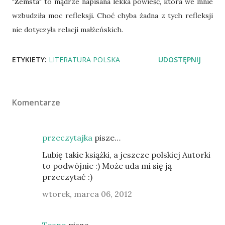
"Zemsta" to mądrze napisana lekka powieść, która we mnie
wzbudziła moc refleksji. Choć chyba żadna z tych refleksji
nie dotyczyła relacji małżeńskich.
ETYKIETY:
LITERATURA POLSKA
UDOSTĘPNIJ
Komentarze
przeczytajka
pisze…
Lubię takie książki, a jeszcze polskiej Autorki
to podwójnie :) Może uda mi się ją
przeczytać :)
wtorek, marca 06, 2012
Teano
pisze…