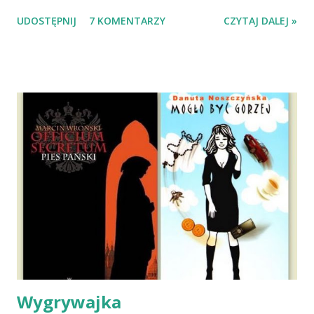
Wypatrzyłam ją na FB schroniska w Tomaszowie
UDOSTĘPNIJ
7 KOMENTARZY
CZYTAJ DALEJ »
Mazowieckim, pojechaliśmy na wizytę zapoznawczą, a kilka
dni później - już po nią. Ułożona w bagażniku na wygodnym
materacu, przeczołgała się na tylne siedzenie i ułożyła na
moich kolanach. Tak dojechaliśmy do domu. O początkach
wspólnego życia przeczytacie TUTAJ i TUTAJ . Gdy już
nieco okrzepliśmy w codzienności z psem, a Amber - z
ludźmi i kotami, pojawił się pomysł na wspólny jesienny
wyjazd w Beskid Niski. Zanim to jednak się stało psica miała
atak padaczki, co spowodowało, że wyjazd odwołaliśmy,
wdrożyliśmy leczenie i od nowa zaczęliśmy oswajać z nami i
wspólnym życiem zdezorientowanego chorobą psa. Udało
się ustabilizować zawirowania zdrowotne i wówczas
zaczęliśmy się cieszyć sobą wzajemnie już na 100%.
Dopier...
Wygrywajka