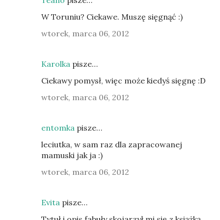
W Toruniu? Ciekawe. Muszę sięgnąć :)
wtorek, marca 06, 2012
Karolka
pisze…
Ciekawy pomysł, więc może kiedyś sięgnę :D
wtorek, marca 06, 2012
entomka
pisze…
leciutka, w sam raz dla zapracowanej
mamuski jak ja :)
wtorek, marca 06, 2012
Evita
pisze…
Tytuł i opis fabuły skojarzył mi się z książką,