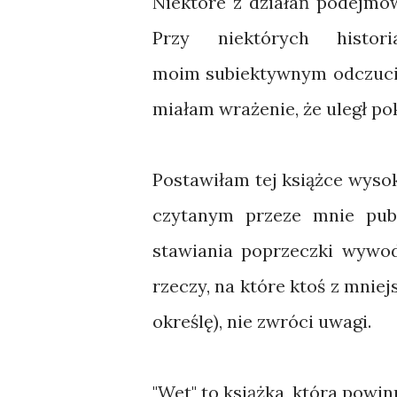
Niektóre z działań podejmo
Przy niektórych histo
moim subiektywnym odczuciu 
miałam wrażenie, że uległ po
Postawiłam tej książce wyso
czytanym przeze mnie pub
stawiania poprzeczki wywod
rzeczy, na które ktoś z mni
określę), nie zwróci uwagi.
"Wet" to książka, która powin