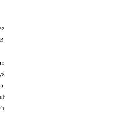
ez
B.
ne
yś
a,
ał
ch