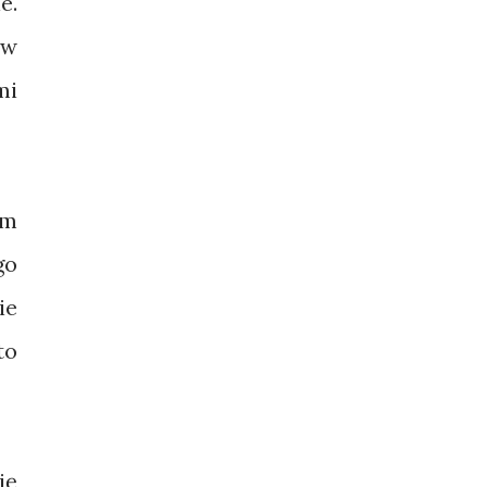
e.
 w
mi
ym
go
ie
to
ię