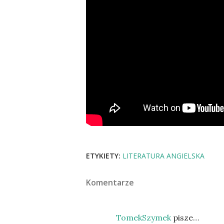
ETYKIETY:
LITERATURA ANGIELSKA
Komentarze
TomekSzymek
pisze…