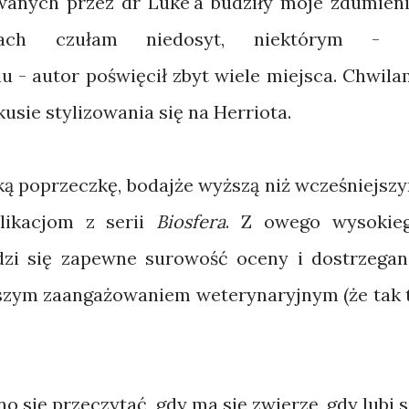
wanych przez dr Luke'a budziły moje zdumieni
riach czułam niedosyt, niektórym -
- autor poświęcił zbyt wiele miejsca. Chwila
kusie stylizowania się na Herriota.
ką poprzeczkę, bodajże wyższą niż wcześniejsz
likacjom z serii
Biosfera
. Z owego wysokie
zi się zapewne surowość oceny i dostrzegan
ejszym zaangażowaniem weterynaryjnym (że tak 
no się przeczytać, gdy ma się zwierzę, gdy lubi s