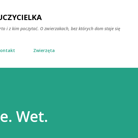
Przejdź do głównej zawartości
CZYCIELKA
rto i z kim poczytać. O zwierzakach, bez których dom staje się
ontakt
Zwierzęta
e. Wet.