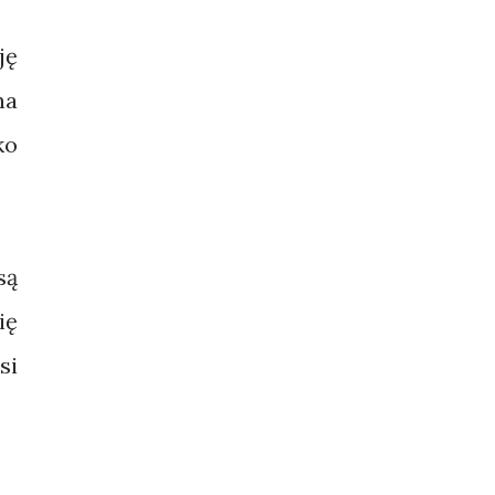
ję
na
ko
.
są
ię
si