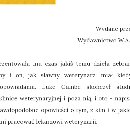
Wydane prz
Wydawnictwo W.A.
zentowała mu czas jakiś temu dzieła zebra
by i on, jak sławny weterynarz, miał kied
 opowiadania. Luke Gambe skończył studi
inice weterynaryjnej i poza nią, i oto - napis
prawdopodobne opowieści o tym, z kim i w jaki
i pracować lekarzowi weterynarii.