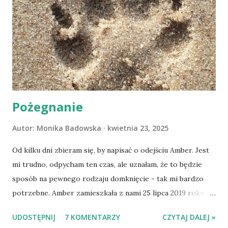
Pożegnanie
Autor:
Monika Badowska
kwietnia 23, 2025
Od kilku dni zbieram się, by napisać o odejściu Amber. Jest
mi trudno, odpycham ten czas, ale uznałam, że to będzie
sposób na pewnego rodzaju domknięcie - tak mi bardzo
potrzebne. Amber zamieszkała z nami 25 lipca 2019 roku.
Wypatrzyłam ją na FB schroniska w Tomaszowie
UDOSTĘPNIJ
7 KOMENTARZY
CZYTAJ DALEJ »
Mazowieckim, pojechaliśmy na wizytę zapoznawczą, a kilka