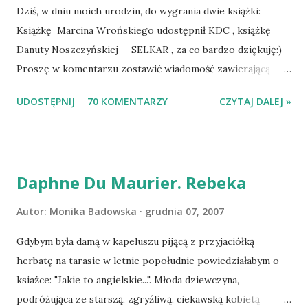
Dziś, w dniu moich urodzin, do wygrania dwie książki:
Książkę Marcina Wrońskiego udostępnił KDC , książkę
Danuty Noszczyńskiej - SELKAR , za co bardzo dziękuję:)
Proszę w komentarzu zostawić wiadomość zawierającą
tytuł książki, w losowaniu której chcecie wziąć udział.
UDOSTĘPNIJ
70 KOMENTARZY
CZYTAJ DALEJ »
Losowanie odbędzie się w niedzielę o 8:00. Zapraszam
serdecznie:) * * * WYLOSOWANO :-D Officium Secretum.
Pies Pański. Mogło być gorzej Gratuluję i proszę o kontakt
na m1b1m1m@gmail.com :)
Daphne Du Maurier. Rebeka
Autor:
Monika Badowska
grudnia 07, 2007
Gdybym była damą w kapeluszu pijącą z przyjaciółką
herbatę na tarasie w letnie popołudnie powiedziałabym o
ksiażce: "Jakie to angielskie...". Młoda dziewczyna,
podróżująca ze starszą, zgryźliwą, ciekawską kobietą