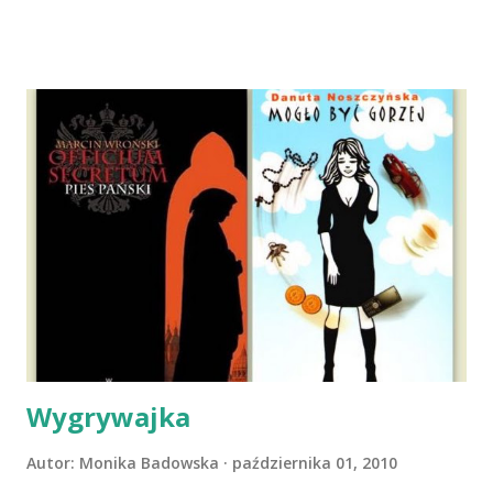
dni później - już po nią. Ułożona w bagażniku na wygodnym
materacu, przeczołgała się na tylne siedzenie i ułożyła na
moich kolanach. Tak dojechaliśmy do domu. O początkach
wspólnego życia przeczytacie TUTAJ i TUTAJ . Gdy już
nieco okrzepliśmy w codzienności z psem, a Amber - z
ludźmi i kotami, pojawił się pomysł na wspólny jesienny
wyjazd w Beskid Niski. Zanim to jednak się stało psica miała
atak padaczki, co spowodowało, że wyjazd odwołaliśmy,
wdrożyliśmy leczenie i od nowa zaczęliśmy oswajać z nami i
wspólnym życiem zdezorientowanego chorobą psa. Udało
się ustabilizować zawirowania zdrowotne i wówczas
zaczęliśmy się cieszyć sobą wzajemnie już na 100%.
Dopier...
Wygrywajka
Autor:
Monika Badowska
października 01, 2010