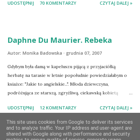
UDOSTĘPNIJ
70 KOMENTARZY
CZYTAJ DALEJ »
Losowanie odbędzie się w niedzielę o 8:00. Zapraszam
serdecznie:) * * * WYLOSOWANO :-D Officium Secretum.
Pies Pański. Mogło być gorzej Gratuluję i proszę o kontakt
na m1b1m1m@gmail.com :)
Daphne Du Maurier. Rebeka
Autor:
Monika Badowska
grudnia 07, 2007
Gdybym była damą w kapeluszu pijącą z przyjaciółką
herbatę na tarasie w letnie popołudnie powiedziałabym o
ksiażce: "Jakie to angielskie...". Młoda dziewczyna,
podróżująca ze starszą, zgryźliwą, ciekawską kobietą
dociera do Monte Carlo, gdzie poznaje zamożnego Maxima
UDOSTĘPNIJ
12 KOMENTARZY
CZYTAJ DALEJ »
de Wintera, właściciela uroczej posiadłości Manderley,
owdowiałego przed niespełna rokiem. Gdy starsza pani
This site uses cookies from Google to deliver its services
and to analyze traffic. Your IP address and user-agent are
choruje, Maxim zaczyna opiekować się dziewczyną, a w
shared with Google along with performance and security
dniu, w którym obie panie zamierzaja opuścić Monte Carlo,
metrics to ensure quality of service, generate usage