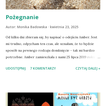
Pożegnanie
Autor:
Monika Badowska
kwietnia 23, 2025
Od kilku dni zbieram się, by napisać o odejściu Amber. Jest
mi trudno, odpycham ten czas, ale uznałam, że to będzie
sposób na pewnego rodzaju domknięcie - tak mi bardzo
potrzebne. Amber zamieszkała z nami 25 lipca 2019 roku.
Wypatrzyłam ją na FB schroniska w Tomaszowie
UDOSTĘPNIJ
7 KOMENTARZY
CZYTAJ DALEJ »
Mazowieckim, pojechaliśmy na wizytę zapoznawczą, a kilka
dni później - już po nią. Ułożona w bagażniku na wygodnym
materacu, przeczołgała się na tylne siedzenie i ułożyła na
moich kolanach. Tak dojechaliśmy do domu. O początkach
wspólnego życia przeczytacie TUTAJ i TUTAJ . Gdy już
nieco okrzepliśmy w codzienności z psem, a Amber - z