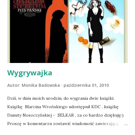
ludźmi i kotami, pojawił się pomysł na wspólny jesienny
wyjazd w Beskid Niski. Zanim to jednak się stało psica miała
atak padaczki, co spowodowało, że wyjazd odwołaliśmy,
wdrożyliśmy leczenie i od nowa zaczęliśmy oswajać z nami i
wspólnym życiem zdezorientowanego chorobą psa. Udało
się ustabilizować zawirowania zdrowotne i wówczas
zaczęliśmy się cieszyć sobą wzajemnie już na 100%.
Dopier...
Wygrywajka
Autor:
Monika Badowska
października 01, 2010
Dziś, w dniu moich urodzin, do wygrania dwie książki:
Książkę Marcina Wrońskiego udostępnił KDC , książkę
Danuty Noszczyńskiej - SELKAR , za co bardzo dziękuję:)
Proszę w komentarzu zostawić wiadomość zawierającą
tytuł książki, w losowaniu której chcecie wziąć udział.