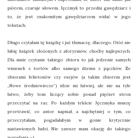
piórem, czaruje słowem. Jęczmyk to przedni gawędziarz i
to, że jest znakomitym gawędziarzem widać w jego
tekstach.
Długo czytałam tę książkę i już tłumaczę, dlaczego. Otóż nie
lubię książek złożonych z aforyzmów, choćby najlepszych.
Dla mnie czytanie takiego zbioru to jak jedzenie samych
wisienek z tortów albo samego dżemu z pączków. Ze
zbiorami felietonów czy esejów (a takim zbiorem jest
„Nowe średniowiecze”) idzie mi łatwiej, ale nie na tyle
łatwo, żeby tom liczący sobie ponad pięćset stron
przeczytać na raz. Po każdym tekście Jęczmyka muszę
przetrawić, co autor napisał, a najchętniej o tym, co
przeczytałam, pogadałabym w gonie krytycznie
nastawionych ludzi. Nie zawsze mam okazję do takiego
pogadania :-)