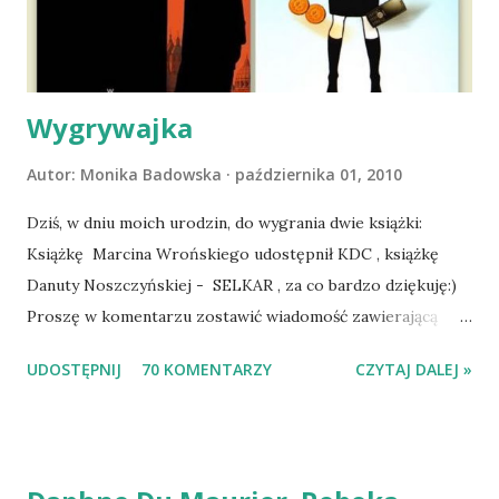
wspólnym życiem zdezorientowanego chorobą psa. Udało
się ustabilizować zawirowania zdrowotne i wówczas
zaczęliśmy się cieszyć sobą wzajemnie już na 100%.
Dopier...
Wygrywajka
Autor:
Monika Badowska
października 01, 2010
Dziś, w dniu moich urodzin, do wygrania dwie książki:
Książkę Marcina Wrońskiego udostępnił KDC , książkę
Danuty Noszczyńskiej - SELKAR , za co bardzo dziękuję:)
Proszę w komentarzu zostawić wiadomość zawierającą
tytuł książki, w losowaniu której chcecie wziąć udział.
UDOSTĘPNIJ
70 KOMENTARZY
CZYTAJ DALEJ »
Losowanie odbędzie się w niedzielę o 8:00. Zapraszam
serdecznie:) * * * WYLOSOWANO :-D Officium Secretum.
Pies Pański. Mogło być gorzej Gratuluję i proszę o kontakt
na m1b1m1m@gmail.com :)