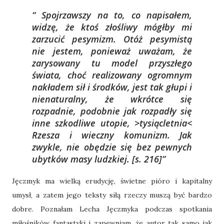
Spojrzawszy na to, co napisałem,
widzę, że ktoś złośliwy mógłby mi
zarzucić pesymizm. Otóż pesymistą
nie jestem, ponieważ uważam, że
zarysowany tu model przyszłego
świata, choć realizowany ogromnym
nakładem sił i środków, jest tak głupi i
nienaturalny, że wkrótce się
rozpadnie, podobnie jak rozpadły się
inne szkodliwe utopie, >tysiącletnia<
Rzesza i wieczny komunizm. Jak
zwykle, nie obędzie się bez pewnych
ubytków masy ludzkiej.
[s. 216]
Jęczmyk ma wielką erudycję, świetne pióro i kapitalny
umysł, a zatem jego teksty siłą rzeczy muszą być bardzo
dobre. Poznałam Lecha Jęczmyka podczas spotkania
miłośników fantastyki i zapewniam, że autor tak samo jak