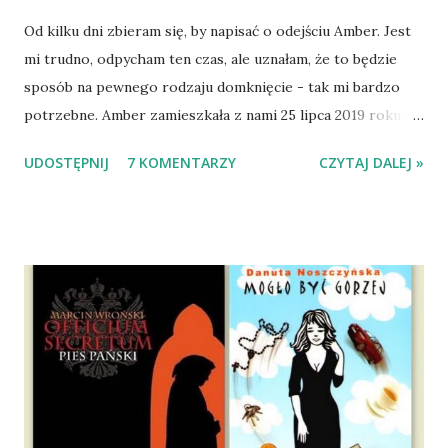
Od kilku dni zbieram się, by napisać o odejściu Amber. Jest
mi trudno, odpycham ten czas, ale uznałam, że to będzie
sposób na pewnego rodzaju domknięcie - tak mi bardzo
potrzebne. Amber zamieszkała z nami 25 lipca 2019 roku.
Wypatrzyłam ją na FB schroniska w Tomaszowie
UDOSTĘPNIJ
7 KOMENTARZY
CZYTAJ DALEJ »
Mazowieckim, pojechaliśmy na wizytę zapoznawczą, a kilka
dni później - już po nią. Ułożona w bagażniku na wygodnym
materacu, przeczołgała się na tylne siedzenie i ułożyła na
moich kolanach. Tak dojechaliśmy do domu. O początkach
wspólnego życia przeczytacie TUTAJ i TUTAJ . Gdy już
nieco okrzepliśmy w codzienności z psem, a Amber - z
ludźmi i kotami, pojawił się pomysł na wspólny jesienny
wyjazd w Beskid Niski. Zanim to jednak się stało psica miała
atak padaczki, co spowodowało, że wyjazd odwołaliśmy,
wdrożyliśmy leczenie i od nowa zaczęliśmy oswajać z nami i