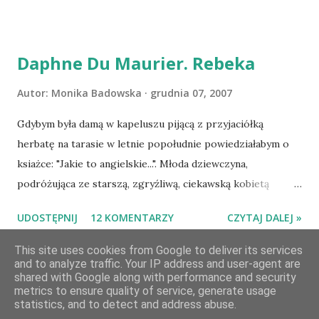
serdecznie:) * * * WYLOSOWANO :-D Officium Secretum.
Pies Pański. Mogło być gorzej Gratuluję i proszę o kontakt
na m1b1m1m@gmail.com :)
Daphne Du Maurier. Rebeka
Autor:
Monika Badowska
grudnia 07, 2007
Gdybym była damą w kapeluszu pijącą z przyjaciółką
herbatę na tarasie w letnie popołudnie powiedziałabym o
ksiażce: "Jakie to angielskie...". Młoda dziewczyna,
podróżująca ze starszą, zgryźliwą, ciekawską kobietą
dociera do Monte Carlo, gdzie poznaje zamożnego Maxima
UDOSTĘPNIJ
12 KOMENTARZY
CZYTAJ DALEJ »
de Wintera, właściciela uroczej posiadłości Manderley,
owdowiałego przed niespełna rokiem. Gdy starsza pani
This site uses cookies from Google to deliver its services
and to analyze traffic. Your IP address and user-agent are
choruje, Maxim zaczyna opiekować się dziewczyną, a w
shared with Google along with performance and security
dniu, w którym obie panie zamierzaja opuścić Monte Carlo,
metrics to ensure quality of service, generate usage
Obsługiwane przez usługę Blogger
prosi ją o rękę. Młoda pani de Winter ma kłopoty z
statistics, and to detect and address abuse.