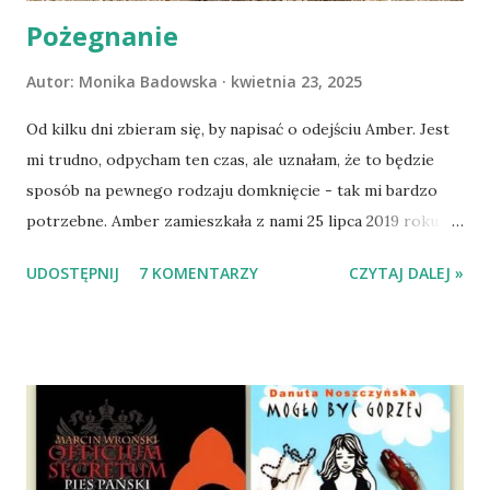
Pożegnanie
Autor:
Monika Badowska
kwietnia 23, 2025
Od kilku dni zbieram się, by napisać o odejściu Amber. Jest
mi trudno, odpycham ten czas, ale uznałam, że to będzie
sposób na pewnego rodzaju domknięcie - tak mi bardzo
potrzebne. Amber zamieszkała z nami 25 lipca 2019 roku.
Wypatrzyłam ją na FB schroniska w Tomaszowie
UDOSTĘPNIJ
7 KOMENTARZY
CZYTAJ DALEJ »
Mazowieckim, pojechaliśmy na wizytę zapoznawczą, a kilka
dni później - już po nią. Ułożona w bagażniku na wygodnym
materacu, przeczołgała się na tylne siedzenie i ułożyła na
moich kolanach. Tak dojechaliśmy do domu. O początkach
wspólnego życia przeczytacie TUTAJ i TUTAJ . Gdy już
nieco okrzepliśmy w codzienności z psem, a Amber - z
ludźmi i kotami, pojawił się pomysł na wspólny jesienny