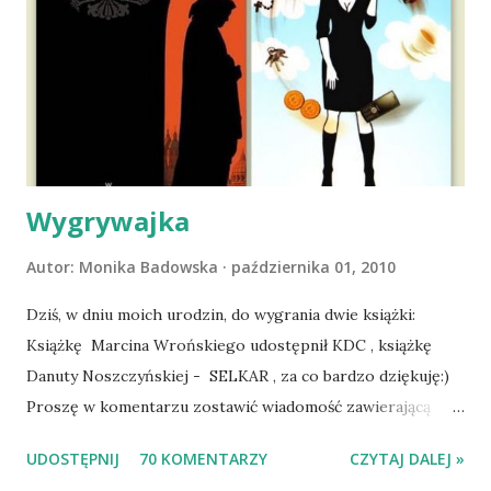
wyjazd w Beskid Niski. Zanim to jednak się stało psica miała
atak padaczki, co spowodowało, że wyjazd odwołaliśmy,
wdrożyliśmy leczenie i od nowa zaczęliśmy oswajać z nami i
wspólnym życiem zdezorientowanego chorobą psa. Udało
się ustabilizować zawirowania zdrowotne i wówczas
zaczęliśmy się cieszyć sobą wzajemnie już na 100%.
Dopier...
Wygrywajka
Autor:
Monika Badowska
października 01, 2010
Dziś, w dniu moich urodzin, do wygrania dwie książki:
Książkę Marcina Wrońskiego udostępnił KDC , książkę
Danuty Noszczyńskiej - SELKAR , za co bardzo dziękuję:)
Proszę w komentarzu zostawić wiadomość zawierającą
tytuł książki, w losowaniu której chcecie wziąć udział.
UDOSTĘPNIJ
70 KOMENTARZY
CZYTAJ DALEJ »
Losowanie odbędzie się w niedzielę o 8:00. Zapraszam