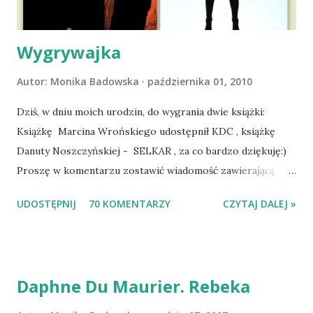
zaczęliśmy się cieszyć sobą wzajemnie już na 100%.
Dopier...
Wygrywajka
Autor:
Monika Badowska
października 01, 2010
Dziś, w dniu moich urodzin, do wygrania dwie książki:
Książkę Marcina Wrońskiego udostępnił KDC , książkę
Danuty Noszczyńskiej - SELKAR , za co bardzo dziękuję:)
Proszę w komentarzu zostawić wiadomość zawierającą
tytuł książki, w losowaniu której chcecie wziąć udział.
UDOSTĘPNIJ
70 KOMENTARZY
CZYTAJ DALEJ »
Losowanie odbędzie się w niedzielę o 8:00. Zapraszam
serdecznie:) * * * WYLOSOWANO :-D Officium Secretum.
Pies Pański. Mogło być gorzej Gratuluję i proszę o kontakt
na m1b1m1m@gmail.com :)
Daphne Du Maurier. Rebeka