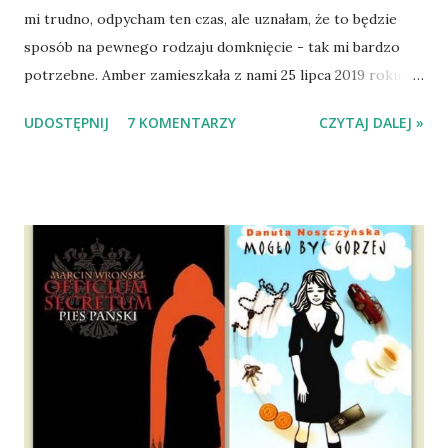
mi trudno, odpycham ten czas, ale uznałam, że to będzie
sposób na pewnego rodzaju domknięcie - tak mi bardzo
potrzebne. Amber zamieszkała z nami 25 lipca 2019 roku.
Wypatrzyłam ją na FB schroniska w Tomaszowie
UDOSTĘPNIJ
7 KOMENTARZY
CZYTAJ DALEJ »
Mazowieckim, pojechaliśmy na wizytę zapoznawczą, a kilka
dni później - już po nią. Ułożona w bagażniku na wygodnym
materacu, przeczołgała się na tylne siedzenie i ułożyła na
moich kolanach. Tak dojechaliśmy do domu. O początkach
wspólnego życia przeczytacie TUTAJ i TUTAJ . Gdy już
nieco okrzepliśmy w codzienności z psem, a Amber - z
ludźmi i kotami, pojawił się pomysł na wspólny jesienny
wyjazd w Beskid Niski. Zanim to jednak się stało psica miała
atak padaczki, co spowodowało, że wyjazd odwołaliśmy,
wdrożyliśmy leczenie i od nowa zaczęliśmy oswajać z nami i
wspólnym życiem zdezorientowanego chorobą psa. Udało
się ustabilizować zawirowania zdrowotne i wówczas