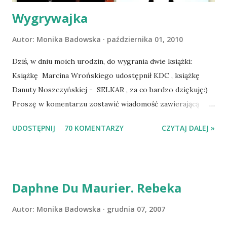
Dopier...
Wygrywajka
Autor:
Monika Badowska
października 01, 2010
Dziś, w dniu moich urodzin, do wygrania dwie książki:
Książkę Marcina Wrońskiego udostępnił KDC , książkę
Danuty Noszczyńskiej - SELKAR , za co bardzo dziękuję:)
Proszę w komentarzu zostawić wiadomość zawierającą
tytuł książki, w losowaniu której chcecie wziąć udział.
UDOSTĘPNIJ
70 KOMENTARZY
CZYTAJ DALEJ »
Losowanie odbędzie się w niedzielę o 8:00. Zapraszam
serdecznie:) * * * WYLOSOWANO :-D Officium Secretum.
Pies Pański. Mogło być gorzej Gratuluję i proszę o kontakt
na m1b1m1m@gmail.com :)
Daphne Du Maurier. Rebeka
Autor:
Monika Badowska
grudnia 07, 2007