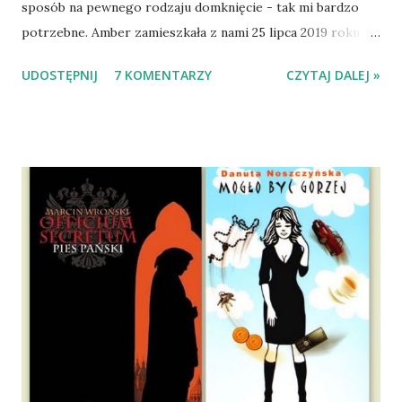
sposób na pewnego rodzaju domknięcie - tak mi bardzo
potrzebne. Amber zamieszkała z nami 25 lipca 2019 roku.
Wypatrzyłam ją na FB schroniska w Tomaszowie
UDOSTĘPNIJ
7 KOMENTARZY
CZYTAJ DALEJ »
Mazowieckim, pojechaliśmy na wizytę zapoznawczą, a kilka
dni później - już po nią. Ułożona w bagażniku na wygodnym
materacu, przeczołgała się na tylne siedzenie i ułożyła na
moich kolanach. Tak dojechaliśmy do domu. O początkach
wspólnego życia przeczytacie TUTAJ i TUTAJ . Gdy już
nieco okrzepliśmy w codzienności z psem, a Amber - z
ludźmi i kotami, pojawił się pomysł na wspólny jesienny
wyjazd w Beskid Niski. Zanim to jednak się stało psica miała
atak padaczki, co spowodowało, że wyjazd odwołaliśmy,
wdrożyliśmy leczenie i od nowa zaczęliśmy oswajać z nami i
wspólnym życiem zdezorientowanego chorobą psa. Udało
się ustabilizować zawirowania zdrowotne i wówczas
zaczęliśmy się cieszyć sobą wzajemnie już na 100%.