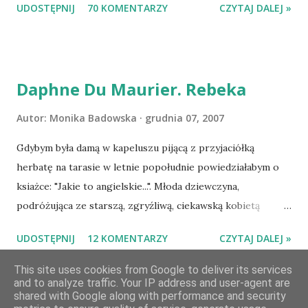
UDOSTĘPNIJ
70 KOMENTARZY
CZYTAJ DALEJ »
Losowanie odbędzie się w niedzielę o 8:00. Zapraszam
serdecznie:) * * * WYLOSOWANO :-D Officium Secretum.
Pies Pański. Mogło być gorzej Gratuluję i proszę o kontakt
na m1b1m1m@gmail.com :)
Daphne Du Maurier. Rebeka
Autor:
Monika Badowska
grudnia 07, 2007
Gdybym była damą w kapeluszu pijącą z przyjaciółką
herbatę na tarasie w letnie popołudnie powiedziałabym o
ksiażce: "Jakie to angielskie...". Młoda dziewczyna,
podróżująca ze starszą, zgryźliwą, ciekawską kobietą
dociera do Monte Carlo, gdzie poznaje zamożnego Maxima
UDOSTĘPNIJ
12 KOMENTARZY
CZYTAJ DALEJ »
de Wintera, właściciela uroczej posiadłości Manderley,
owdowiałego przed niespełna rokiem. Gdy starsza pani
This site uses cookies from Google to deliver its services
and to analyze traffic. Your IP address and user-agent are
choruje, Maxim zaczyna opiekować się dziewczyną, a w
shared with Google along with performance and security
dniu, w którym obie panie zamierzaja opuścić Monte Carlo,