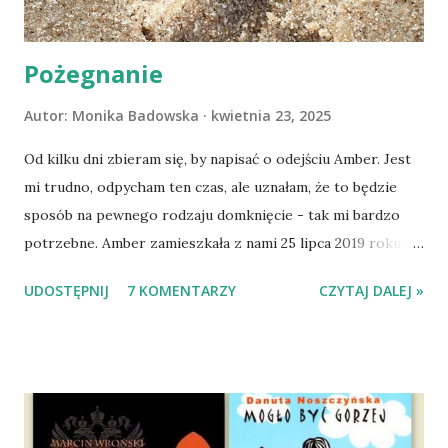
Pożegnanie
Autor:
Monika Badowska
kwietnia 23, 2025
Od kilku dni zbieram się, by napisać o odejściu Amber. Jest
mi trudno, odpycham ten czas, ale uznałam, że to będzie
sposób na pewnego rodzaju domknięcie - tak mi bardzo
potrzebne. Amber zamieszkała z nami 25 lipca 2019 roku.
Wypatrzyłam ją na FB schroniska w Tomaszowie
UDOSTĘPNIJ
7 KOMENTARZY
CZYTAJ DALEJ »
Mazowieckim, pojechaliśmy na wizytę zapoznawczą, a kilka
dni później - już po nią. Ułożona w bagażniku na wygodnym
materacu, przeczołgała się na tylne siedzenie i ułożyła na
moich kolanach. Tak dojechaliśmy do domu. O początkach
wspólnego życia przeczytacie TUTAJ i TUTAJ . Gdy już
nieco okrzepliśmy w codzienności z psem, a Amber - z