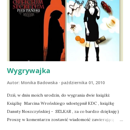
ludźmi i kotami, pojawił się pomysł na wspólny jesienny
wyjazd w Beskid Niski. Zanim to jednak się stało psica miała
atak padaczki, co spowodowało, że wyjazd odwołaliśmy,
wdrożyliśmy leczenie i od nowa zaczęliśmy oswajać z nami i
wspólnym życiem zdezorientowanego chorobą psa. Udało
się ustabilizować zawirowania zdrowotne i wówczas
zaczęliśmy się cieszyć sobą wzajemnie już na 100%.
Dopier...
Wygrywajka
Autor:
Monika Badowska
października 01, 2010
Dziś, w dniu moich urodzin, do wygrania dwie książki:
Książkę Marcina Wrońskiego udostępnił KDC , książkę
Danuty Noszczyńskiej - SELKAR , za co bardzo dziękuję:)
Proszę w komentarzu zostawić wiadomość zawierającą
tytuł książki, w losowaniu której chcecie wziąć udział.