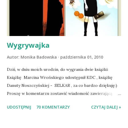
wdrożyliśmy leczenie i od nowa zaczęliśmy oswajać z nami i
wspólnym życiem zdezorientowanego chorobą psa. Udało
się ustabilizować zawirowania zdrowotne i wówczas
zaczęliśmy się cieszyć sobą wzajemnie już na 100%.
Dopier...
Wygrywajka
Autor:
Monika Badowska
października 01, 2010
Dziś, w dniu moich urodzin, do wygrania dwie książki:
Książkę Marcina Wrońskiego udostępnił KDC , książkę
Danuty Noszczyńskiej - SELKAR , za co bardzo dziękuję:)
Proszę w komentarzu zostawić wiadomość zawierającą
tytuł książki, w losowaniu której chcecie wziąć udział.
UDOSTĘPNIJ
70 KOMENTARZY
CZYTAJ DALEJ »
Losowanie odbędzie się w niedzielę o 8:00. Zapraszam
serdecznie:) * * * WYLOSOWANO :-D Officium Secretum.
Pies Pański. Mogło być gorzej Gratuluję i proszę o kontakt