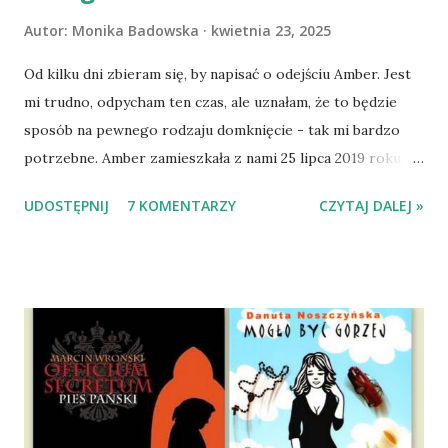
Autor:
Monika Badowska
kwietnia 23, 2025
Od kilku dni zbieram się, by napisać o odejściu Amber. Jest
mi trudno, odpycham ten czas, ale uznałam, że to będzie
sposób na pewnego rodzaju domknięcie - tak mi bardzo
potrzebne. Amber zamieszkała z nami 25 lipca 2019 roku.
Wypatrzyłam ją na FB schroniska w Tomaszowie
UDOSTĘPNIJ
7 KOMENTARZY
CZYTAJ DALEJ »
Mazowieckim, pojechaliśmy na wizytę zapoznawczą, a kilka
dni później - już po nią. Ułożona w bagażniku na wygodnym
materacu, przeczołgała się na tylne siedzenie i ułożyła na
moich kolanach. Tak dojechaliśmy do domu. O początkach
wspólnego życia przeczytacie TUTAJ i TUTAJ . Gdy już
nieco okrzepliśmy w codzienności z psem, a Amber - z
ludźmi i kotami, pojawił się pomysł na wspólny jesienny
wyjazd w Beskid Niski. Zanim to jednak się stało psica miała
atak padaczki, co spowodowało, że wyjazd odwołaliśmy,