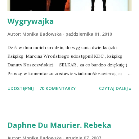
zaczęliśmy się cieszyć sobą wzajemnie już na 100%.
Dopier...
Wygrywajka
Autor:
Monika Badowska
października 01, 2010
Dziś, w dniu moich urodzin, do wygrania dwie książki:
Książkę Marcina Wrońskiego udostępnił KDC , książkę
Danuty Noszczyńskiej - SELKAR , za co bardzo dziękuję:)
Proszę w komentarzu zostawić wiadomość zawierającą
tytuł książki, w losowaniu której chcecie wziąć udział.
UDOSTĘPNIJ
70 KOMENTARZY
CZYTAJ DALEJ »
Losowanie odbędzie się w niedzielę o 8:00. Zapraszam
serdecznie:) * * * WYLOSOWANO :-D Officium Secretum.
Pies Pański. Mogło być gorzej Gratuluję i proszę o kontakt
na m1b1m1m@gmail.com :)
Daphne Du Maurier. Rebeka
Autor:
Monika Badowska
grudnia 07, 2007