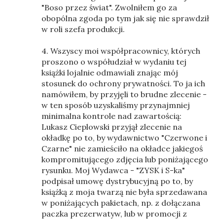
"Boso przez świat". Zwolniłem go za
obopólna zgoda po tym jak się nie sprawdził
w roli szefa produkcji.
4. Wszyscy moi współpracownicy, których
proszono o współudział w wydaniu tej
książki lojalnie odmawiali znając mój
stosunek do ochrony prywatności. To ja ich
namówiłem, by przyjęli to brudne zlecenie -
w ten sposób uzyskaliśmy przynajmniej
minimalna kontrole nad zawartością:
Lukasz Cieplowski przyjął zlecenie na
okładkę po to, by wydawnictwo "Czerwone i
Czarne" nie zamieściło na okładce jakiegoś
kompromitującego zdjęcia lub poniżającego
rysunku. Moj Wydawca - "ZYSK i S-ka"
podpisał umowę dystrybucyjną po to, by
książką z moja twarzą nie była sprzedawana
w poniżających pakietach, np. z dołączana
paczka prezerwatyw, lub w promocji z