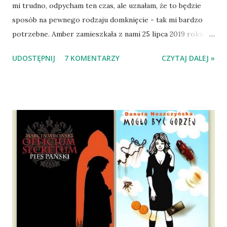
mi trudno, odpycham ten czas, ale uznałam, że to będzie
sposób na pewnego rodzaju domknięcie - tak mi bardzo
potrzebne. Amber zamieszkała z nami 25 lipca 2019 roku.
Wypatrzyłam ją na FB schroniska w Tomaszowie
UDOSTĘPNIJ
7 KOMENTARZY
CZYTAJ DALEJ »
Mazowieckim, pojechaliśmy na wizytę zapoznawczą, a kilka
dni później - już po nią. Ułożona w bagażniku na wygodnym
materacu, przeczołgała się na tylne siedzenie i ułożyła na
moich kolanach. Tak dojechaliśmy do domu. O początkach
wspólnego życia przeczytacie TUTAJ i TUTAJ . Gdy już
nieco okrzepliśmy w codzienności z psem, a Amber - z
ludźmi i kotami, pojawił się pomysł na wspólny jesienny
wyjazd w Beskid Niski. Zanim to jednak się stało psica miała
atak padaczki, co spowodowało, że wyjazd odwołaliśmy,
wdrożyliśmy leczenie i od nowa zaczęliśmy oswajać z nami i
wspólnym życiem zdezorientowanego chorobą psa. Udało
się ustabilizować zawirowania zdrowotne i wówczas