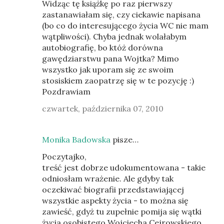
Widząc tę książkę po raz pierwszy
zastanawiałam się, czy ciekawie napisana
(bo co do interesującego życia WC nie mam
wątpliwości). Chyba jednak wolałabym
autobiografię, bo któż dorówna
gawędziarstwu pana Wojtka? Mimo
wszystko jak uporam się ze swoim
stosiskiem zaopatrzę się w te pozycję :)
Pozdrawiam
czwartek, października 07, 2010
Monika Badowska
pisze…
Poczytajko,
treść jest dobrze udokumentowana - takie
odniosłam wrażenie. Ale gdyby tak
oczekiwać biografii przedstawiającej
wszystkie aspekty życia - to można się
zawieść, gdyż tu zupełnie pomija się wątki
życia osobistego Wojciecha Cejrowskiego.