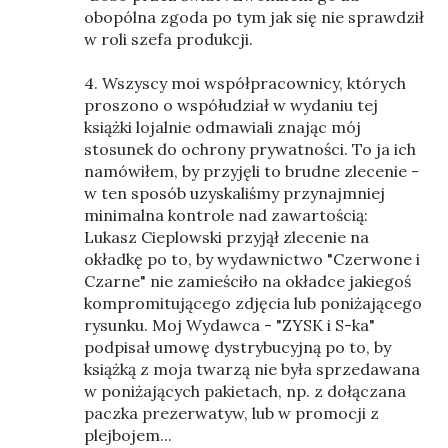
obopólna zgoda po tym jak się nie sprawdził
w roli szefa produkcji.
4. Wszyscy moi współpracownicy, których
proszono o współudział w wydaniu tej
książki lojalnie odmawiali znając mój
stosunek do ochrony prywatności. To ja ich
namówiłem, by przyjęli to brudne zlecenie -
w ten sposób uzyskaliśmy przynajmniej
minimalna kontrole nad zawartością:
Lukasz Cieplowski przyjął zlecenie na
okładkę po to, by wydawnictwo "Czerwone i
Czarne" nie zamieściło na okładce jakiegoś
kompromitującego zdjęcia lub poniżającego
rysunku. Moj Wydawca - "ZYSK i S-ka"
podpisał umowę dystrybucyjną po to, by
książką z moja twarzą nie była sprzedawana
w poniżających pakietach, np. z dołączana
paczka prezerwatyw, lub w promocji z
plejbojem...