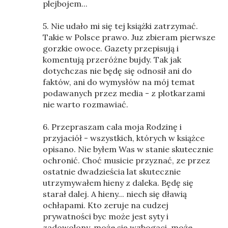
plejbojem...
5. Nie udało mi się tej książki zatrzymać.
Takie w Polsce prawo. Juz zbieram pierwsze
gorzkie owoce. Gazety przepisują i
komentują przeróżne bujdy. Tak jak
dotychczas nie będę się odnosił ani do
faktów, ani do wymysłów na mój temat
podawanych przez media - z plotkarzami
nie warto rozmawiać.
6. Przepraszam cala moja Rodzinę i
przyjaciół - wszystkich, których w książce
opisano. Nie byłem Was w stanie skutecznie
ochronić. Choć musicie przyznać, ze przez
ostatnie dwadzieścia lat skutecznie
utrzymywałem hieny z daleka. Będę się
starał dalej. A hieny... niech się dławią
ochłapami. Kto zeruje na cudzej
prywatności byc może jest syty i
zadowolony, może się wzbogaci, może