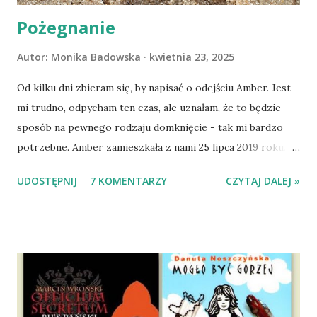
Pożegnanie
Autor:
Monika Badowska
kwietnia 23, 2025
Od kilku dni zbieram się, by napisać o odejściu Amber. Jest
mi trudno, odpycham ten czas, ale uznałam, że to będzie
sposób na pewnego rodzaju domknięcie - tak mi bardzo
potrzebne. Amber zamieszkała z nami 25 lipca 2019 roku.
Wypatrzyłam ją na FB schroniska w Tomaszowie
UDOSTĘPNIJ
7 KOMENTARZY
CZYTAJ DALEJ »
Mazowieckim, pojechaliśmy na wizytę zapoznawczą, a kilka
dni później - już po nią. Ułożona w bagażniku na wygodnym
materacu, przeczołgała się na tylne siedzenie i ułożyła na
moich kolanach. Tak dojechaliśmy do domu. O początkach
wspólnego życia przeczytacie TUTAJ i TUTAJ . Gdy już
nieco okrzepliśmy w codzienności z psem, a Amber - z
ludźmi i kotami, pojawił się pomysł na wspólny jesienny