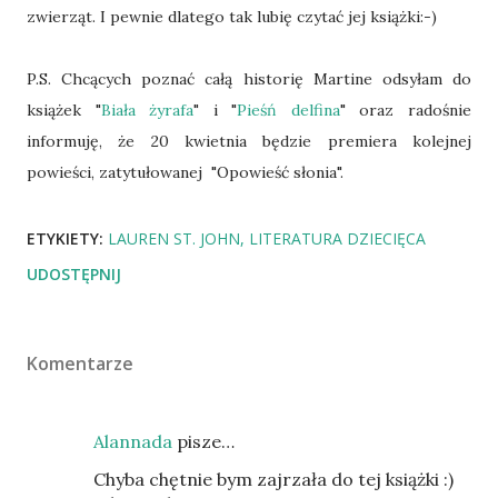
zwierząt. I pewnie dlatego tak lubię czytać jej książki:-)
P.S. Chcących poznać całą historię Martine odsyłam do
książek "
Biała żyrafa
" i "
Pieśń delfina
" oraz radośnie
informuję, że 20 kwietnia będzie premiera kolejnej
powieści, zatytułowanej "Opowieść słonia".
ETYKIETY:
LAUREN ST. JOHN
LITERATURA DZIECIĘCA
UDOSTĘPNIJ
Komentarze
Alannada
pisze…
Chyba chętnie bym zajrzała do tej książki :)