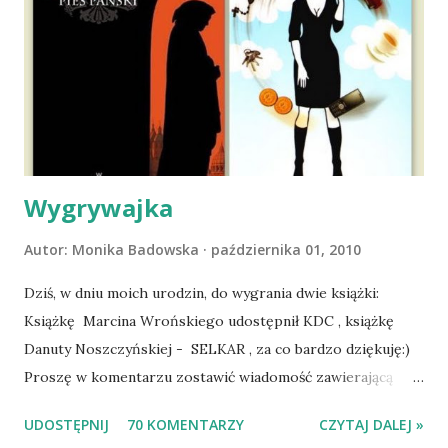
wyjazd w Beskid Niski. Zanim to jednak się stało psica miała
atak padaczki, co spowodowało, że wyjazd odwołaliśmy,
wdrożyliśmy leczenie i od nowa zaczęliśmy oswajać z nami i
wspólnym życiem zdezorientowanego chorobą psa. Udało
się ustabilizować zawirowania zdrowotne i wówczas
zaczęliśmy się cieszyć sobą wzajemnie już na 100%.
Dopier...
Wygrywajka
Autor:
Monika Badowska
października 01, 2010
Dziś, w dniu moich urodzin, do wygrania dwie książki:
Książkę Marcina Wrońskiego udostępnił KDC , książkę
Danuty Noszczyńskiej - SELKAR , za co bardzo dziękuję:)
Proszę w komentarzu zostawić wiadomość zawierającą
tytuł książki, w losowaniu której chcecie wziąć udział.
UDOSTĘPNIJ
70 KOMENTARZY
CZYTAJ DALEJ »
Losowanie odbędzie się w niedzielę o 8:00. Zapraszam